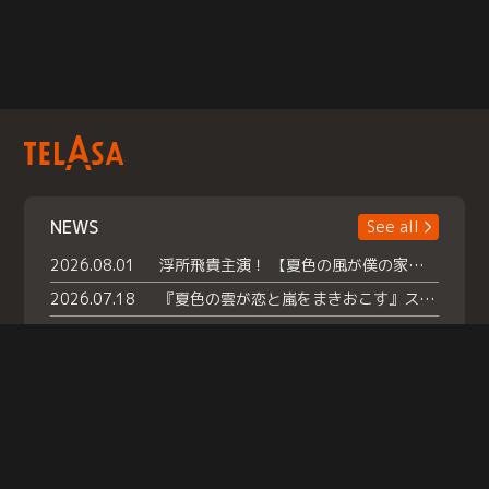
NEWS
See all
2026.08.01
浮所飛貴主演！ 【夏色の風が僕の家にやってきた】 本日よりテラサで独占配信スタート！
2026.07.18
『夏色の雲が恋と嵐をまきおこす』スペシャルメイキング 【Part1】2026年７月18日（土）23時30分～配信スタート！話題のシーンの裏側を大公開！豪華キャスト大集合！ 『武宮家 真夏の家族会議』開催！
2026.07.15
救命医・遥（今田）の《心揺さぶる過去》や、 麻酔科医・権野（船越英一郎）の《謎多きプライベート》など… 《知られざるエピソード》を独占配信！