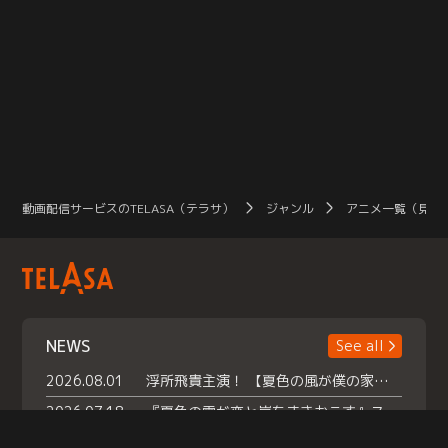
動画配信サービスのTELASA（テラサ）
ジャンル
アニメ一覧（見放
NEWS
See all
2026.08.01
浮所飛貴主演！ 【夏色の風が僕の家にやってきた】 本日よりテラサで独占配信スタート！
2026.07.18
『夏色の雲が恋と嵐をまきおこす』スペシャルメイキング 【Part1】2026年７月18日（土）23時30分～配信スタート！話題のシーンの裏側を大公開！豪華キャスト大集合！ 『武宮家 真夏の家族会議』開催！
2026.07.15
救命医・遥（今田）の《心揺さぶる過去》や、 麻酔科医・権野（船越英一郎）の《謎多きプライベート》など… 《知られざるエピソード》を独占配信！