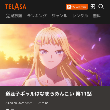
Watch now
見放題
ランキング
ジャンル
レンタル
無料
は
道産子ギャルはなまらめんこい 第11話
Aired on 2024/03/19
24
mins