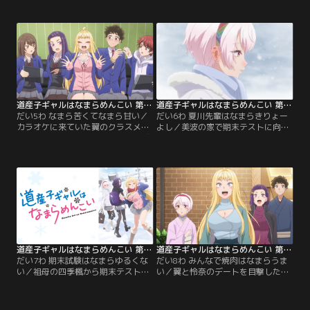
波。二人のやり取りを同じクラスの
をかけられる。美波そっくりな母・
黒髪清楚ギャル、秋野沙友理がどこ
眞衣が運転する車に同乗させてもら
か迷惑そうに横目で見ていた。仲良
った翼は、親子揃ってギャル、そし
くなりたい美波に反して素知らぬ顔
てイジり体質を持つ冬木家の血筋を
の沙友理。クラスメイトと上手く距
感じながら登校する。スキー授業の
離を縮められない美波の姿に驚く翼
一件で打ち解けた翼と沙友理はゲー
だった。その後、一緒に練習してい
ムの師弟関係になっていた。【提
た翼と沙友理は…。【提供：バンダ
供：バンダイチャンネル】
イチャンネル】
道産子ギャルはなまらめんこい 第05話
道産子ギャルはなまらめんこい 第06話
だい5わ なまら苦くてなまら甘い／
だい6わ 夏川先輩はなまらきりょー
カラオケに来ていた翼のクラスメイ
よし／美波の家で期末テストに向け
ト達は近づいてきたバレンタインデ
て勉強会を開く翼たち。勉強に熱中
ーの話で盛り上がっていた。美波に
するあまり門限を忘れ、慌てて冬木
は決まった渡す人がいないことを知
家を出る翼は車で自宅まで送っても
って、何故か安心してしまう翼だっ
らうことになった。眞衣はバレンタ
た。バレンタインデーには興味が無
インデー当日の美波の様子や、翼に
いと言っていた沙友理だが、後日バ
対して感謝の気持ちを伝える。翌
レンタインフェアを遠目から見てい
日、翼は登校中に日本人離れした美
るところを美波とばったり遭遇して
少女・夏川怜奈と出会う。【提供：
しまう。【提供：バンダイチャンネ
バンダイチャンネル】
ル】
道産子ギャルはなまらめんこい 第07話
道産子ギャルはなまらめんこい 第08話
だい7わ 期末試験はなまらゆるくな
だい8わ みんなで焼肉はなまらうま
い／祖母の四季楓から期末テストで
い／翼と怜奈のデートを目撃した
十位以内に入れない場合東京に帰ら
母・眞衣の知らせで、現場に向かっ
せる、と言われ思い悩む翼のもとに
た美波と沙友理。楽しげに過ごす二
現れたのは、怜奈だった。行き詰ま
人を遠くから監視する美波は、翼に