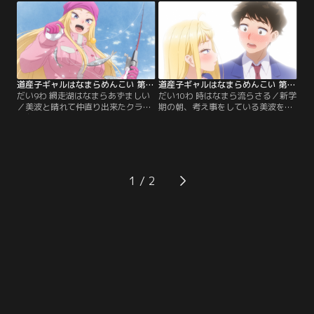
っていた翼は、学年一位の頭脳持つ
何を思うのか。映画を楽しんだ後、
彼女に勉強を教えてもらうことに。
ヒロインのサクセスストーリーに涙
図書委員でもある怜奈の提案で、図
を流していた怜奈は、自身のこれま
書準備室で二人きりで勉強会を開く
での境遇を翼に語り始める。【提
ことになった。勉強会の後、怜奈は
供：バンダイチャンネル】
「ご褒美」が欲しいと…。【提供：
バンダイチャンネル】
道産子ギャルはなまらめんこい 第09話
道産子ギャルはなまらめんこい 第10話
だい9わ 網走湖はなまらあずましい
だい10わ 時はなまら流らさる／新学
／美波と晴れて仲直り出来たクラス
期の朝、考え事をしている美波を見
の友人・松尾は、相談に乗ってくれ
つけた翼。いつにもましてグイグイ
た翼へのお礼として、ワカサギ釣り
来る美波と学校へ向かう道中、クラ
に連れて行く。釣り場で居合わせた
ス分けの話題があがると、先程まで
美波も一緒に行動する中、一同はメ
元気だった美波の様子が…？ そして
イクの話題に。将来は美容の勉強の
放課後、「伝えたいことがあるから
ため留学をしたいと真剣に話す美波
ゴールデンウィークに会いたい」と
1
に、驚く翼だった。後日、風邪をひ
翼に告げる美波。初めて見る彼女の
いてしまい孤独感にさいなまれる翼
深刻な表情に黙って立ち尽くすこと
のもとに…。【提供：バンダイチャ
しか出来ない翼だった。【提供：バ
ンネル】
ンダイチャンネル】