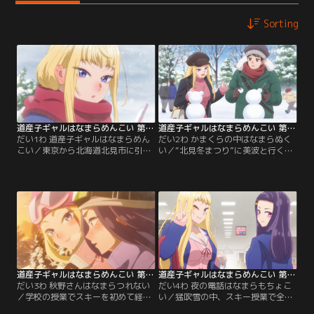
Sorting
道産子ギャルはなまらめんこい 第01話
道産子ギャルはなまらめんこい 第02話
だい1わ 道産子ギャルはなまらめん
だい2わ かまくらの中はなまらぬく
こい／東京から北海道北見市に引っ
い／“北見冬まつり”に美波と行くこ
越してきた、四季翼。目的地の隣町
とになった翼。「これって…デー
でタクシーを降り、近所を散策しよ
ト！？」緊張する翼は、美波から届
うとするが…北海道の広大な大地と
くメッセージや自撮り写真にお祭り
極寒の中、途方に暮れてしまう。そ
前から浮かれていた。対する美波は
んな翼の前に現れたのは、“道産子
少し不安そうな面持ちで…？そして
ギャル”冬木 美波だった。道案内を
ある日、興味津々な美波が翼の家に
きっかけに知り合った二人は、なん
来ることに。その道すがら、美波は
とクラスが同じで、次の日には再会
小さなかまくらを発見し、一緒に入
することに！【提供：バンダイチャ
ろうと翼の手を取る。【提供：バン
ンネル】
ダイチャンネル】
道産子ギャルはなまらめんこい 第03話
道産子ギャルはなまらめんこい 第04話
だい3わ 秋野さんはなまらつれない
だい4わ 夜の電話はなまらもちょこ
／学校の授業でスキーを初めて経験
い／猛吹雪の中、スキー授業で全身
する翼と、対照的に自信満々の美
筋肉痛の翼は車で登校中の美波に声