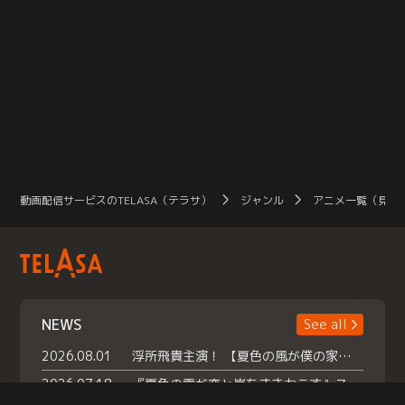
動画配信サービスのTELASA（テラサ）
ジャンル
アニメ一覧（見放
NEWS
See all
2026.08.01
浮所飛貴主演！ 【夏色の風が僕の家にやってきた】 本日よりテラサで独占配信スタート！
2026.07.18
『夏色の雲が恋と嵐をまきおこす』スペシャルメイキング 【Part1】2026年７月18日（土）23時30分～配信スタート！話題のシーンの裏側を大公開！豪華キャスト大集合！ 『武宮家 真夏の家族会議』開催！