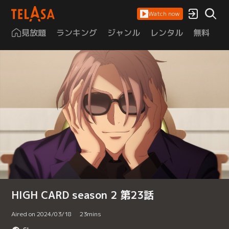
Watch now
見放題
ランキング
ジャンル
レンタル
無料
は
HIGH CARD season 2 第23話
Aired on 2024/03/18
23
mins