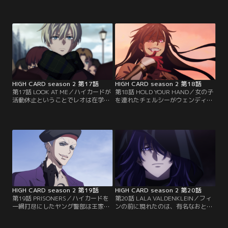
の命を半分わけ与えたが、代償とし
後……王家は事故だと隠ぺいするも
てミシェルの疾患を引き受け、それ
世間の注目は収まらず、これが原因
に伴いカロリーズハイの能力も弱ま
でハイカードは無期限の活動休止を
っていた。ハイカードがクリスのた
言い渡されてしまう。セオドールの
めに出来る事は何もない……レオは
行方も分からず、仲間はバラバラ。
この件でセオドールに呼び出されて
クリスも入院したままだ。暇を持て
本社へ。クリスが心配なフィンもこ
余すフィンはバーナードしかいない
っそりと後をつける。
オールドメイド支店を訪れる。
HIGH CARD season 2 第17話
HIGH CARD season 2 第18話
第17話 LOOK AT ME／ハイカードが
第18話 HOLD YOUR HAND／女の子
活動休止ということでレオは在学し
を連れたチェルシーがウェンディを
ている全寮制の名門ラミー校へ戻
訪ねてくる。このクロエという女の
る。騒動を知っている周囲の生徒、
子が警察に追われているので助けて
教師たちから過剰に気を使われるこ
ほしいと言うのだ。見てみると、ク
とに嫌気がさしていたなか、見知ら
ロエの手にはグローブが。どうやら
ぬ青年がレオの姿をカメラで撮る。
カード絡みで問題を起こしたらしい
彼はフランソワという名前の転校生
のだが、自信喪失中のウェンディは
だ。馴れ馴れしく話しかけてくるフ
迷惑をかけてしまうのではないかと
ランソワを最初は無視していたレオ
首を縦に振れない。
だったが…。
HIGH CARD season 2 第19話
HIGH CARD season 2 第20話
第19話 PRISONERS／ハイカードを
第20話 LALA VALDENKLEIN／フィ
一網打尽にしたヤング警部は王家と
ンの前に現れたのは、有名なおとぎ
交渉を開始。今後は警察がカードを
話に出てくる魔術師ララ・ヴァルデ
管理すると伝え、クロンダイクから
ンクライン本人だった。ララはカー