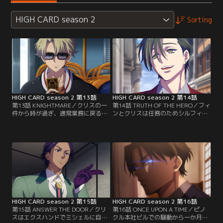
HIGH CARD season 2
Sorting
HIGH CARD season 2 第13話
HIGH CARD season 2 第14話
第13話 KNIGHTMARE／クリスの一
第14話 TRUTH OF THE HERO／フィ
件から時が過ぎ、通常業務に戻るハ
ンとクリスは任務のためシルフィウ
イカード。しかし、クロンダイクフ
ム州へと赴く。回収するカードは音
ァミリーのバンは行方をくらませ、
速で移動できる能力のハートQ≪ソ
街ではテロによって命を落としたフ
ニックムーブ≫。ターゲットはスー
ォーランド王国第一王子の葬儀が執
パーヒーローのようなコスチューム
り行われるなど、いまだに緊迫した
を纏い、能力名と同じく『ソニック
状態が続いていた。そんな中、フィ
ムーブ』と名乗って人助けをしてい
ンは自身と家族に何が起きたのか知
るらしい。早速プレイヤーを捜索す
るためにリンジーを訪れる。
るフィンだったが、慣れない土地の
せいで…。
HIGH CARD season 2 第15話
HIGH CARD season 2 第16話
第15話 ANSWER THE DOOR／クリ
第16話 ONCE UPON A TIME／ピノ
スはエクスハンドでミシェルに自分
クル本社ビルでの騒動から一か月