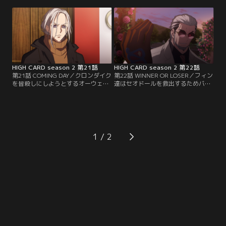
取り戻したカードを返す代わりに王
ド誕生の隠された真実、サンガルガ
家が秘匿にしていることを包み隠さ
ノの目的、そして初代フォーランド
ず教えてほしいと提案する。国王は
国王自身がいざという時にカードと
渋るも、この状況では選択肢がな
人の絆を断ち切られるよう53枚目の
い。一方、シュガーは捕らえたバー
秘匿とされるカード≪ジョーカー≫
ストの能力を明らかにし、クロンダ
に魂を宿していたことを教える。
イクの内部情報を…。
HIGH CARD season 2 第21話
HIGH CARD season 2 第22話
第21話 COMING DAY／クロンダイク
第22話 WINNER OR LOSER／フィン
を皆殺しにしようとするオーウェン
達はセオドールを救出するためバン
の介入によって、ゼノンとティルト
が潜伏している廃墟に潜入するも、
は瀕死の状態でレッドラビリンスへ
逆に捕らえられてしまう。セオドー
と閉じ込められた。セオドールの復
ルと決別した原因を語るバンは、乱
讐に燃える彼はバーストの命も狙う
入してきたティルトもねじ伏せ、自
が、フィン達は彼女を助け出してオ
身と同じ苦しみを与えようと≪ラウ
ーウェンを制圧。一方、レッドラビ
ンド＆ラウンド≫でレオの身体を痛
1
リンス内ではゼノンが冥途の土産と
めつける。苦痛にゆがむ息子の顔を
してティルトの隠された記憶を復活
目の前で見せられるセオドール。
させる。