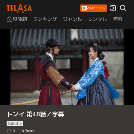
Watch now
見放題
ランキング
ジャンル
レンタル
無料
は
トンイ 第48話／字幕
Subtitle
2010
1
h
3
mins