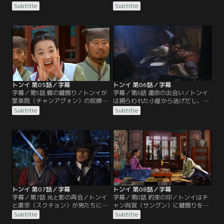
ャ・チョンスから父や兄を含め皆が
ギは残党の捜索に力を入れる。逃亡
Subtitle
Subtitle
剣契（コムゲ）であることを知らさ
中にケドラと出会ったトンイは一緒
れる。トンイとチャ・チョンスは同
に逃げることを決めるが、凍りつく
志と合流し、護送される頭と仲間た
ような寒さの中でケドラが病に。必
ちを助ける作戦を練る。決行の日、
死に逃げたトンイだったか、山中で
チョンスはトンイを都から逃がす手
ソ・ヨンギに見つかってしまう。ト
はずを整え、決行場所に向かう
ンイは父の無実を訴えるが…。
が…。
トンイ 第05話／字幕
トンイ 第06話／字幕
字幕／第5話 蝶の鍵飾り／トンイが
字幕／第6話 運命の出会い／トンイ
掌楽院（チャンアグォン）の奴婢と
は捕らわれた小屋から逃げだし、武
なって6年。トンイは父と兄を失う
官を連れて戻るが、そこにあったは
Subtitle
Subtitle
こととなった事件の鍵を握る蝶の鍵
ずの編馨（ピョンギョン）職人の死
飾りを持った女官を捜し続けてい
体は消えていて、いたずらと思われ
る。明聖大妃（ミョンソンテビ）や
てしまう。真相が気になり編馨（ピ
チョン・イングクら西人（ソイン）
ョンギョン）職人の家に行ったトン
の反対にあいながらもオ・テソクら
イは、そこで自分を捕らえた男たち
南人（ナミン）に推されて宮廷入り
を目撃する。男たちのあとをつけて
したチャン尚宮（サングン）。
たどり着いた屋敷の前で…。
トンイ 第07話／字幕
トンイ 第08話／字幕
字幕／第7話 光と影の再会／トンイ
字幕／第8話 約束の印／トンイはチ
と粛宗（スクチョン）が男たちにや
ャン尚宮（サングン）に鍵飾りを見
られそうなところへ、ソ・ヨンギ率
せてもらい、捜してもらうものとは
Subtitle
Subtitle
いる捕盗庁（ポドチョン）が駆けつ
違っていたので落胆する。チャン尚