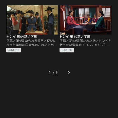
けて、男たちを捕らえる。粛宗（ス
宮（サングン）の母ユン氏の使いで
クチョン）は音変（ウムビョン）が
トンイは薬材を届けさせられるが、
仕組まれたものであったこと、その
宮殿に外から薬材を持ち込むのは禁
首謀者を必ず突き止めることを宣言
じられているうえ、門限を過ぎてし
する。トンイは粛宗（スクチョン）
まう。トンイは何とか塀を乗り越え
から褒美を賜る。
ようとするが…。
トンイ 第09話／字幕
トンイ 第10話／字幕
字幕／第9話 迫られる証言／使いに
字幕／第10話 解かれた謎／トンイを
行った薬屋の医者が殺されたため、
救うため監察府（カムチャルブ）に
トンイは捕盗庁（ポドチョン）で調
赴いたチャン尚宮（サングン）は、
Subtitle
Subtitle
べを受けるが、宮殿に薬材を持ち込
明聖大妃（ミョンソンテビ）の策略
むのは禁じられているのでチャン尚
で仁顯（イニョン）王妃を殺害しよ
宮（サングン）のもとに届けたこと
うとした容疑をかけられてしまう。
は隠す。そして偶然にもソ・ヨンギ
チャン尚宮（サングン）の無実を信
と再会する。トンイはソ・ヨンギに
じるトンイは、疑いを晴らすために
1
6年前のことを尋ねられるが…。
薬材を処方した医者の死体を調べよ
うとし、捕盗庁（ポドチョン）に侵
入するが…。