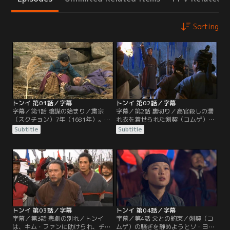
Sorting
トンイ 第01話／字幕
トンイ 第02話／字幕
字幕／第1話 陰謀の始まり／粛宗
字幕／第2話 裏切り／高官殺しの濡
（スクチョン）7年（1681年）。朝
れ衣を着せられた剣契（コムゲ）。
鮮王朝時代の党派の一つ、南人（ナ
行方が分からなかったトンイは問安
Subtitle
Subtitle
ミン）の高官が殺される事件が3件
婢（ムナンビ）として立派な屋敷に
起こる。従事官（チョンサグァン）
連れていかれていた。剣契（コム
ソ・ヨンギは、剣契（コムゲ）の仕
ゲ）の仕業ではないと気づき始めた
業と推測するが、剣契（コムゲ）と
ソ・ヨンギはトンイの父チェ・ヒョ
は奴婢の逃亡を助ける秘密組織で、
ウォンから黒幕が南人（ナミン）で
黒幕は別にいた。賤民の娘トンイ
ある可能性を知らされる。チェ・ヒ
は、殺された高官の一人大司憲（テ
ョウォンはトンイを都から逃がそう
サホン）の断末魔を目撃し…。
としていたが…。
トンイ 第03話／字幕
トンイ 第04話／字幕
字幕／第3話 悲劇の別れ／トンイ
字幕／第4話 父との約束／剣契（コ
は、キム・ファンに助けられ、チ
ムゲ）の騒ぎを静めようとソ・ヨン