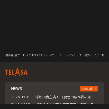
動画配信サービスのTELASA（テラサ）
ジャンル
海外・アジアドラ
NEWS
See all
2026.08.01
浮所飛貴主演！ 【夏色の風が僕の家にやってきた】 本日よりテラサで独占配信スタート！
2026.07.18
『夏色の雲が恋と嵐をまきおこす』スペシャルメイキング 【Part1】2026年７月18日（土）23時30分～配信スタート！話題のシーンの裏側を大公開！豪華キャスト大集合！ 『武宮家 真夏の家族会議』開催！