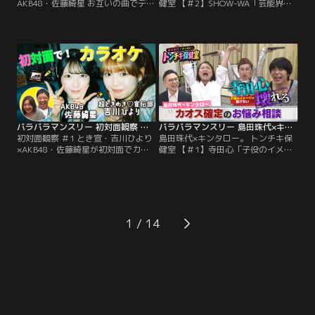
AKB48・佐藤綺星 お互いの曲でデュ
健室 【＃2】SHOW-WA「芸能界で
エット！最終ミッション挑戦クリア
生き残れるか不安」／島田珠代×キ
なるか！？／さらば森田と野呂佳代
ンタロー。初タッグ冠番組！芸能界
のガチ友達コンビが、アイドルの初
トップクラスの爆発力を誇る芸風と
対面を覗き見しておしゃべりする
は裏腹に、波乱万丈な人生経験を積
「観察系リアリティーショー」！今
み重ねてきた島田珠代とキンタロ
回は、超ときめき宣伝部・吉川ひよ
ー。…そんな2人が保健室の先生に
りと、AKB48・佐藤綺星が「カラオ
扮して、ゲストのお悩みに真剣に向
ケボックス」で初対面する後編！
き合い本音でアドバイス。
バラバラマンスリー 初対面観察 ＃1 とき宣・吉川ひより×AKB48・佐藤綺星が初対面でカラオケ！
バラバラマンスリー 島田珠代×キンタロー。 トンチキ保健室 【＃1】寺田心「子役のイメージを払拭したい」
初対面観察 ＃1 とき宣・吉川ひより
島田珠代×キンタロー。 トンチキ保
×AKB48・佐藤綺星が初対面でカラ
健室 【＃1】寺田心「子役のイメー
オケ！／さらば森田と野呂佳代のガ
ジを払拭したい」／島田珠代×キン
チ友達コンビが、アイドルの初対面
タロー。初タッグ冠番組！芸能界ト
を覗き見しておしゃべりする「観察
ップクラスの爆発力を誇る芸風とは
系リアリティーショー」！今回は、
裏腹に、波乱万丈な人生経験を積み
超ときめき宣伝部・吉川ひよりと、
重ねてきた島田珠代とキンタロー。
AKB48・佐藤綺星が「カラオケボッ
…そんな2人が保健室の先生に扮し
1
クス」で初対面！
て、ゲストのお悩みに真剣に向き合
い本音でアドバイス。