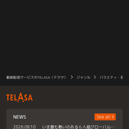
動画配信サービスのTELASA（テラサ）
ジャンル
バラエティ・音楽
NEWS
See all
2026.08.10
いま最も勢いのある６人組グローバルグル ープ NCT WISHの地上波初冠特番 『NCT WISHの放課後グランプリ』放送決定 メンバーたちが３ペアに分かれ 【平成】をテーマにしたスペシャル企画 で対決 番組撮り下ろしのパフォーマンスも！ TELASA（テラサ）では放送終了後から オリジナルコンテンツを大量配信！