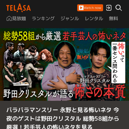
Watch now
見放題
ランキング
ジャンル
レンタル
無料
は
バラバラマンスリー 永野と見る怖いネタ 今
夜のゲストは野田クリスタル 総勢58組から
厳選！若手芸人の怖いネタを見る