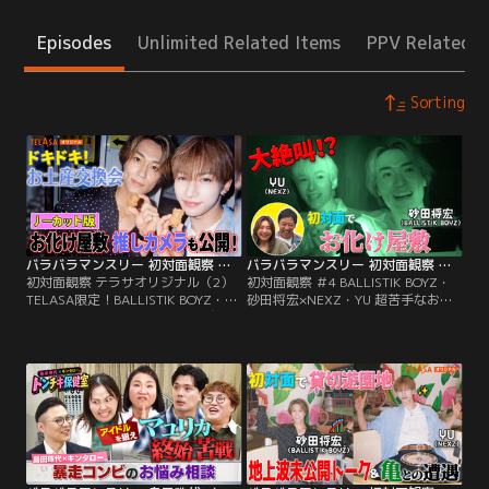
Episodes
Unlimited Related Items
PPV Related I
Sorting
バラバラマンスリー 初対面観察 テラサオリジナル（2） TELASA限定！BALLISTIK BOYZ・砂田×NEXZ・YU ドキドキお土産交換会＆お化け屋敷推しカメラ！
バラバラマンスリー 初対面観察 ＃4 BALLISTIK BOYZ・砂田将宏×NEXZ・YU 超苦手なお化け屋敷で大絶叫！
初対面観察 テラサオリジナル（2）
初対面観察 ＃4 BALLISTIK BOYZ・
TELASA限定！BALLISTIK BOYZ・砂
砂田将宏×NEXZ・YU 超苦手なお化
田×NEXZ・YU ドキドキお土産交換
け屋敷で大絶叫！／さらば森田と野
会＆お化け屋敷推しカメラ！／さら
呂佳代のガチ友達コンビが、アイド
ば森田と野呂佳代のガチ友達コンビ
ルやアーティストの初対面を覗き見
が、アイドルやアーティストの初対
しておしゃべりする「観察系リアリ
面を覗き見しておしゃべりする観察
ティーショー」！今回は、
系リアリティーショー「初対面観
BALLISTIK BOYZ・砂田将宏
察」！
×NEXZ・YUが「貸し切りの遊園
地」で初対面する後編！