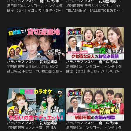
バラバラマンスリー 島田珠代×キンタロー。 トンチキ保健室 【＃4】マユリカ「異性へのアピール方法」
バラバラマンスリー 初対面観察 テラサオリジナル（1） TELASA限定！BALLISTIK BOYZ・砂田×NEXZ・YU 遊園地で初対面！未公開トーク＆亀との遭遇
島田珠代×キンタロー。 トンチキ保
初対面観察 テラサオリジナル（1）
健室 【＃4】マユリカ「異性へのア
TELASA限定！BALLISTIK BOYZ・砂
ピール方法」／島田珠代×キンタロ
田×NEXZ・YU 遊園地で初対面！未
ー。初タッグ冠番組！ 芸能界トップ
公開トーク＆亀との遭遇／さらば森
クラスの爆発力を誇る芸風とは裏腹
田と野呂佳代のガチ友達コンビが、
に、波乱万丈な人生経験を積み重ね
アイドルやアーティストの初対面を
てきた島田珠代とキンタロー。…そ
覗き見しておしゃべりする観察系リ
んな2人が保健室の先生に扮して、
アリティーショー「初対面観察」！
ゲストのお悩みに真剣に向き合い本
今回は、BALLISTIK BOYZ・砂田将
音でアドバイス。
宏×NEXZ・YUが…。
バラバラマンスリー 初対面観察 ＃3 BALLISTIK BOYZ・砂田将宏×NEXZ・YU 初対面で遊園地！
バラバラマンスリー 島田珠代×キンタロー。 トンチキ保健室 【＃3】ゆうちゃみ「いいお嫁さんになれるか心配」
初対面観察 ＃3 BALLISTIK BOYZ・
島田珠代×キンタロー。 トンチキ保
砂田将宏×NEXZ・YU 初対面で遊園
健室 【＃3】ゆうちゃみ「いいお嫁
地！／さらば森田と野呂佳代のガチ
さんになれるか心配」／島田珠代×
友達コンビが、アイドルやアーティ
キンタロー。初タッグ冠番組！ 芸能
ストの初対面を覗き見しておしゃべ
界トップクラスの爆発力を誇る芸風
りする「観察系リアリティーショ
とは裏腹に、波乱万丈な人生経験を
ー」！今回は、BALLISTIK BOYZ・
積み重ねてきた島田珠代とキンタロ
砂田将宏×NEXZ・YUが「貸し切り
ー。…そんな2人が保健室の先生に
の遊園地」で初対面！ティーカップ
扮して、ゲストのお悩みに真剣に向
で見つめ合ったり…。
き合い本音でアドバイス。
バラバラマンスリー 初対面観察 ＃2 とき宣・吉川＆AKB48・佐藤綺星 お互いの曲でデュエット！最終ミッション挑戦クリアなるか！？
バラバラマンスリー 島田珠代×キンタロー。 トンチキ保健室 【＃2】SHOW-WA「芸能界で生き残れるか不安」
初対面観察 ＃2 とき宣・吉川＆
島田珠代×キンタロー。 トンチキ保