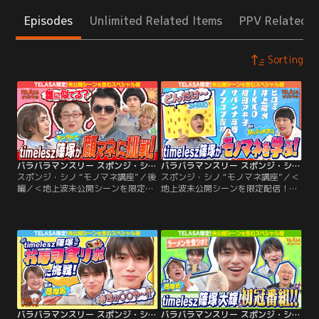
Episodes
Unlimited Related Items
PPV Related I
Sorting
バラバラマンスリー スポンジ・シノ “モノマネ講座”/後編
バラバラマンスリー スポンジ・シノ “モノマネ講座”
スポンジ・シノ “モノマネ講座”／後
スポンジ・シノ “モノマネ講座”／＜
編／＜地上波未公開シーンを限定配
地上波未公開シーンを限定配信！＞
信！＞timelesz 篠塚大輝の初冠番
timelesz 篠塚大輝の初冠番組「ス
組「スポンジ・シノ」★アイドルと
ポンジ・シノ」★アイドルとしてさ
してさらに飛躍を遂げるため、その
らに飛躍を遂げるため、その道のプ
道のプロである講師から、知られざ
ロである講師から、知られざるエン
るエンタメの“ルール”そして“熟練
タメの“ルール”そして“熟練の技
の技術”をtimelesz 篠塚大輝が学
術”をtimelesz 篠塚大輝が学び、吸
び、吸収する！
収する！★今回はMr.シャチホコ＆
キンタロー。先生による「モノマネ
講座」
バラバラマンスリー スポンジ・シノ “カットされない食リポ講座”/後編
バラバラマンスリー スポンジ・シノ “カットされない食リポ講座”