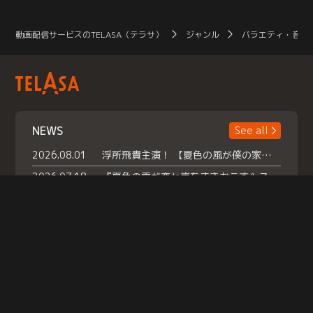
動画配信サービスのTELASA（テラサ）
ジャンル
バラエティ・音楽
NEWS
See all
2026.08.01
浮所飛貴主演！ 【夏色の風が僕の家にやってきた】 本日よりテラサで独占配信スタート！
2026.07.18
『夏色の雲が恋と嵐をまきおこす』スペシャルメイキング 【Part1】2026年７月18日（土）23時30分～配信スタート！話題のシーンの裏側を大公開！豪華キャスト大集合！ 『武宮家 真夏の家族会議』開催！
2026.07.15
救命医・遥（今田）の《心揺さぶる過去》や、 麻酔科医・権野（船越英一郎）の《謎多きプライベート》など… 《知られざるエピソード》を独占配信！