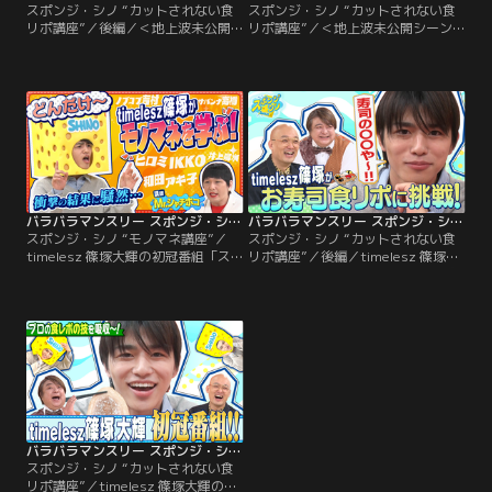
スポンジ・シノ “カットされない食
スポンジ・シノ “カットされない食
リポ講座”／後編／＜地上波未公開
リポ講座”／＜地上波未公開シーン
シーンを限定配信！＞timelesz 篠
を限定配信！＞timelesz 篠塚大輝
塚大輝の初冠番組「スポンジ・シ
の初冠番組「スポンジ・シノ」★ア
ノ」★アイドルとしてさらに飛躍を
イドルとしてさらに飛躍を遂げるた
遂げるため、その道のプロである講
め、その道のプロである講師から、
師から、知られざるエンタメの“ル
知られざるエンタメの“ルール”そし
ール”そして“熟練の技術”を
て“熟練の技術”をtimelesz 篠塚大
timelesz 篠塚大輝が学び、吸収す
輝が学び、吸収する！
る！
バラバラマンスリー スポンジ・シノ “モノマネ講座”
バラバラマンスリー スポンジ・シノ “カットされない食リポ講座”/後編
スポンジ・シノ “モノマネ講座”／
スポンジ・シノ “カットされない食
timelesz 篠塚大輝の初冠番組「ス
リポ講座”／後編／timelesz 篠塚大
ポンジ・シノ」★アイドルとしてさ
輝の初冠番組「スポンジ・シノ」★
らに飛躍を遂げるため、その道のプ
アイドルとしてさらに飛躍を遂げる
ロである講師から、知られざるエン
ため、その道のプロである講師か
タメの“ルール”そして“熟練の技
ら、知られざるエンタメの“ルー
術”をtimelesz 篠塚大輝が学び、吸
ル”そして“熟練の技術”をtimelesz
収する！★今回はMr.シャチホコ＆
篠塚大輝が学び、吸収する！★今回
キンタロー。先生による「モノマネ
も前回に引き続き食リポのプロ・彦
講座」
摩呂による「カットされない食リポ
講座」
バラバラマンスリー スポンジ・シノ “カットされない食リポ講座”
スポンジ・シノ “カットされない食
リポ講座”／timelesz 篠塚大輝の初