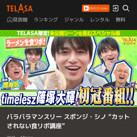
Watch now
見放題
ランキング
ジャンル
レンタル
無料
は
バラバラマンスリー スポンジ・シノ “カット
されない食リポ講座”