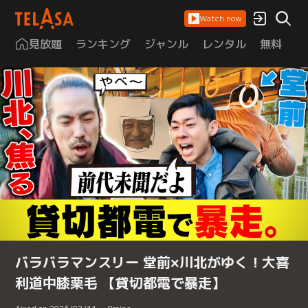
Watch now
見放題
ランキング
ジャンル
レンタル
無料
は
バラバラマンスリー 堂前×川北がゆく！大喜
利道中膝栗毛 【貸切都電で暴走】