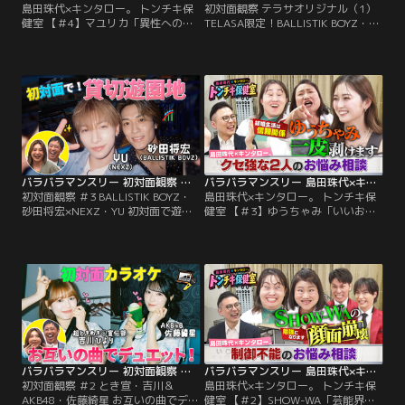
島田珠代×キンタロー。 トンチキ保
初対面観察 テラサオリジナル（1）
健室 【＃4】マユリカ「異性へのア
TELASA限定！BALLISTIK BOYZ・砂
ピール方法」／島田珠代×キンタロ
田×NEXZ・YU 遊園地で初対面！未
ー。初タッグ冠番組！ 芸能界トップ
公開トーク＆亀との遭遇／さらば森
クラスの爆発力を誇る芸風とは裏腹
田と野呂佳代のガチ友達コンビが、
に、波乱万丈な人生経験を積み重ね
アイドルやアーティストの初対面を
てきた島田珠代とキンタロー。…そ
覗き見しておしゃべりする観察系リ
んな2人が保健室の先生に扮して、
アリティーショー「初対面観察」！
ゲストのお悩みに真剣に向き合い本
今回は、BALLISTIK BOYZ・砂田将
音でアドバイス。
宏×NEXZ・YUが…。
バラバラマンスリー 初対面観察 ＃3 BALLISTIK BOYZ・砂田将宏×NEXZ・YU 初対面で遊園地！
バラバラマンスリー 島田珠代×キンタロー。 トンチキ保健室 【＃3】ゆうちゃみ「いいお嫁さんになれるか心配」
初対面観察 ＃3 BALLISTIK BOYZ・
島田珠代×キンタロー。 トンチキ保
砂田将宏×NEXZ・YU 初対面で遊園
健室 【＃3】ゆうちゃみ「いいお嫁
地！／さらば森田と野呂佳代のガチ
さんになれるか心配」／島田珠代×
友達コンビが、アイドルやアーティ
キンタロー。初タッグ冠番組！ 芸能
ストの初対面を覗き見しておしゃべ
界トップクラスの爆発力を誇る芸風
りする「観察系リアリティーショ
とは裏腹に、波乱万丈な人生経験を
ー」！今回は、BALLISTIK BOYZ・
積み重ねてきた島田珠代とキンタロ
砂田将宏×NEXZ・YUが「貸し切り
ー。…そんな2人が保健室の先生に
の遊園地」で初対面！ティーカップ
扮して、ゲストのお悩みに真剣に向
で見つめ合ったり…。
き合い本音でアドバイス。
バラバラマンスリー 初対面観察 ＃2 とき宣・吉川＆AKB48・佐藤綺星 お互いの曲でデュエット！最終ミッション挑戦クリアなるか！？
バラバラマンスリー 島田珠代×キンタロー。 トンチキ保健室 【＃2】SHOW-WA「芸能界で生き残れるか不安」
初対面観察 ＃2 とき宣・吉川＆
島田珠代×キンタロー。 トンチキ保
AKB48・佐藤綺星 お互いの曲でデュ
健室 【＃2】SHOW-WA「芸能界で