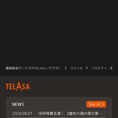
動画配信サービスのTELASA（テラサ）
ジャンル
バラエティ・音楽
NEWS
See all
2026.08.01
浮所飛貴主演！ 【夏色の風が僕の家にやってきた】 本日よりテラサで独占配信スタート！