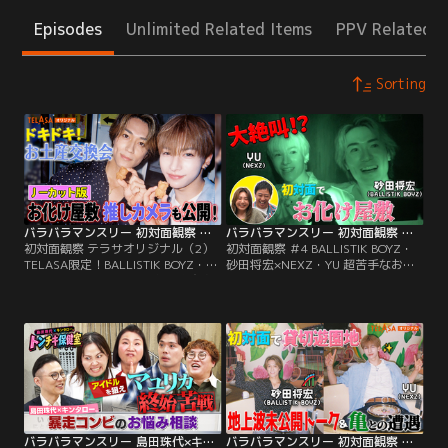
Episodes
Unlimited Related Items
PPV Related I
Sorting
バラバラマンスリー 初対面観察 テラサオリジナル（2） TELASA限定！BALLISTIK BOYZ・砂田×NEXZ・YU ドキドキお土産交換会＆お化け屋敷推しカメラ！
バラバラマンスリー 初対面観察 ＃4 BALLISTIK BOYZ・砂田将宏×NEXZ・YU 超苦手なお化け屋敷で大絶叫！
初対面観察 テラサオリジナル（2）
初対面観察 ＃4 BALLISTIK BOYZ・
TELASA限定！BALLISTIK BOYZ・砂
砂田将宏×NEXZ・YU 超苦手なお化
田×NEXZ・YU ドキドキお土産交換
け屋敷で大絶叫！／さらば森田と野
会＆お化け屋敷推しカメラ！／さら
呂佳代のガチ友達コンビが、アイド
ば森田と野呂佳代のガチ友達コンビ
ルやアーティストの初対面を覗き見
が、アイドルやアーティストの初対
しておしゃべりする「観察系リアリ
面を覗き見しておしゃべりする観察
ティーショー」！今回は、
系リアリティーショー「初対面観
BALLISTIK BOYZ・砂田将宏
察」！
×NEXZ・YUが「貸し切りの遊園
地」で初対面する後編！
バラバラマンスリー 島田珠代×キンタロー。 トンチキ保健室 【＃4】マユリカ「異性へのアピール方法」
バラバラマンスリー 初対面観察 テラサオリジナル（1） TELASA限定！BALLISTIK BOYZ・砂田×NEXZ・YU 遊園地で初対面！未公開トーク＆亀との遭遇