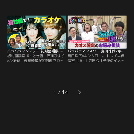
エット！最終ミッション挑戦クリア
生き残れるか不安」／島田珠代×キ
なるか！？／さらば森田と野呂佳代
ンタロー。初タッグ冠番組！芸能界
のガチ友達コンビが、アイドルの初
トップクラスの爆発力を誇る芸風と
対面を覗き見しておしゃべりする
は裏腹に、波乱万丈な人生経験を積
「観察系リアリティーショー」！今
み重ねてきた島田珠代とキンタロ
回は、超ときめき宣伝部・吉川ひよ
ー。…そんな2人が保健室の先生に
りと、AKB48・佐藤綺星が「カラオ
扮して、ゲストのお悩みに真剣に向
ケボックス」で初対面する後編！
き合い本音でアドバイス。
バラバラマンスリー 初対面観察 ＃1 とき宣・吉川ひより×AKB48・佐藤綺星が初対面でカラオケ！
バラバラマンスリー 島田珠代×キンタロー。 トンチキ保健室 【＃1】寺田心「子役のイメージを払拭したい」
初対面観察 ＃1 とき宣・吉川ひより
島田珠代×キンタロー。 トンチキ保
×AKB48・佐藤綺星が初対面でカラ
健室 【＃1】寺田心「子役のイメー
オケ！／さらば森田と野呂佳代のガ
ジを払拭したい」／島田珠代×キン
チ友達コンビが、アイドルの初対面
タロー。初タッグ冠番組！芸能界ト
を覗き見しておしゃべりする「観察
ップクラスの爆発力を誇る芸風とは
系リアリティーショー」！今回は、
裏腹に、波乱万丈な人生経験を積み
超ときめき宣伝部・吉川ひよりと、
重ねてきた島田珠代とキンタロー。
AKB48・佐藤綺星が「カラオケボッ
…そんな2人が保健室の先生に扮し
1
クス」で初対面！
て、ゲストのお悩みに真剣に向き合
い本音でアドバイス。