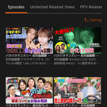
Episodes
Unlimited Related Items
PPV Related I
Sorting
バラバラマンスリー 初対面観察 テラサオリジナル（2） TELASA限定！BALLISTIK BOYZ・砂田×NEXZ・YU ドキドキお土産交換会＆お化け屋敷推しカメラ！
バラバラマンスリー 初対面観察 ＃4 BALLISTIK BOYZ・砂田将宏×NEXZ・YU 超苦手なお化け屋敷で大絶叫！
初対面観察 テラサオリジナル（2）
初対面観察 ＃4 BALLISTIK BOYZ・
TELASA限定！BALLISTIK BOYZ・砂
砂田将宏×NEXZ・YU 超苦手なお化
田×NEXZ・YU ドキドキお土産交換
け屋敷で大絶叫！／さらば森田と野
会＆お化け屋敷推しカメラ！／さら
呂佳代のガチ友達コンビが、アイド
ば森田と野呂佳代のガチ友達コンビ
ルやアーティストの初対面を覗き見
が、アイドルやアーティストの初対
しておしゃべりする「観察系リアリ
面を覗き見しておしゃべりする観察
ティーショー」！今回は、
系リアリティーショー「初対面観
BALLISTIK BOYZ・砂田将宏
察」！
×NEXZ・YUが「貸し切りの遊園
地」で初対面する後編！
バラバラマンスリー 島田珠代×キンタロー。 トンチキ保健室 【＃4】マユリカ「異性へのアピール方法」
バラバラマンスリー 初対面観察 テラサオリジナル（1） TELASA限定！BALLISTIK BOYZ・砂田×NEXZ・YU 遊園地で初対面！未公開トーク＆亀との遭遇