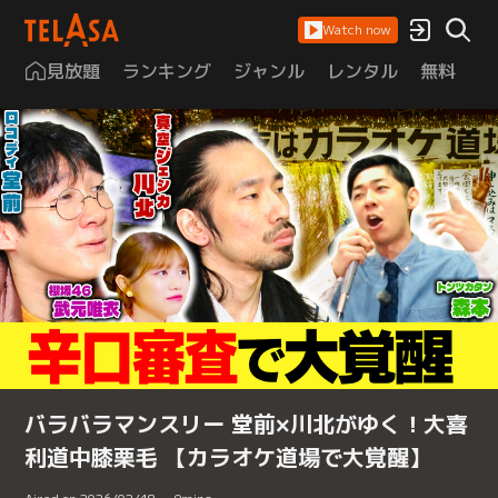
Watch now
見放題
ランキング
ジャンル
レンタル
無料
は
バラバラマンスリー 堂前×川北がゆく！大喜
利道中膝栗毛 【カラオケ道場で大覚醒】