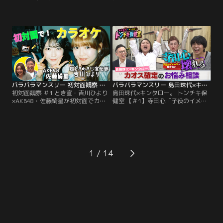
エット！最終ミッション挑戦クリア
生き残れるか不安」／島田珠代×キ
なるか！？／さらば森田と野呂佳代
ンタロー。初タッグ冠番組！芸能界
のガチ友達コンビが、アイドルの初
トップクラスの爆発力を誇る芸風と
対面を覗き見しておしゃべりする
は裏腹に、波乱万丈な人生経験を積
「観察系リアリティーショー」！今
み重ねてきた島田珠代とキンタロ
回は、超ときめき宣伝部・吉川ひよ
ー。…そんな2人が保健室の先生に
りと、AKB48・佐藤綺星が「カラオ
扮して、ゲストのお悩みに真剣に向
ケボックス」で初対面する後編！
き合い本音でアドバイス。
バラバラマンスリー 初対面観察 ＃1 とき宣・吉川ひより×AKB48・佐藤綺星が初対面でカラオケ！
バラバラマンスリー 島田珠代×キンタロー。 トンチキ保健室 【＃1】寺田心「子役のイメージを払拭したい」
初対面観察 ＃1 とき宣・吉川ひより
島田珠代×キンタロー。 トンチキ保
×AKB48・佐藤綺星が初対面でカラ
健室 【＃1】寺田心「子役のイメー
オケ！／さらば森田と野呂佳代のガ
ジを払拭したい」／島田珠代×キン
チ友達コンビが、アイドルの初対面
タロー。初タッグ冠番組！芸能界ト
を覗き見しておしゃべりする「観察
ップクラスの爆発力を誇る芸風とは
系リアリティーショー」！今回は、
裏腹に、波乱万丈な人生経験を積み
超ときめき宣伝部・吉川ひよりと、
重ねてきた島田珠代とキンタロー。
AKB48・佐藤綺星が「カラオケボッ
…そんな2人が保健室の先生に扮し
1
クス」で初対面！
て、ゲストのお悩みに真剣に向き合
い本音でアドバイス。