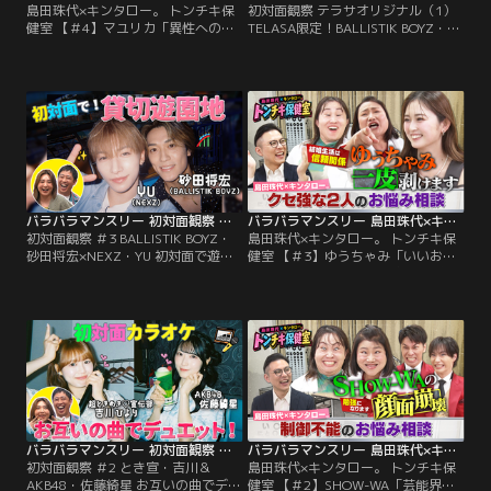
島田珠代×キンタロー。 トンチキ保
初対面観察 テラサオリジナル（1）
健室 【＃4】マユリカ「異性へのア
TELASA限定！BALLISTIK BOYZ・砂
ピール方法」／島田珠代×キンタロ
田×NEXZ・YU 遊園地で初対面！未
ー。初タッグ冠番組！ 芸能界トップ
公開トーク＆亀との遭遇／さらば森
クラスの爆発力を誇る芸風とは裏腹
田と野呂佳代のガチ友達コンビが、
に、波乱万丈な人生経験を積み重ね
アイドルやアーティストの初対面を
てきた島田珠代とキンタロー。…そ
覗き見しておしゃべりする観察系リ
んな2人が保健室の先生に扮して、
アリティーショー「初対面観察」！
ゲストのお悩みに真剣に向き合い本
今回は、BALLISTIK BOYZ・砂田将
音でアドバイス。
宏×NEXZ・YUが…。
バラバラマンスリー 初対面観察 ＃3 BALLISTIK BOYZ・砂田将宏×NEXZ・YU 初対面で遊園地！
バラバラマンスリー 島田珠代×キンタロー。 トンチキ保健室 【＃3】ゆうちゃみ「いいお嫁さんになれるか心配」
初対面観察 ＃3 BALLISTIK BOYZ・
島田珠代×キンタロー。 トンチキ保
砂田将宏×NEXZ・YU 初対面で遊園
健室 【＃3】ゆうちゃみ「いいお嫁
地！／さらば森田と野呂佳代のガチ
さんになれるか心配」／島田珠代×
友達コンビが、アイドルやアーティ
キンタロー。初タッグ冠番組！ 芸能
ストの初対面を覗き見しておしゃべ
界トップクラスの爆発力を誇る芸風
りする「観察系リアリティーショ
とは裏腹に、波乱万丈な人生経験を
ー」！今回は、BALLISTIK BOYZ・
積み重ねてきた島田珠代とキンタロ
砂田将宏×NEXZ・YUが「貸し切り
ー。…そんな2人が保健室の先生に
の遊園地」で初対面！ティーカップ
扮して、ゲストのお悩みに真剣に向
で見つめ合ったり…。
き合い本音でアドバイス。
バラバラマンスリー 初対面観察 ＃2 とき宣・吉川＆AKB48・佐藤綺星 お互いの曲でデュエット！最終ミッション挑戦クリアなるか！？
バラバラマンスリー 島田珠代×キンタロー。 トンチキ保健室 【＃2】SHOW-WA「芸能界で生き残れるか不安」
初対面観察 ＃2 とき宣・吉川＆
島田珠代×キンタロー。 トンチキ保
AKB48・佐藤綺星 お互いの曲でデュ
健室 【＃2】SHOW-WA「芸能界で