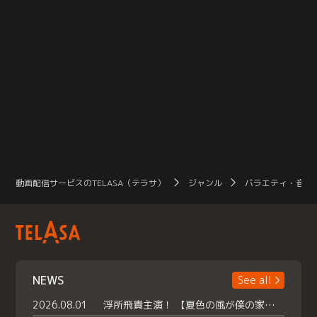
動画配信サービスのTELASA（テラサ）
ジャンル
バラエティ・音楽
NEWS
See all
2026.08.01
浮所飛貴主演！ 【夏色の風が僕の家にやってきた】 本日よりテラサで独占配信スタート！