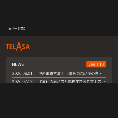
（6ページ目）
NEWS
See all
2026.08.01
浮所飛貴主演！ 【夏色の風が僕の家にやってきた】 本日よりテラサで独占配信スタート！
2026.07.18
『夏色の雲が恋と嵐をまきおこす』スペシャルメイキング 【Part1】2026年７月18日（土）23時30分～配信スタート！話題のシーンの裏側を大公開！豪華キャスト大集合！ 『武宮家 真夏の家族会議』開催！
2026.07.15
救命医・遥（今田）の《心揺さぶる過去》や、 麻酔科医・権野（船越英一郎）の《謎多きプライベート》など… 《知られざるエピソード》を独占配信！