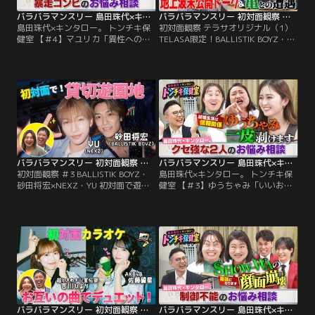
バラバラマンスリー 島田珠代×キンタロー。 トンチキ保健室 【＃4】マユリカ「異性へのアピール方法」
バラバラマンスリー 初対面観察 テラサオリジナル（1） TELASA限定！BALLISTIK BOYZ・砂田×NEXZ・YU 遊園地で初対面！未公開トーク＆亀との遭遇
島田珠代×キンタロー。 トンチキ保
初対面観察 テラサオリジナル（1）
健室 【＃4】マユリカ「異性へのア
TELASA限定！BALLISTIK BOYZ・砂
ピール方法」／島田珠代×キンタロ
田×NEXZ・YU 遊園地で初対面！未
ー。初タッグ冠番組！ 芸能界トップ
公開トーク＆亀との遭遇／さらば森
クラスの爆発力を誇る芸風とは裏腹
田と野呂佳代のガチ友達コンビが、
に、波乱万丈な人生経験を積み重ね
アイドルやアーティストの初対面を
てきた島田珠代とキンタロー。…そ
覗き見しておしゃべりする観察系リ
んな2人が保健室の先生に扮して、
アリティーショー「初対面観察」！
ゲストのお悩みに真剣に向き合い本
今回は、BALLISTIK BOYZ・砂田将
音でアドバイス。
宏×NEXZ・YUが…。
バラバラマンスリー 初対面観察 ＃3 BALLISTIK BOYZ・砂田将宏×NEXZ・YU 初対面で遊園地！
バラバラマンスリー 島田珠代×キンタロー。 トンチキ保健室 【＃3】ゆうちゃみ「いいお嫁さんになれるか心配」
初対面観察 ＃3 BALLISTIK BOYZ・
島田珠代×キンタロー。 トンチキ保
砂田将宏×NEXZ・YU 初対面で遊園
健室 【＃3】ゆうちゃみ「いいお嫁
地！／さらば森田と野呂佳代のガチ
さんになれるか心配」／島田珠代×
友達コンビが、アイドルやアーティ
キンタロー。初タッグ冠番組！ 芸能
ストの初対面を覗き見しておしゃべ
界トップクラスの爆発力を誇る芸風
りする「観察系リアリティーショ
とは裏腹に、波乱万丈な人生経験を
ー」！今回は、BALLISTIK BOYZ・
積み重ねてきた島田珠代とキンタロ
砂田将宏×NEXZ・YUが「貸し切り
ー。…そんな2人が保健室の先生に
の遊園地」で初対面！ティーカップ
扮して、ゲストのお悩みに真剣に向
で見つめ合ったり…。
き合い本音でアドバイス。
バラバラマンスリー 初対面観察 ＃2 とき宣・吉川＆AKB48・佐藤綺星 お互いの曲でデュエット！最終ミッション挑戦クリアなるか！？
バラバラマンスリー 島田珠代×キンタロー。 トンチキ保健室 【＃2】SHOW-WA「芸能界で生き残れるか不安」