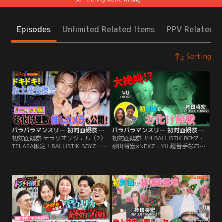
Episodes
Unlimited Related Items
PPV Related I
Sorting
バラバラマンスリー 初対面観察 テラサオリジナル（2） TELASA限定！BALLISTIK BOYZ・砂田×NEXZ・YU ドキドキお土産交換会＆お化け屋敷推しカメラ！
バラバラマンスリー 初対面観察 ＃4 BALLISTIK BOYZ・砂田将宏×NEXZ・YU 超苦手なお化け屋敷で大絶叫！
初対面観察 テラサオリジナル（2）
初対面観察 ＃4 BALLISTIK BOYZ・
TELASA限定！BALLISTIK BOYZ・砂
砂田将宏×NEXZ・YU 超苦手なお化
田×NEXZ・YU ドキドキお土産交換
け屋敷で大絶叫！／さらば森田と野
会＆お化け屋敷推しカメラ！／さら
呂佳代のガチ友達コンビが、アイド
ば森田と野呂佳代のガチ友達コンビ
ルやアーティストの初対面を覗き見
が、アイドルやアーティストの初対
しておしゃべりする「観察系リアリ
面を覗き見しておしゃべりする観察
ティーショー」！今回は、
系リアリティーショー「初対面観
BALLISTIK BOYZ・砂田将宏
察」！
×NEXZ・YUが「貸し切りの遊園
地」で初対面する後編！