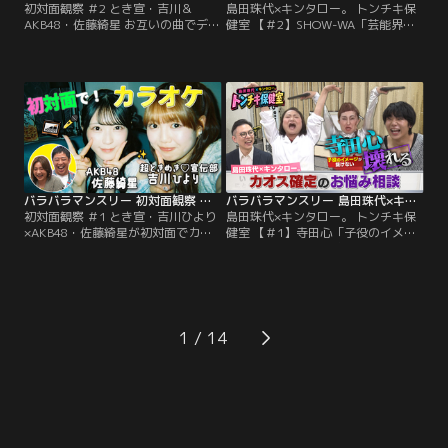
初対面観察 ＃2 とき宣・吉川＆
島田珠代×キンタロー。 トンチキ保
AKB48・佐藤綺星 お互いの曲でデュ
健室 【＃2】SHOW-WA「芸能界で
エット！最終ミッション挑戦クリア
生き残れるか不安」／島田珠代×キ
なるか！？／さらば森田と野呂佳代
ンタロー。初タッグ冠番組！芸能界
のガチ友達コンビが、アイドルの初
トップクラスの爆発力を誇る芸風と
対面を覗き見しておしゃべりする
は裏腹に、波乱万丈な人生経験を積
「観察系リアリティーショー」！今
み重ねてきた島田珠代とキンタロ
回は、超ときめき宣伝部・吉川ひよ
ー。…そんな2人が保健室の先生に
りと、AKB48・佐藤綺星が「カラオ
扮して、ゲストのお悩みに真剣に向
ケボックス」で初対面する後編！
き合い本音でアドバイス。
バラバラマンスリー 初対面観察 ＃1 とき宣・吉川ひより×AKB48・佐藤綺星が初対面でカラオケ！
バラバラマンスリー 島田珠代×キンタロー。 トンチキ保健室 【＃1】寺田心「子役のイメージを払拭したい」
初対面観察 ＃1 とき宣・吉川ひより
島田珠代×キンタロー。 トンチキ保
×AKB48・佐藤綺星が初対面でカラ
健室 【＃1】寺田心「子役のイメー
オケ！／さらば森田と野呂佳代のガ
ジを払拭したい」／島田珠代×キン
チ友達コンビが、アイドルの初対面
タロー。初タッグ冠番組！芸能界ト
を覗き見しておしゃべりする「観察
ップクラスの爆発力を誇る芸風とは
系リアリティーショー」！今回は、
裏腹に、波乱万丈な人生経験を積み
超ときめき宣伝部・吉川ひよりと、
重ねてきた島田珠代とキンタロー。
AKB48・佐藤綺星が「カラオケボッ
…そんな2人が保健室の先生に扮し
1
クス」で初対面！
て、ゲストのお悩みに真剣に向き合
い本音でアドバイス。