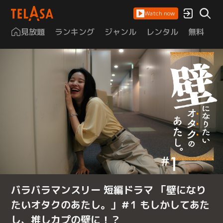
Watch now
見放題
ランキング
ジャンル
レンタル
無料
は
バラバラマンスリー 短編ドラマ 「壁になり
たいオタクのあたし。」＃1 もしかしてあた
し、推しカプの壁に！？