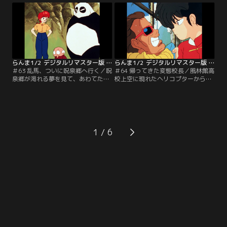
入れようとするのだが…。【提供：
意外な展開に…。【提供：バンダイ
バンダイチャンネル】
チャンネル】
らんま1/2 デジタルリマスター版 第2シーズン ＃063
らんま1/2 デジタルリマスター版 第2シーズン ＃064
＃63 乱馬、ついに呪泉郷へ行く／呪
＃64 帰ってきた変態校長／風林館高
泉郷が渇れる夢を見て、あわてた乱
校上空に現れたヘリコプターから降
馬は、秘宝・南蛮ミラーを使い中国
り立った雪ダルマ。実はハワイ帰り
に行こうとする。ところが八宝斉に
の校長だったのだ！校長は生徒たち
邪魔され十年後の未来に着いてしま
に超キビシー校則を押しつけようと
う。そこで乱馬が見たものは！？
するのだ！！【提供：バンダイチャ
【提供：バンダイチャンネル】
ンネル】
1