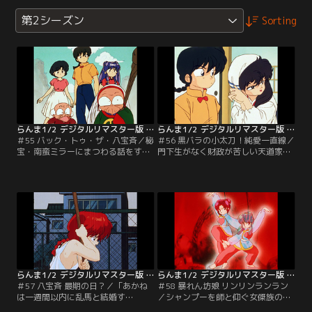
第2シーズン
Sorting
らんま1/2 デジタルリマスター版 第2シーズン ＃055
らんま1/2 デジタルリマスター版 第2シーズン ＃056
＃55 バック・トゥ・ザ・八宝斉／秘
＃56 黒バラの小太刀！純愛一直線／
宝・南蛮ミラーにまつわる話をする
門下生がなく財政が苦しい天道家。
内、過去が暴かれた八宝斉は泣き出
それを聞きつけた小太刀は乱馬に同
す。ところがミラーに涙が落ちたと
情して、豪華な家財道具とともに乱
たん乱馬たちは八方斉の若かりし時
馬の妻として嫁入りしてしまう。あ
代にタイムスリップしてしまう。
かねも心穏やかではない！！【提
【提供：バンダイチャンネル】
供：バンダイチャンネル】
らんま1/2 デジタルリマスター版 第2シーズン ＃057
らんま1/2 デジタルリマスター版 第2シーズン ＃058
＃57 八宝斉 最期の日？／「あかね
＃58 暴れん坊娘 リンリンランラン
は一週間以内に乱馬と結婚す
／シャンプーを師と仰ぐ女傑族の双
る」！？百発百中と噂の占師未央が
子の姉妹・リンリンとランランがや