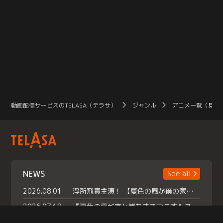
動画配信サービスのTELASA（テラサ）
ジャンル
アニメ一覧（見放
NEWS
See all
2026.08.01
浮所飛貴主演！ 【夏色の風が僕の家にやってきた】 本日よりテラサで独占配信スタート！
2026.07.18
『夏色の雲が恋と嵐をまきおこす』スペシャルメイキング 【Part1】2026年７月18日（土）23時30分～配信スタート！話題のシーンの裏側を大公開！豪華キャスト大集合！ 『武宮家 真夏の家族会議』開催！
2026.07.15
救命医・遥（今田）の《心揺さぶる過去》や、 麻酔科医・権野（船越英一郎）の《謎多きプライベート》など… 《知られざるエピソード》を独占配信！