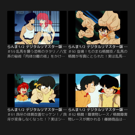
予言する。あかねが否定するが、八
って来た。ところが掟を守らないシ
宝斉の突然変異をきっかけに次々と
ャンプーにいらだち、二人はらんま
異変がおこる！！【提供：バンダイ
に戦いを挑む！！【提供：バンダイ
チャンネル】
チャンネル】
らんま1/2 デジタルリマスター版 第2シーズン ＃059
らんま1/2 デジタルリマスター版 第2シーズン ＃060
＃59 乱馬を襲う恐怖のタタリ／八宝
＃60 登場！ものまね格闘技／乱馬の
斉の秘術「肉体分離の術」をかけら
格闘が写真にとられた！実は乱馬の
れ、分離してしまった乱馬とらん
技を盗もうとした、コピー格闘術の
ま。ところがなんと二人は互いに恋
天才・まねっこケンちゃんの仕業だ
におちてしまう。二人の奇妙な恋の
った！乱馬VSニセ乱馬の戦いが始ま
行方はいかに！！【提供：バンダイ
る！！【提供：バンダイチャンネ
チャンネル】
ル】
らんま1/2 デジタルリマスター版 第2シーズン ＃061
らんま1/2 デジタルリマスター版 第2シーズン ＃062
＃61 良牙の体質改善セッケン！／良
＃62 格闘！障害物レース／格闘障害
牙が変身しなくなった！？実はシャ
物レースが開かれる！優勝商品は中
ンプーから偶然手に入れた「抗水石
国旅行と知った乱馬は参加を決意す
鹸」の効果なのだ。シャンプーと乱
る。ところがあかねをはじめ、シャ
馬はあの手この手でこの石鹸を手に
ンプー、良牙らも出場し、レースは