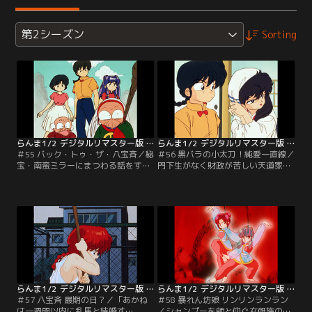
第2シーズン
Sorting
らんま1/2 デジタルリマスター版 第2シーズン ＃055
らんま1/2 デジタルリマスター版 第2シーズン ＃056
＃55 バック・トゥ・ザ・八宝斉／秘
＃56 黒バラの小太刀！純愛一直線／
宝・南蛮ミラーにまつわる話をする
門下生がなく財政が苦しい天道家。
内、過去が暴かれた八宝斉は泣き出
それを聞きつけた小太刀は乱馬に同
す。ところがミラーに涙が落ちたと
情して、豪華な家財道具とともに乱
たん乱馬たちは八方斉の若かりし時
馬の妻として嫁入りしてしまう。あ
代にタイムスリップしてしまう。
かねも心穏やかではない！！【提
【提供：バンダイチャンネル】
供：バンダイチャンネル】
らんま1/2 デジタルリマスター版 第2シーズン ＃057
らんま1/2 デジタルリマスター版 第2シーズン ＃058
＃57 八宝斉 最期の日？／「あかね
＃58 暴れん坊娘 リンリンランラン
は一週間以内に乱馬と結婚す
／シャンプーを師と仰ぐ女傑族の双