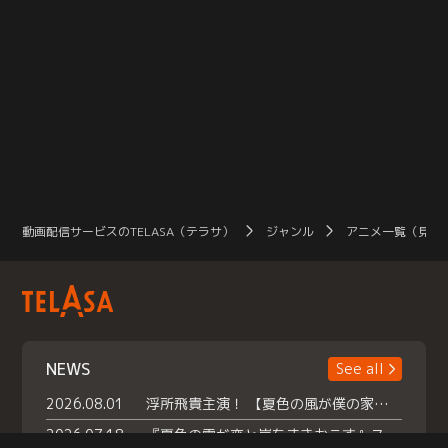
動画配信サービスのTELASA（テラサ）
ジャンル
アニメ一覧（見放
NEWS
See all
2026.08.01
浮所飛貴主演！ 【夏色の風が僕の家にやってきた】 本日よりテラサで独占配信スタート！
2026.07.18
『夏色の雲が恋と嵐をまきおこす』スペシャルメイキング 【Part1】2026年７月18日（土）23時30分～配信スタート！話題のシーンの裏側を大公開！豪華キャスト大集合！ 『武宮家 真夏の家族会議』開催！