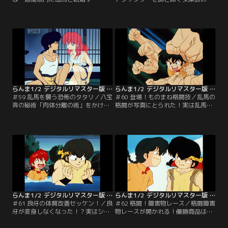
る」！？百発百中と噂の占師未央が
子の姉妹・リンリンとランランがや
予言する。あかねが否定するが、八
って来た。ところが掟を守らないシ
宝斉の突然変異をきっかけに次々と
ャンプーにいらだち、二人はらんま
異変がおこる！！【提供：バンダイ
に戦いを挑む！！【提供：バンダイ
チャンネル】
チャンネル】
らんま1/2 デジタルリマスター版 第2シーズン ＃059
らんま1/2 デジタルリマスター版 第2シーズン ＃060
＃59 乱馬を襲う恐怖のタタリ／八宝
＃60 登場！ものまね格闘技／乱馬の
斉の秘術「肉体分離の術」をかけら
格闘が写真にとられた！実は乱馬の
れ、分離してしまった乱馬とらん
技を盗もうとした、コピー格闘術の
ま。ところがなんと二人は互いに恋
天才・まねっこケンちゃんの仕業だ
におちてしまう。二人の奇妙な恋の
った！乱馬VSニセ乱馬の戦いが始ま
行方はいかに！！【提供：バンダイ
る！！【提供：バンダイチャンネ
チャンネル】
ル】
らんま1/2 デジタルリマスター版 第2シーズン ＃061
らんま1/2 デジタルリマスター版 第2シーズン ＃062
＃61 良牙の体質改善セッケン！／良
＃62 格闘！障害物レース／格闘障害
牙が変身しなくなった！？実はシャ
物レースが開かれる！優勝商品は中
ンプーから偶然手に入れた「抗水石
国旅行と知った乱馬は参加を決意す
鹸」の効果なのだ。シャンプーと乱
る。ところがあかねをはじめ、シャ