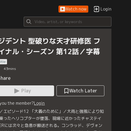
Watch now
Login
ジデント 型破りな天才研修医 フ
イナル・シーズン 第12話／字幕
itle
43
mins
Share
Play
Watch Later
 you the member?
Login
／エピソード12 「大義のために」／大雨と強風により知
乗ったヘリコプターが墜落、現場に近かったチャステイ
ERには次々と急患が搬送される。コンラッド、デヴォン