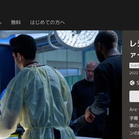
ル
無料
はじめての方へ
レ
ァ
Subt
2022
Are
字幕
事の
ンの