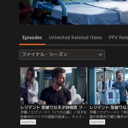
Episodes
Unlimited Related Items
PPV Rel
ファイナル・シーズン
レジデント 型破りな天才研修医 ファイナル・シーズン 第01話／字幕
字幕／エピソード1 「2つの心臓」／双子を
字幕／エピソード2 「
妊娠中のパドマの容態が急変し、チャステ
選の投票所で暴力事件が
インの医師たちは一丸となって解決策を模
害者がチャステインに運
Subtitle
Subtitle
索。イアンが奇跡を起こす。一方、シング
ラッドは攻撃的な患者の