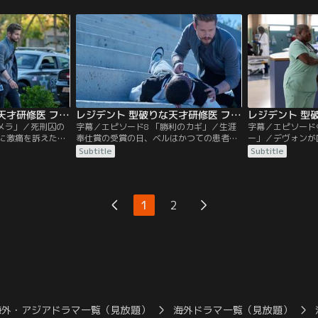
原因について診断
員の薬物検査を指示、イアンが追いつめら
ドはデヴォンにシ
の肺が機能不全に
れる。そして、パドマは不安を抱えながら
テコンドーの黄帯
問題に直面する。
帝王切開の準備を始める。
のないジジと一日
レジデント 型破りな天才研修医 ファイナル・シーズン 第07話／字幕
レジデント 型破りな天才研修医 ファイナル・シーズン 第08話／字幕
キメラ」／死刑囚の
字幕／エピソード8 「勝利のカギ」／生涯
字幕／エピソード
に激痛を訴えた弟
奉仕賞の受賞の日、ベルはかつての患者か
ー」／デヴォンが
旧友のオースティ
ら召喚状を受けとる。一方、10代の少年が
植手術の準備を進
Subtitle
Subtitle
ために呼び出され
不審な薬で意識を失ってチャステインに搬
から手術を撮影し
メリカの医療費に
送され処置を受けるが、付き添いの少女が
受ける。オーステ
イギリス人カップ
急に姿を消す。隠れていた少女から事情を
ッター探しに奮闘
ルはジョージア州
聞いたコンラッドは調査を開始する。
は大きな猫に襲わ
1
2
置し、ベルはネガ
る。
海外・アジアドラマ一覧（見放題）
海外ドラマ一覧（見放題）