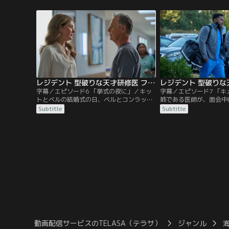
ルファーザーとして奮闘していたコンラッ
彼らが怒りを爆発させる
ドは自らの恋愛について、ある決断を下
を下す。一方、別の患者
す。デヴォンは臨床試験を行う。
陥り、医師たちは深刻な
レジデント 型破りな天才研修医 ファイナル・シーズン 第06話／字幕
字幕／エピソード6 「挙式の夜に」／キッ
字幕／エピソード7 「
トとベルの結婚式の日、ベルとコンラッド
姉である医師が、面会中
は病院の大口献金者の娘を担当すること
の診察許可を得られず、
Subtitle
Subtitle
に。検査の結果、肝不全が発覚するが、予
ンとコンラッドが診察の
期せぬ事態に母親は動揺する。一方、ビリ
る。一方、デヴォンはア
ーはジジとサミーと一緒にドレスを探しに
神経を尖らせる旅行中の
出かける。
ルを診察し、キットとベ
知事と面会する。
動画配信サービスのTELASA（テラサ）
ジャンル