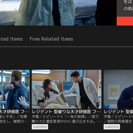
をは
の処
Seri
ated Items
Free Related Items
レジデント 型破りな天才研修医 ファイナル・シーズン 第02話／字幕
レジデント 型破りな天才研修医 ファイナル・シーズン 第03話／字幕
希望と不安」／知事
字幕／エピソード3 「一発の銃弾」／銃で
字幕／エピソード
発生し、複数の被
撃たれた重症患者がERに運び込まれる。酷
／薬物の再検査を
び込まれる。コン
く内臓が損傷していたため、複数の医師が
は禁断症状を隠し
Subtitle
Subtitle
共通点を見出し、
処置に携わる。一方、コンラッドは職員全
不明の患者の手術