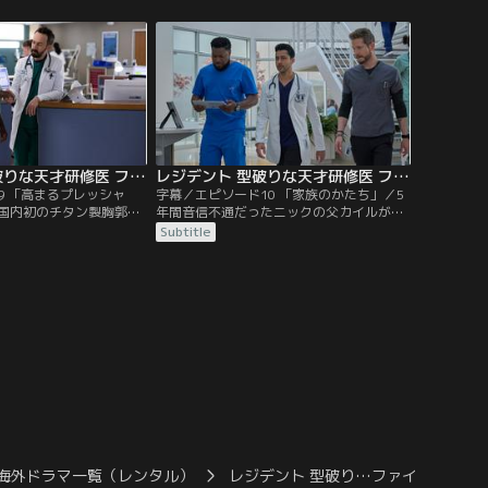
フトを代わってもらい、
老化の治療が夢だという男と会う。一緒に
昇級テストが憂鬱で元気
研究して永遠の命を手に入れようと話しな
を過ごす。
がらトレーニングをしている最中に呼吸困
難で倒れてしまう。
レジデント 型破りな天才研修医 ファイナル・シーズン 第09話／字幕
レジデント 型破りな天才研修医 ファイナル・シーズン 第10話／字幕
9 「高まるプレッシャ
字幕／エピソード10 「家族のかたち」／5
国内初のチタン製胸郭移
年間音信不通だったニックの父カイルが、
めていたところ、提携先
心拍数が極端に低くなってチャステインに
Subtitle
映画祭に出展する提案を
担ぎ込まれ、コンラッドと再会する。ビリ
ィンは手術前にベビーシ
ーは患者に手術しないよう勧めるが、患者
する。一方、コンラッド
の家族は彼女の助言を無視する。一方、ケ
れたと主張する患者を処
イドは勇気を奮い起こしてイアンに依存症
ティブな報道にさらされ
のことを話し、リーラはパドマのことを気
にかけるようになる。
海外ドラマ一覧（レンタル）
レジデント 型破り…ファイナルS／字