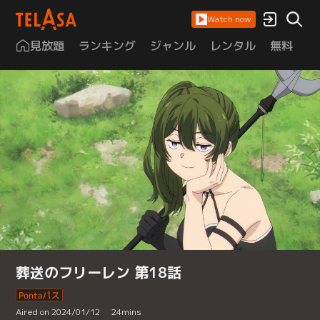
Watch now
見放題
ランキング
ジャンル
レンタル
無料
は
葬送のフリーレン 第18話
Aired on 2024/01/12
24
mins