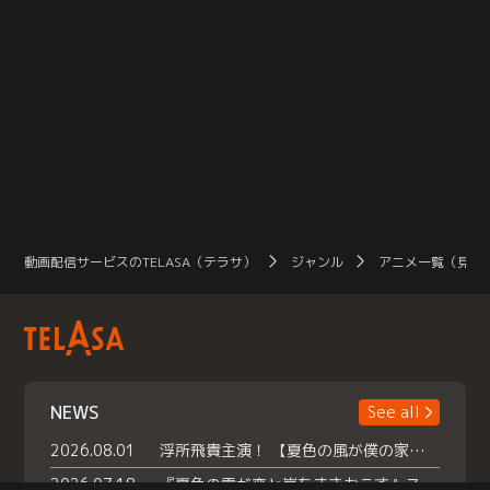
動画配信サービスのTELASA（テラサ）
ジャンル
アニメ一覧（見放
NEWS
See all
2026.08.01
浮所飛貴主演！ 【夏色の風が僕の家にやってきた】 本日よりテラサで独占配信スタート！
2026.07.18
『夏色の雲が恋と嵐をまきおこす』スペシャルメイキング 【Part1】2026年７月18日（土）23時30分～配信スタート！話題のシーンの裏側を大公開！豪華キャスト大集合！ 『武宮家 真夏の家族会議』開催！