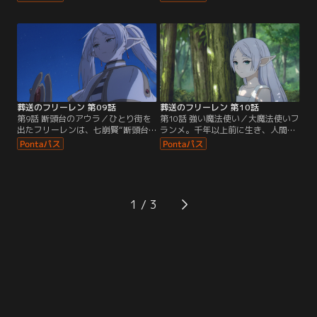
つてフリーレンやヒンメルたちが魔
を放とうとしたことで、フリーレン
族から守った町だった。町に建てら
は捕らえられ牢に入れられる。そん
れた自分たちの銅像を見るフリーレ
なフリーレンをリュグナーは危険視
ンはあることを思い出す--。その後
し、同じくアウラ配下のドラートが
に訪れたグラナト伯爵が治める街
フリーレンの命を狙う。そしてフェ
で、フリーレンは突然ある人物に杖
ルンとシュタルクもフリーレンを救
を構える--！
うため行動を起こす。
葬送のフリーレン 第09話
葬送のフリーレン 第10話
第9話 断頭台のアウラ／ひとり街を
第10話 強い魔法使い／大魔法使いフ
出たフリーレンは、七崩賢“断頭台
ランメ。千年以上前に生き、人間で
のアウラ”と対峙していた。膨大な
ありながら歴史上でも“英雄”と称さ
魔力を持つアウラは、死者の軍勢を
れる魔法使いだった彼女は、ある日
次々とフリーレンにぶつけていく。
魔王軍に襲われ全滅したエルフの集
一方、グラナト伯爵を救出したフェ
落で、ひとり生き残ったフリーレン
ルンとシュタルクだったが、ふたり
と出会う。フランメがフリーレンに
にもリュグナー、リーニエの魔の手
教えたものとは…。そして、フリー
1
が迫り…。フリーレン一行とアウラ
レンとアウラの戦いに決着がつく。
軍の戦いが加速する。