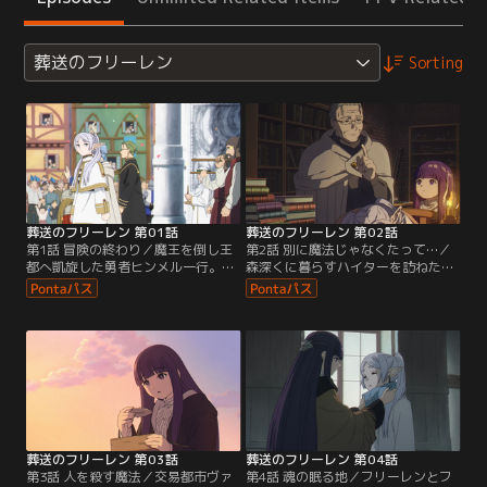
葬送のフリーレン
Sorting
葬送のフリーレン 第01話
葬送のフリーレン 第02話
第1話 冒険の終わり／魔王を倒し王
第2話 別に魔法じゃなくたって…／
都へ凱旋した勇者ヒンメル一行。
森深くに暮らすハイターを訪ねたフ
各々が冒険した10年を振り返りなが
リーレンは、彼と共に暮らす孤児フ
らこれからの人生に想いを馳せる
ェルンと出会う。ハイターから頼ま
中、エルフのフリーレンは感慨にふ
れ彼女に魔法を教えるフリーレン。
けることもなく、また魔法探求へと
そしてある出来事を機に、共に旅立
旅立っていく。50年後、皆との約束
っていく。旅先でヒンメルの銅像が
のためフリーレンは再び王都へ。そ
ある村を訪れたフリーレンは、生前
の再会をきっかけに、彼女は新たな
彼が好きだと言っていた花のことを
旅へと向かうことに--。
思い出し…。
葬送のフリーレン 第03話
葬送のフリーレン 第04話
第3話 人を殺す魔法／交易都市ヴァ
第4話 魂の眠る地／フリーレンとフ