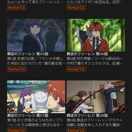
ルムへとやって来たフリーレンとフ
ェルンはアイゼンを訪ねる。旧交を
ェルン。買い出しを手分けしようと
温める中、「大魔法使いフランメの
言うフリーレンの様子を怪しむフェ
手記」を探すことを手伝ってほしい
ルンは彼女の後をつけることに。果
と頼むアイゼン。3人は、ハイター
たしてフリーレンの目的は…。その
が生前に割り出した手記が眠る場所
後、2人はとある村にやってくる。
がある森奥深くへ。フランメの手記
そこにはかつてフリーレンとヒンメ
と呼ばれるものはほとんどが偽物だ
ルが戦った魔族・クヴァールが封印
というが、その場所にあるのは偽物
されていた。
か、それとも…？
葬送のフリーレン 第05話
葬送のフリーレン 第06話
第5話 死者の幻影／フランメが残し
第6話 村の英雄／リーゲル峡谷沿い
た手記に記されていた“魂の眠る地
の村で暮らすシュタルクは、紅鏡竜
＜オレオール＞”を目指すことに決
から村を守ったことで村の英雄とし
めたフリーレンとフェルンは、アイ
て讃えられているが、実はとにかく
ゼンと別れ旅路を歩んでいく。今は
臆病だった。それでも彼の実力を見
魔王城があるその場所で、ヒンメル
込むフリーレンは、共に紅鏡竜を倒
と話すことができるのか…。ある村
そうと声をかける。大岩を切り裂く
を訪れると、村人が何人も幽霊に連
ほどの力を持つシュタルクだが、手
れ去られ行方不明になっているとい
の震えは止まらない。果たして戦い
う。
の場に現れるのか--。
葬送のフリーレン 第07話
葬送のフリーレン 第08話
第7話 おとぎ話のようなもの／フリ
第8話 葬送のフリーレン／グラナト
ーレンたちは解放祭と呼ばれるお祭
伯爵に和睦を申し入れてきた魔族ア
り前日の街にやってくる。そこはか
ウラに仕えるリュグナーたちに魔法