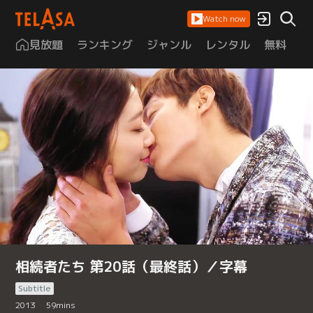
Watch now
見放題
ランキング
ジャンル
レンタル
無料
は
相続者たち 第20話（最終話）／字幕
Subtitle
2013
59
mins