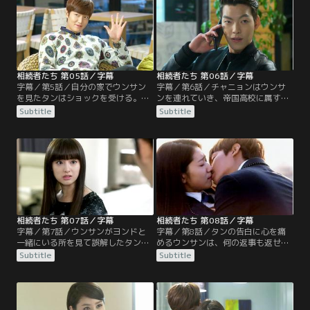
ンはウンサンに会い、恋人のように
入ってしまう。一方、独り残された
幸せそうに過ごすのだが…。
タンは寂しげな様子を見せる…。
相続者たち 第05話／字幕
相続者たち 第06話／字幕
字幕／第5話／自分の家でウンサン
字幕／第6話／チャニョンはウンサ
を見たタンはショックを受ける。一
ンを連れていき、帝国高校に属する
方、授業を終えて出てきたウンサン
階級について説明する。ラヘルは、
Subtitle
Subtitle
は、絵のように立っているタンを見
ウンサンを気にするタンのせいでイ
てびっくりする。一方、ラヘルはタ
ライラし、ウンサンの転校に関係し
ンが連絡もなく韓国に戻ってきたと
ているのかと問い詰める。一方、タ
いう事実に怒り心頭。そんな中、ウ
ンとヨンドは誰もいない教室でお互
ンサンはキム会長の助けで帝国高校
いを睨んでいた…。
に転校することになるが…。
相続者たち 第07話／字幕
相続者たち 第08話／字幕
字幕／第7話／ウンサンがヨンドと
字幕／第8話／タンの告白に心を痛
一緒にいる所を見て誤解したタン
めるウンサンは、何の返事も返せず
は、会っていた理由について問いた
にいた。ヨンドを殴ったタンは、父
Subtitle
Subtitle
だす。そんな二人を見て、ウンサン
親から注意を受ける。一方、ウンサ
は二人の関係を不思議に思う。ラヘ
ンは帝国高校放送部のPDに合格し、
ルは、急に家族写真を撮ろうと母親
ラヘルはタンがウンサンへ言った言
から言われヨンドの元へと向かう。
葉を聞いてしまう…。
一方、キム・ウォンは自分を明るく