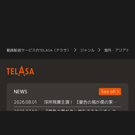
動画配信サービスのTELASA（テラサ）
ジャンル
海外・アジアドラ
NEWS
See all
2026.08.01
浮所飛貴主演！ 【夏色の風が僕の家にやってきた】 本日よりテラサで独占配信スタート！
2026.07.18
『夏色の雲が恋と嵐をまきおこす』スペシャルメイキング 【Part1】2026年７月18日（土）23時30分～配信スタート！話題のシーンの裏側を大公開！豪華キャスト大集合！ 『武宮家 真夏の家族会議』開催！
2026.07.15
救命医・遥（今田）の《心揺さぶる過去》や、 麻酔科医・権野（船越英一郎）の《謎多きプライベート》など… 《知られざるエピソード》を独占配信！