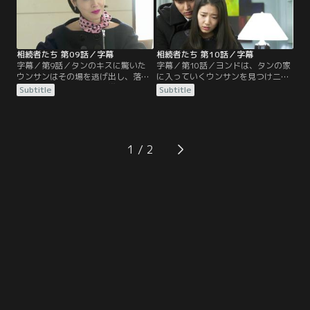
迎えるタンに冷たくあたる…。
相続者たち 第09話／字幕
相続者たち 第10話／字幕
字幕／第9話／タンのキスに驚いた
字幕／第10話／ヨンドは、タンの家
ウンサンはその場を逃げ出し、落と
に入っていくウンサンを見つけ二人
してしまったウンサンの携帯電話を
の関係について聞き、タンはウンサ
Subtitle
Subtitle
タンが拾う。ヨンドは、ウンサンの
ンと付き合っていると話してしま
電話にタンが出たことに疑問を感
う。ウンサンは、何故そんなウソを
じ、屋上から降りてきたウンサンに
ついたのかと怒るが、タンはウンサ
問いただすが冷たく無視されてしま
ンに本当に付き合おうと言う。一
う。一方、お互いに出くわしたタン
方、ラヘルはジスクとエストにタン
1
とヨンドは殴り合いのケンカを始め
との婚約解消を言い放つ…。
てしまう…。