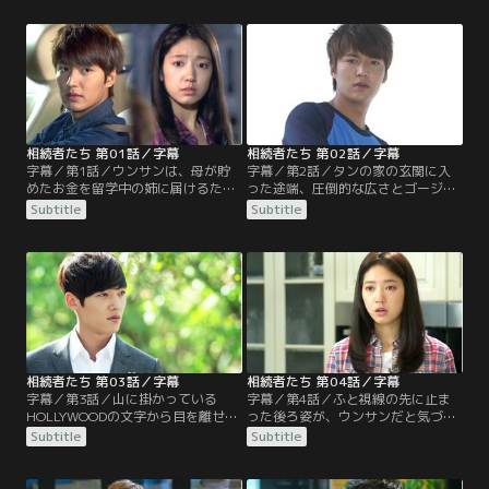
相続者たち 第01話／字幕
相続者たち 第02話／字幕
字幕／第1話／ウンサンは、母が貯
字幕／第2話／タンの家の玄関に入
めたお金を留学中の姉に届けるため
った途端、圧倒的な広さとゴージャ
渡米する。だが、アメリカで会った
スなインテリアに驚くウンサン。行
Subtitle
Subtitle
姉は結婚はおろか、アル中のアメリ
く当てのないウンサンは、タンの家
カ人と同居していた。姉の嘘に腹が
で一晩を過ごす。一方、学校へ行く
立ったウンサンは姉と大喧嘩した帰
準備で忙しいタンは、プールサイド
り、ある出来事に巻き込まれタンに
にいるウンサンに目を奪われる…。
出会う…。
相続者たち 第03話／字幕
相続者たち 第04話／字幕
字幕／第3話／山に掛かっている
字幕／第4話／ふと視線の先に止ま
HOLLYWOODの文字から目を離せな
った後ろ姿が、ウンサンだと気づい
いウンサンにタンは呆れる。タン
たタンは心臓が止まりそうになる。
Subtitle
Subtitle
は、急に行くところがあると言いウ
ラヘルが抱きついていることも忘れ
ンサンと一緒に綺麗な道を走ってい
ウンサンを呼び止め声を荒げるが、
く。一方、アメリカに居たチャニョ
ウンサンはそのまま空港のゲートへ