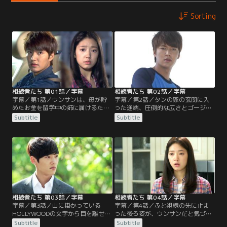
Sorting
相続者たち 第01話／字幕
相続者たち 第02話／字幕
字幕／第1話／ウンサンは、母が貯
字幕／第2話／タンの家の玄関に入
めたお金を留学中の姉に届けるため
った途端、圧倒的な広さとゴージャ
渡米する。だが、アメリカで会った
スなインテリアに驚くウンサン。行
Subtitle
Subtitle
姉は結婚はおろか、アル中のアメリ
く当てのないウンサンは、タンの家
カ人と同居していた。姉の嘘に腹が
で一晩を過ごす。一方、学校へ行く
立ったウンサンは姉と大喧嘩した帰
準備で忙しいタンは、プールサイド
り、ある出来事に巻き込まれタンに
にいるウンサンに目を奪われる…。
出会う…。
相続者たち 第03話／字幕
相続者たち 第04話／字幕
字幕／第3話／山に掛かっている
字幕／第4話／ふと視線の先に止ま
HOLLYWOODの文字から目を離せな
った後ろ姿が、ウンサンだと気づい
いウンサンにタンは呆れる。タン
たタンは心臓が止まりそうになる。
Subtitle
Subtitle