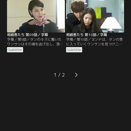
ルは、急に家族写真を撮ろうと母親
ラヘルはタンがウンサンへ言った言
から言われヨンドの元へと向かう。
葉を聞いてしまう…。
一方、キム・ウォンは自分を明るく
迎えるタンに冷たくあたる…。
相続者たち 第09話／字幕
相続者たち 第10話／字幕
字幕／第9話／タンのキスに驚いた
字幕／第10話／ヨンドは、タンの家
ウンサンはその場を逃げ出し、落と
に入っていくウンサンを見つけ二人
してしまったウンサンの携帯電話を
の関係について聞き、タンはウンサ
Subtitle
Subtitle
タンが拾う。ヨンドは、ウンサンの
ンと付き合っていると話してしま
電話にタンが出たことに疑問を感
う。ウンサンは、何故そんなウソを
じ、屋上から降りてきたウンサンに
ついたのかと怒るが、タンはウンサ
問いただすが冷たく無視されてしま
ンに本当に付き合おうと言う。一
う。一方、お互いに出くわしたタン
方、ラヘルはジスクとエストにタン
1
とヨンドは殴り合いのケンカを始め
との婚約解消を言い放つ…。
てしまう…。