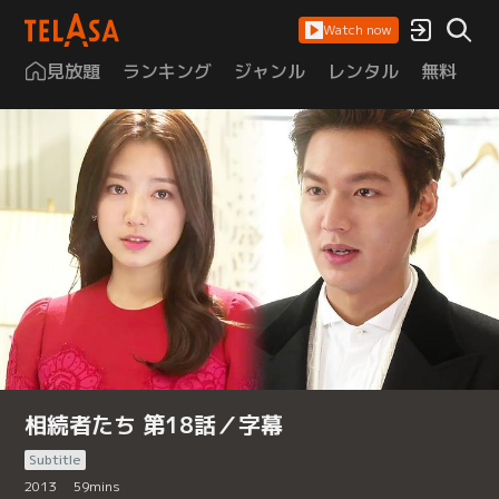
Watch now
見放題
ランキング
ジャンル
レンタル
無料
は
相続者たち 第18話／字幕
Subtitle
2013
59
mins