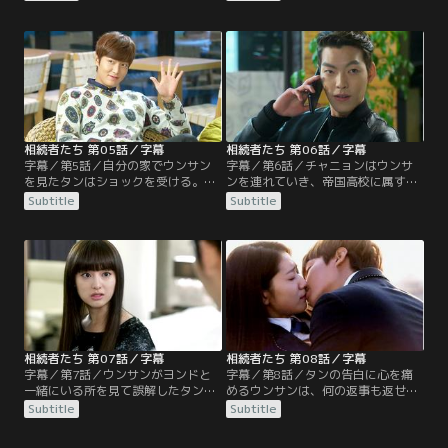
は、急に行くところがあると言いウ
ラヘルが抱きついていることも忘れ
ンサンと一緒に綺麗な道を走ってい
ウンサンを呼び止め声を荒げるが、
く。一方、アメリカに居たチャニョ
ウンサンはそのまま空港のゲートへ
ンはウンサンに会い、恋人のように
入ってしまう。一方、独り残された
幸せそうに過ごすのだが…。
タンは寂しげな様子を見せる…。
相続者たち 第05話／字幕
相続者たち 第06話／字幕
字幕／第5話／自分の家でウンサン
字幕／第6話／チャニョンはウンサ
を見たタンはショックを受ける。一
ンを連れていき、帝国高校に属する
方、授業を終えて出てきたウンサン
階級について説明する。ラヘルは、
Subtitle
Subtitle
は、絵のように立っているタンを見
ウンサンを気にするタンのせいでイ
てびっくりする。一方、ラヘルはタ
ライラし、ウンサンの転校に関係し
ンが連絡もなく韓国に戻ってきたと
ているのかと問い詰める。一方、タ
いう事実に怒り心頭。そんな中、ウ
ンとヨンドは誰もいない教室でお互
ンサンはキム会長の助けで帝国高校
いを睨んでいた…。
に転校することになるが…。
相続者たち 第07話／字幕
相続者たち 第08話／字幕
字幕／第7話／ウンサンがヨンドと
字幕／第8話／タンの告白に心を痛
一緒にいる所を見て誤解したタン
めるウンサンは、何の返事も返せず
は、会っていた理由について問いた
にいた。ヨンドを殴ったタンは、父
Subtitle
Subtitle
だす。そんな二人を見て、ウンサン
親から注意を受ける。一方、ウンサ
は二人の関係を不思議に思う。ラヘ
ンは帝国高校放送部のPDに合格し、