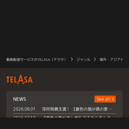
動画配信サービスのTELASA（テラサ）
ジャンル
海外・アジアドラ
NEWS
See all
2026.08.01
浮所飛貴主演！ 【夏色の風が僕の家にやってきた】 本日よりテラサで独占配信スタート！
2026.07.18
『夏色の雲が恋と嵐をまきおこす』スペシャルメイキング 【Part1】2026年７月18日（土）23時30分～配信スタート！話題のシーンの裏側を大公開！豪華キャスト大集合！ 『武宮家 真夏の家族会議』開催！
2026.07.15
救命医・遥（今田）の《心揺さぶる過去》や、 麻酔科医・権野（船越英一郎）の《謎多きプライベート》など… 《知られざるエピソード》を独占配信！