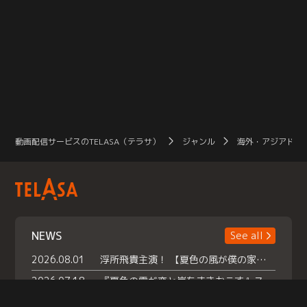
動画配信サービスのTELASA（テラサ）
ジャンル
海外・アジアドラ
NEWS
See all
2026.08.01
浮所飛貴主演！ 【夏色の風が僕の家にやってきた】 本日よりテラサで独占配信スタート！
2026.07.18
『夏色の雲が恋と嵐をまきおこす』スペシャルメイキング 【Part1】2026年７月18日（土）23時30分～配信スタート！話題のシーンの裏側を大公開！豪華キャスト大集合！ 『武宮家 真夏の家族会議』開催！
2026.07.15
救命医・遥（今田）の《心揺さぶる過去》や、 麻酔科医・権野（船越英一郎）の《謎多きプライベート》など… 《知られざるエピソード》を独占配信！