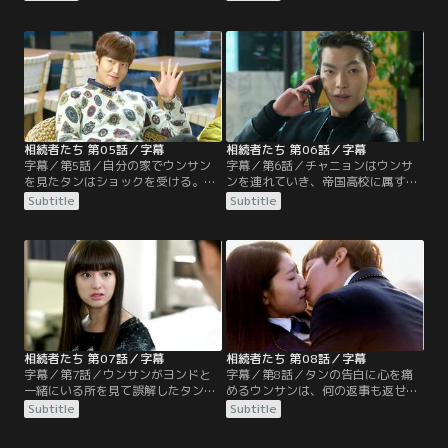
は、急に行くところがあると言いウ
ラヘルが抱きついていることも忘れ
ンサンと一緒に綺麗な道を走ってい
ウンサンを呼び止め声を荒げるが、
く。一方、アメリカに居たチャニョ
ウンサンはそのまま空港のゲートへ
ンはウンサンに会い、恋人のように
入ってしまう。一方、独り残された
幸せそうに過ごすのだが…。
タンは寂しげな様子を見せる…。
相続者たち 第05話／字幕
相続者たち 第06話／字幕
字幕／第5話／自分の家でウンサン
字幕／第6話／チャニョンはウンサ
を見たタンはショックを受ける。一
ンを連れていき、帝国高校に属する
方、授業を終えて出てきたウンサン
階級について説明する。ラヘルは、
Subtitle
Subtitle
は、絵のように立っているタンを見
ウンサンを気にするタンのせいでイ
てびっくりする。一方、ラヘルはタ
ライラし、ウンサンの転校に関係し
ンが連絡もなく韓国に戻ってきたと
ているのかと問い詰める。一方、タ
いう事実に怒り心頭。そんな中、ウ
ンとヨンドは誰もいない教室でお互
ンサンはキム会長の助けで帝国高校
いを睨んでいた…。
に転校することになるが…。
相続者たち 第07話／字幕
相続者たち 第08話／字幕
字幕／第7話／ウンサンがヨンドと
字幕／第8話／タンの告白に心を痛
一緒にいる所を見て誤解したタン
めるウンサンは、何の返事も返せず
は、会っていた理由について問いた
にいた。ヨンドを殴ったタンは、父
Subtitle
Subtitle
だす。そんな二人を見て、ウンサン
親から注意を受ける。一方、ウンサ
は二人の関係を不思議に思う。ラヘ
ンは帝国高校放送部のPDに合格し、