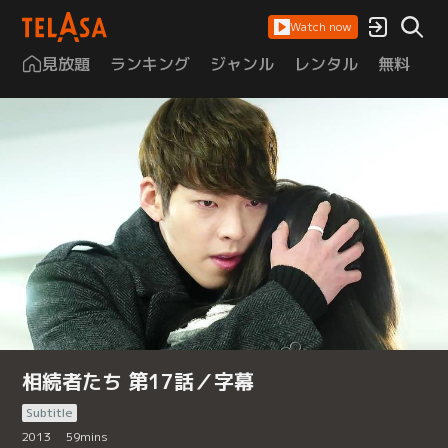
Watch now
見放題
ランキング
ジャンル
レンタル
無料
は
相続者たち 第17話／字幕
Subtitle
2013
59
mins