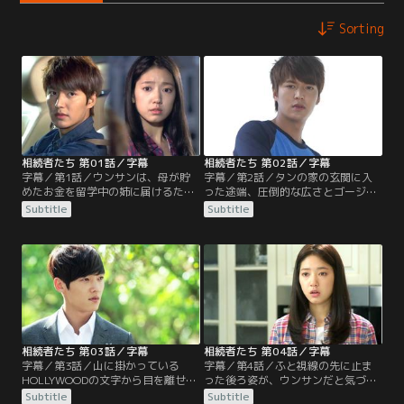
Sorting
相続者たち 第01話／字幕
相続者たち 第02話／字幕
字幕／第1話／ウンサンは、母が貯
字幕／第2話／タンの家の玄関に入
めたお金を留学中の姉に届けるため
った途端、圧倒的な広さとゴージャ
渡米する。だが、アメリカで会った
スなインテリアに驚くウンサン。行
Subtitle
Subtitle
姉は結婚はおろか、アル中のアメリ
く当てのないウンサンは、タンの家
カ人と同居していた。姉の嘘に腹が
で一晩を過ごす。一方、学校へ行く
立ったウンサンは姉と大喧嘩した帰
準備で忙しいタンは、プールサイド
り、ある出来事に巻き込まれタンに
にいるウンサンに目を奪われる…。
出会う…。
相続者たち 第03話／字幕
相続者たち 第04話／字幕
字幕／第3話／山に掛かっている
字幕／第4話／ふと視線の先に止ま
HOLLYWOODの文字から目を離せな
った後ろ姿が、ウンサンだと気づい
いウンサンにタンは呆れる。タン
たタンは心臓が止まりそうになる。
Subtitle
Subtitle