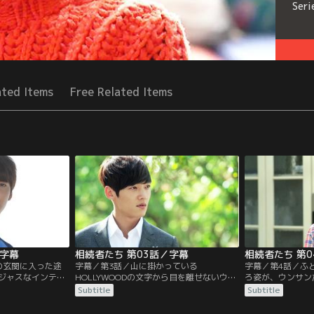
Seri
ated Items
Free Related Items
／字幕
相続者たち 第03話／字幕
相続者たち 第
の玄関に入った途
字幕／第3話／山に掛かっている
字幕／第4話／ふ
ジャスなインテリ
HOLLYWOODの文字から目を離せないウン
ろ姿が、ウンサン
当てのないウンサ
サンにタンは呆れる。タンは、急に行くと
が止まりそうにな
Subtitle
Subtitle
過ごす。一方、学
ころがあると言いウンサンと一緒に綺麗な
いることも忘れウ
ンは、プールサイ
道を走っていく。一方、アメリカに居たチ
げるが、ウンサン