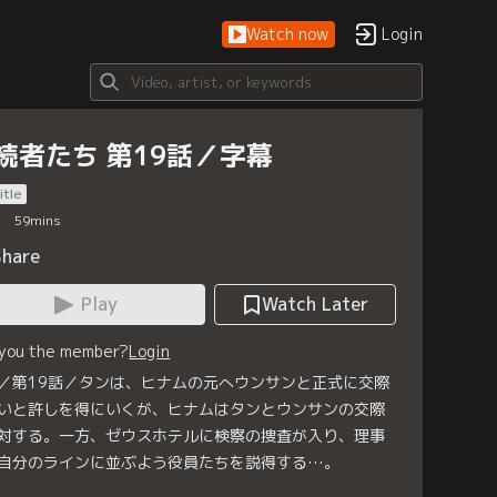
Watch now
Login
続者たち 第19話／字幕
itle
59
mins
Share
Play
Watch Later
 you the member?
Login
／第19話／タンは、ヒナムの元へウンサンと正式に交際
いと許しを得にいくが、ヒナムはタンとウンサンの交際
対する。一方、ゼウスホテルに検察の捜査が入り、理事
自分のラインに並ぶよう役員たちを説得する…。