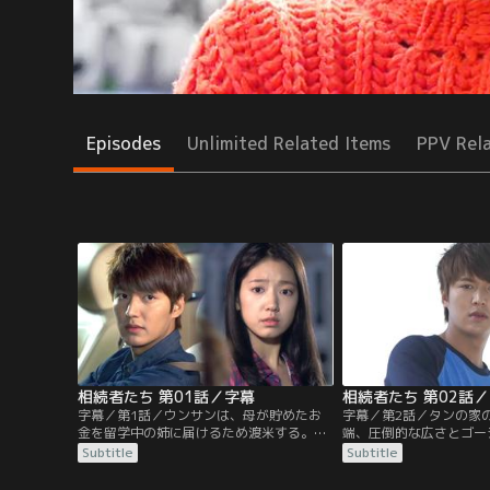
Episodes
Unlimited Related Items
PPV Rel
相続者たち 第01話／字幕
相続者たち 第02話
字幕／第1話／ウンサンは、母が貯めたお
字幕／第2話／タンの家
金を留学中の姉に届けるため渡米する。だ
端、圧倒的な広さとゴー
が、アメリカで会った姉は結婚はおろか、
アに驚くウンサン。行く
Subtitle
Subtitle
アル中のアメリカ人と同居していた。姉の
ンは、タンの家で一晩を
嘘に腹が立ったウンサンは姉と大喧嘩した
校へ行く準備で忙しいタ