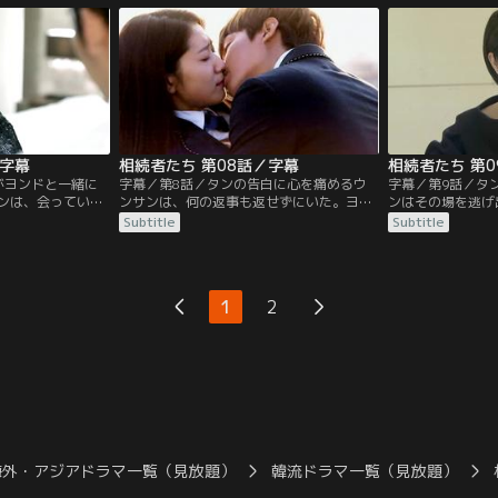
奪われる…。
ャニョンはウンサンに会い、恋人のように
へ入ってしまう。
幸せそうに過ごすのだが…。
は寂しげな様子を
／字幕
相続者たち 第08話／字幕
相続者たち 第
がヨンドと一緒に
字幕／第8話／タンの告白に心を痛めるウ
字幕／第9話／タ
ンは、会っていた
ンサンは、何の返事も返せずにいた。ヨン
ンはその場を逃げ
。そんな二人を見
ドを殴ったタンは、父親から注意を受け
ウンサンの携帯電
Subtitle
Subtitle
係を不思議に思
る。一方、ウンサンは帝国高校放送部のPD
は、ウンサンの電
写真を撮ろうと母
に合格し、ラヘルはタンがウンサンへ言っ
問を感じ、屋上か
へと向かう。一
た言葉を聞いてしまう…。
問いただすが冷た
を明るく迎えるタ
方、お互いに出く
1
2
り合いのケンカを
海外・アジアドラマ一覧（見放題）
韓流ドラマ一覧（見放題）