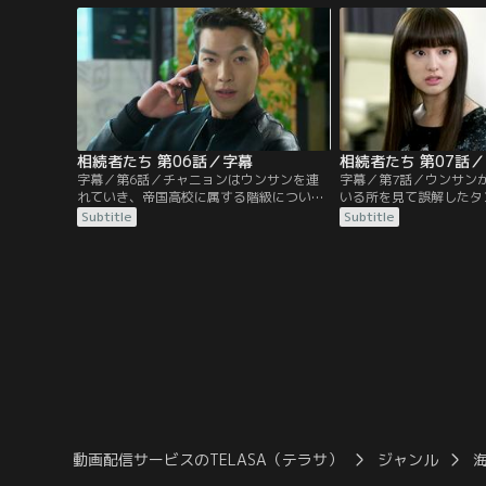
帰り、ある出来事に巻き込まれタンに出会
ドにいるウンサンに目を
う…。
相続者たち 第06話／字幕
相続者たち 第07話
字幕／第6話／チャニョンはウンサンを連
字幕／第7話／ウンサン
れていき、帝国高校に属する階級について
いる所を見て誤解したタ
説明する。ラヘルは、ウンサンを気にする
理由について問いただす
Subtitle
Subtitle
タンのせいでイライラし、ウンサンの転校
て、ウンサンは二人の関
に関係しているのかと問い詰める。一方、
う。ラヘルは、急に家族
タンとヨンドは誰もいない教室でお互いを
親から言われヨンドの元
睨んでいた…。
方、キム・ウォンは自分
ンに冷たくあたる…。
動画配信サービスのTELASA（テラサ）
ジャンル