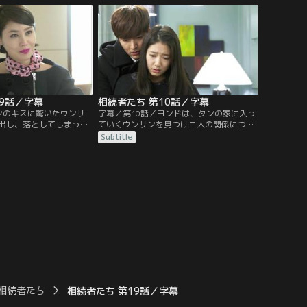
一方、独り残されたタン
という事実に怒り心頭。そんな中、ウンサ
見せる…。
ンはキム会長の助けで帝国高校に転校する
ことになるが…。
09話／字幕
相続者たち 第10話／字幕
ンのキスに驚いたウンサ
字幕／第10話／ヨンドは、タンの家に入っ
出し、落としてしまった
ていくウンサンを見つけ二人の関係につい
話をタンが拾う。ヨンド
て聞き、タンはウンサンと付き合っている
Subtitle
話にタンが出たことに疑
と話してしまう。ウンサンは、何故そんな
ら降りてきたウンサンに
ウソをついたのかと怒るが、タンはウンサ
く無視されてしまう。一
ンに本当に付き合おうと言う。一方、ラヘ
わしたタンとヨンドは殴
ルはジスクとエストにタンとの婚約解消を
始めてしまう…。
言い放つ…。
相続者たち
相続者たち 第19話／字幕