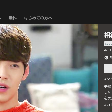
ル
無料
はじめての方へ
相
Subt
2013
Are
字幕
した
を反
長は