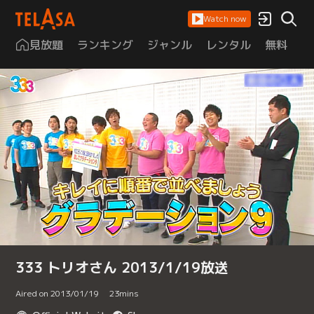
Watch now
見放題
ランキング
ジャンル
レンタル
無料
は
333 トリオさん 2013/1/19放送
Aired on 2013/01/19
23
mins