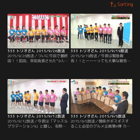
Sorting
333 トリオさん 2015/9/26放送
333 トリオさん 2015/9/19放送
2015/9/26放送／ついに今回で最終
2015/9/19放送／今夜は緊急報
回！！前回、突如発表された“9人の
告！！とーーーっても大事な報告な
番組からの卒業”。この土曜深夜枠
ので是非ご覧下さい！
をニューカマーの育成枠とすると、
5年間で成長したメンバー達は、も
う旅立ちの時…。ということで、前
回から急遽行われた『333卒業
式』。5年間の軌跡を振り返ったと
ころで、今回の式次第は“9人への送
辞”や“各メンバーからの答辞”。
333 トリオさん 2015/9/12放送
333 トリオさん 2015/9/5放送
2015/9/12放送／今夜は「マッスル
2015/9/5放送／関係がギスギスす
グラデーション9」と題し、名物企
ること必至のグルメ企画第4弾 カブ
画“グラデーション9”を新たな競技
ったら テンション下がるラーメンパ
で実施！！9人の中で1番の筋肉キャ
ーティー！！これまでは鍋やパスタ