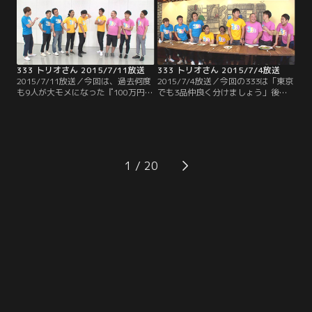
て是非！
アノ人物が！！容赦ないダメ出しで
芸人引退の危機？
333 トリオさん 2015/7/11放送
333 トリオさん 2015/7/4放送
2015/7/11放送／今回は、過去何度
2015/7/4放送／今回の333は「東京
も9人が大モメになった『100万円ヒ
でも3品仲良く分けましょう」後半
リヒリゲーム』が久々に登場！！し
戦 出された3品の料理に対し、トリ
かも以前とはちょっと違ったバージ
オでそれぞれ違う品をチョイスでき
ョンでお送りします！！賞金ゲット
たら料理にありつけるというこの企
をかけ、9人はお題に対する答えを
画 それぞれの性格を考慮してチョイ
一致させる事が出来るのか！？そし
スしなければならないためチームワ
てなぜか最後はトンデモナイ恥ずか
ークが重要になってくるのだが…。
1
しい秘蔵映像が！