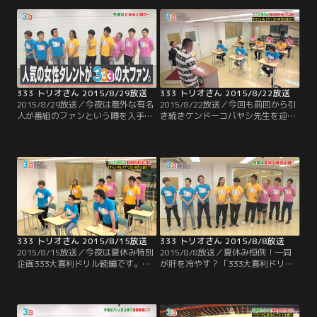
ラ・太田がリーダーとなり、いくつ
で行ってきたこの企画 今回のテーマ
かの種目にチャレンジ！！最近イイ
はラーメン！！過去の経験を生かし
所ナシの太田だが、ちゃんとリーダ
てスープさえ買えば 不味くはならな
ーとして機能するのか？そして、9
そうと安心するメンバーだったのだ
人は見事賞金ゲット出来るのか！？
が…。
333 トリオさん 2015/8/29放送
333 トリオさん 2015/8/22放送
2015/8/29放送／今夜は意外な有名
2015/8/22放送／今回も前回から引
人が番組のファンという噂を入手
き続きケンドーコバヤシ先生を迎え
し、緊急企画！ご本人に真相を直撃
て、夏休み特別企画 333大喜利ドリ
するのだが…そこから恐ろしいウラ
ル！3問目までを終えたところで、
企画に発展していきます！
ジューシーズは3人とも良い回答に
選ばれるなど順調な中、酷い回答を
出し3連続でワースト回答に選ばれ
た尾形。そして、良い回答にも悪い
回答にも全く名前が挙がっていない
のが おたけ。いよいよ終盤戦！！
333 トリオさん 2015/8/15放送
333 トリオさん 2015/8/8放送
2015/8/15放送／今夜は夏休み特別
2015/8/8放送／夏休み恒例！一同
企画333大喜利ドリル続編です。ケ
が肝を冷やす？「333大喜利ドリ
ンコバ先生の意外な？熱血指導に誉
ル」が開幕。9人がガチで考えた大
められて嬉しい生徒もいれば…芸人
喜利の答えから先輩芸人が選んだオ
引退を勧告される悲惨な生徒も！毎
モシロ回答とダメ回答の両方を発
年反響を呼ぶこの企画、夜更かしし
表。気になる先輩芸人にはまさかの