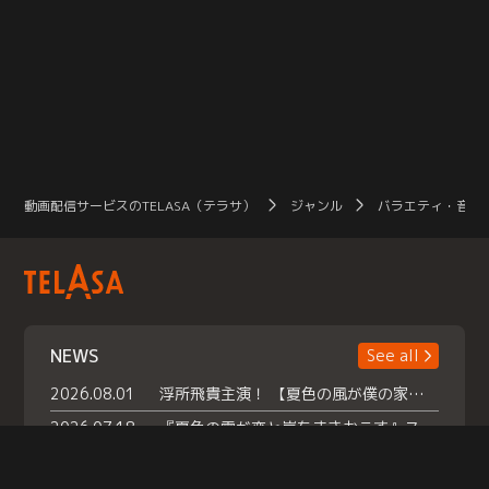
動画配信サービスのTELASA（テラサ）
ジャンル
バラエティ・音楽
NEWS
See all
2026.08.01
浮所飛貴主演！ 【夏色の風が僕の家にやってきた】 本日よりテラサで独占配信スタート！
2026.07.18
『夏色の雲が恋と嵐をまきおこす』スペシャルメイキング 【Part1】2026年７月18日（土）23時30分～配信スタート！話題のシーンの裏側を大公開！豪華キャスト大集合！ 『武宮家 真夏の家族会議』開催！
2026.07.15
救命医・遥（今田）の《心揺さぶる過去》や、 麻酔科医・権野（船越英一郎）の《謎多きプライベート》など… 《知られざるエピソード》を独占配信！