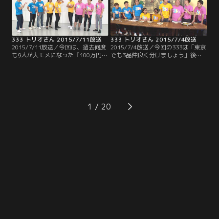
芸人引退の危機？
333 トリオさん 2015/7/11放送
333 トリオさん 2015/7/4放送
2015/7/11放送／今回は、過去何度
2015/7/4放送／今回の333は「東京
も9人が大モメになった『100万円ヒ
でも3品仲良く分けましょう」後半
リヒリゲーム』が久々に登場！！し
戦 出された3品の料理に対し、トリ
かも以前とはちょっと違ったバージ
オでそれぞれ違う品をチョイスでき
ョンでお送りします！！賞金ゲット
たら料理にありつけるというこの企
をかけ、9人はお題に対する答えを
画 それぞれの性格を考慮してチョイ
一致させる事が出来るのか！？そし
スしなければならないためチームワ
てなぜか最後はトンデモナイ恥ずか
ークが重要になってくるのだが…。
1
しい秘蔵映像が！