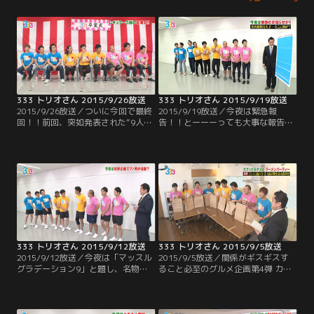
333 トリオさん 2015/9/26放送
333 トリオさん 2015/9/19放送
2015/9/26放送／ついに今回で最終
2015/9/19放送／今夜は緊急報
回！！前回、突如発表された“9人の
告！！とーーーっても大事な報告な
番組からの卒業”。この土曜深夜枠
ので是非ご覧下さい！
をニューカマーの育成枠とすると、
5年間で成長したメンバー達は、も
う旅立ちの時…。ということで、前
回から急遽行われた『333卒業
式』。5年間の軌跡を振り返ったと
ころで、今回の式次第は“9人への送
辞”や“各メンバーからの答辞”。
333 トリオさん 2015/9/12放送
333 トリオさん 2015/9/5放送
2015/9/12放送／今夜は「マッスル
2015/9/5放送／関係がギスギスす
グラデーション9」と題し、名物企
ること必至のグルメ企画第4弾 カブ
画“グラデーション9”を新たな競技
ったら テンション下がるラーメンパ
で実施！！9人の中で1番の筋肉キャ
ーティー！！これまでは鍋やパスタ
ラ・太田がリーダーとなり、いくつ
で行ってきたこの企画 今回のテーマ
かの種目にチャレンジ！！最近イイ
はラーメン！！過去の経験を生かし