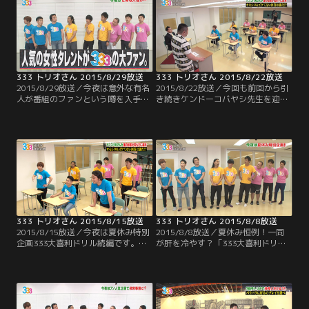
所ナシの太田だが、ちゃんとリーダ
てスープさえ買えば 不味くはならな
ーとして機能するのか？そして、9
そうと安心するメンバーだったのだ
人は見事賞金ゲット出来るのか！？
が…。
333 トリオさん 2015/8/29放送
333 トリオさん 2015/8/22放送
2015/8/29放送／今夜は意外な有名
2015/8/22放送／今回も前回から引
人が番組のファンという噂を入手
き続きケンドーコバヤシ先生を迎え
し、緊急企画！ご本人に真相を直撃
て、夏休み特別企画 333大喜利ドリ
するのだが…そこから恐ろしいウラ
ル！3問目までを終えたところで、
企画に発展していきます！
ジューシーズは3人とも良い回答に
選ばれるなど順調な中、酷い回答を
出し3連続でワースト回答に選ばれ
た尾形。そして、良い回答にも悪い
回答にも全く名前が挙がっていない
のが おたけ。いよいよ終盤戦！！
333 トリオさん 2015/8/15放送
333 トリオさん 2015/8/8放送
2015/8/15放送／今夜は夏休み特別
2015/8/8放送／夏休み恒例！一同
企画333大喜利ドリル続編です。ケ
が肝を冷やす？「333大喜利ドリ
ンコバ先生の意外な？熱血指導に誉
ル」が開幕。9人がガチで考えた大
められて嬉しい生徒もいれば…芸人
喜利の答えから先輩芸人が選んだオ
引退を勧告される悲惨な生徒も！毎
モシロ回答とダメ回答の両方を発
年反響を呼ぶこの企画、夜更かしし
表。気になる先輩芸人にはまさかの
て是非！
アノ人物が！！容赦ないダメ出しで