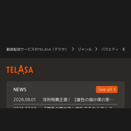
動画配信サービスのTELASA（テラサ）
ジャンル
バラエティ・音楽
NEWS
See all
2026.08.01
浮所飛貴主演！ 【夏色の風が僕の家にやってきた】 本日よりテラサで独占配信スタート！
2026.07.18
『夏色の雲が恋と嵐をまきおこす』スペシャルメイキング 【Part1】2026年７月18日（土）23時30分～配信スタート！話題のシーンの裏側を大公開！豪華キャスト大集合！ 『武宮家 真夏の家族会議』開催！
2026.07.15
救命医・遥（今田）の《心揺さぶる過去》や、 麻酔科医・権野（船越英一郎）の《謎多きプライベート》など… 《知られざるエピソード》を独占配信！