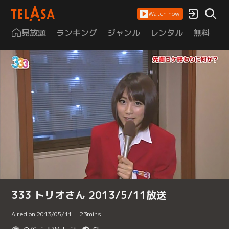
Watch now
見放題
ランキング
ジャンル
レンタル
無料
は
333 トリオさん 2013/5/11放送
Aired on 2013/05/11
23
mins