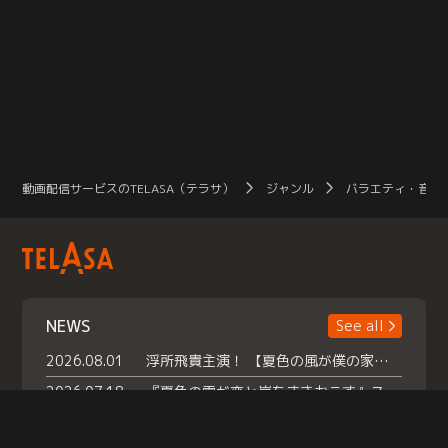
動画配信サービスのTELASA（テラサ）
ジャンル
バラエティ・音楽
NEWS
See all
2026.08.01
浮所飛貴主演！ 【夏色の風が僕の家にやってきた】 本日よりテラサで独占配信スタート！
2026.07.18
『夏色の雲が恋と嵐をまきおこす』スペシャルメイキング 【Part1】2026年７月18日（土）23時30分～配信スタート！話題のシーンの裏側を大公開！豪華キャスト大集合！ 『武宮家 真夏の家族会議』開催！
2026.07.15
救命医・遥（今田）の《心揺さぶる過去》や、 麻酔科医・権野（船越英一郎）の《謎多きプライベート》など… 《知られざるエピソード》を独占配信！