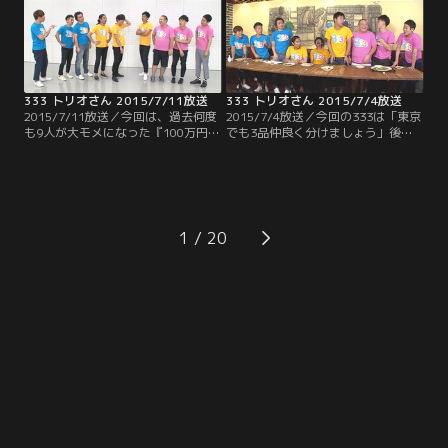
て是非！
アノ人物が！！容赦ないダメ出しで
芸人引退の危機？
333 トリオさん 2015/7/11放送
333 トリオさん 2015/7/4放送
2015/7/11放送／今回は、過去何度
2015/7/4放送／今回の333は「東京
も9人が大モメになった『100万円ヒ
でも3品仲良く分けましょう」後半
リヒリゲーム』が久々に登場！！し
戦 出された3品の料理に対し、トリ
かも以前とはちょっと違ったバージ
オでそれぞれ違う品をチョイスでき
ョンでお送りします！！賞金ゲット
たら料理にありつけるというこの企
をかけ、9人はお題に対する答えを
画 それぞれの性格を考慮してチョイ
一致させる事が出来るのか！？そし
スしなければならないためチームワ
てなぜか最後はトンデモナイ恥ずか
ークが重要になってくるのだが…。
1
しい秘蔵映像が！