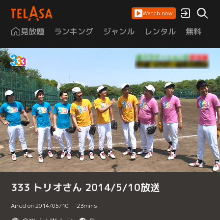
Watch now
見放題
ランキング
ジャンル
レンタル
無料
は
333 トリオさん 2014/5/10放送
Aired on 2014/05/10
23
mins