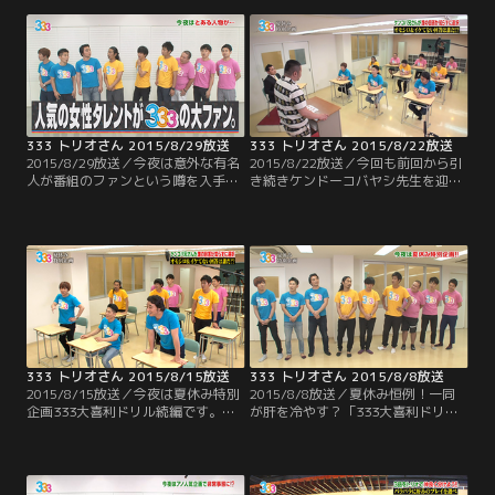
ラ・太田がリーダーとなり、いくつ
で行ってきたこの企画 今回のテーマ
かの種目にチャレンジ！！最近イイ
はラーメン！！過去の経験を生かし
所ナシの太田だが、ちゃんとリーダ
てスープさえ買えば 不味くはならな
ーとして機能するのか？そして、9
そうと安心するメンバーだったのだ
人は見事賞金ゲット出来るのか！？
が…。
333 トリオさん 2015/8/29放送
333 トリオさん 2015/8/22放送
2015/8/29放送／今夜は意外な有名
2015/8/22放送／今回も前回から引
人が番組のファンという噂を入手
き続きケンドーコバヤシ先生を迎え
し、緊急企画！ご本人に真相を直撃
て、夏休み特別企画 333大喜利ドリ
するのだが…そこから恐ろしいウラ
ル！3問目までを終えたところで、
企画に発展していきます！
ジューシーズは3人とも良い回答に
選ばれるなど順調な中、酷い回答を
出し3連続でワースト回答に選ばれ
た尾形。そして、良い回答にも悪い
回答にも全く名前が挙がっていない
のが おたけ。いよいよ終盤戦！！
333 トリオさん 2015/8/15放送
333 トリオさん 2015/8/8放送
2015/8/15放送／今夜は夏休み特別
2015/8/8放送／夏休み恒例！一同
企画333大喜利ドリル続編です。ケ
が肝を冷やす？「333大喜利ドリ
ンコバ先生の意外な？熱血指導に誉
ル」が開幕。9人がガチで考えた大
められて嬉しい生徒もいれば…芸人
喜利の答えから先輩芸人が選んだオ
引退を勧告される悲惨な生徒も！毎
モシロ回答とダメ回答の両方を発
年反響を呼ぶこの企画、夜更かしし
表。気になる先輩芸人にはまさかの