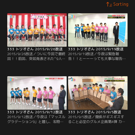
Sorting
333 トリオさん 2015/9/26放送
333 トリオさん 2015/9/19放送
2015/9/26放送／ついに今回で最終
2015/9/19放送／今夜は緊急報
回！！前回、突如発表された“9人の
告！！とーーーっても大事な報告な
番組からの卒業”。この土曜深夜枠
ので是非ご覧下さい！
をニューカマーの育成枠とすると、
5年間で成長したメンバー達は、も
う旅立ちの時…。ということで、前
回から急遽行われた『333卒業
式』。5年間の軌跡を振り返ったと
ころで、今回の式次第は“9人への送
辞”や“各メンバーからの答辞”。
333 トリオさん 2015/9/12放送
333 トリオさん 2015/9/5放送
2015/9/12放送／今夜は「マッスル
2015/9/5放送／関係がギスギスす
グラデーション9」と題し、名物企
ること必至のグルメ企画第4弾 カブ
画“グラデーション9”を新たな競技
ったら テンション下がるラーメンパ
で実施！！9人の中で1番の筋肉キャ
ーティー！！これまでは鍋やパスタ