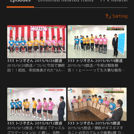
Sorting
333 トリオさん 2015/9/26放送
333 トリオさん 2015/9/19放送
2015/9/26放送／ついに今回で最終
2015/9/19放送／今夜は緊急報
回！！前回、突如発表された“9人の
告！！とーーーっても大事な報告な
番組からの卒業”。この土曜深夜枠
ので是非ご覧下さい！
をニューカマーの育成枠とすると、
5年間で成長したメンバー達は、も
う旅立ちの時…。ということで、前
回から急遽行われた『333卒業
式』。5年間の軌跡を振り返ったと
ころで、今回の式次第は“9人への送
辞”や“各メンバーからの答辞”。
333 トリオさん 2015/9/12放送
333 トリオさん 2015/9/5放送
2015/9/12放送／今夜は「マッスル
2015/9/5放送／関係がギスギスす
グラデーション9」と題し、名物企
ること必至のグルメ企画第4弾 カブ