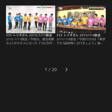
引退を勧告される悲惨な生徒も！毎
モシロ回答とダメ回答の両方を発
年反響を呼ぶこの企画、夜更かしし
表。気になる先輩芸人にはまさかの
て是非！
アノ人物が！！容赦ないダメ出しで
芸人引退の危機？
333 トリオさん 2015/7/11放送
333 トリオさん 2015/7/4放送
2015/7/11放送／今回は、過去何度
2015/7/4放送／今回の333は「東京
も9人が大モメになった『100万円ヒ
でも3品仲良く分けましょう」後半
リヒリゲーム』が久々に登場！！し
戦 出された3品の料理に対し、トリ
かも以前とはちょっと違ったバージ
オでそれぞれ違う品をチョイスでき
ョンでお送りします！！賞金ゲット
たら料理にありつけるというこの企
をかけ、9人はお題に対する答えを
画 それぞれの性格を考慮してチョイ
一致させる事が出来るのか！？そし
スしなければならないためチームワ
てなぜか最後はトンデモナイ恥ずか
ークが重要になってくるのだが…。
1
しい秘蔵映像が！