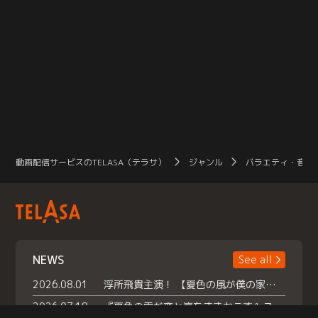
動画配信サービスのTELASA（テラサ）
ジャンル
バラエティ・音楽
NEWS
See all
2026.08.01
浮所飛貴主演！ 【夏色の風が僕の家にやってきた】 本日よりテラサで独占配信スタート！
2026.07.18
『夏色の雲が恋と嵐をまきおこす』スペシャルメイキング 【Part1】2026年７月18日（土）23時30分～配信スタート！話題のシーンの裏側を大公開！豪華キャスト大集合！ 『武宮家 真夏の家族会議』開催！