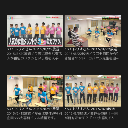
画“グラデーション9”を新たな競技
ったら テンション下がるラーメンパ
で実施！！9人の中で1番の筋肉キャ
ーティー！！これまでは鍋やパスタ
ラ・太田がリーダーとなり、いくつ
で行ってきたこの企画 今回のテーマ
かの種目にチャレンジ！！最近イイ
はラーメン！！過去の経験を生かし
所ナシの太田だが、ちゃんとリーダ
てスープさえ買えば 不味くはならな
ーとして機能するのか？そして、9
そうと安心するメンバーだったのだ
人は見事賞金ゲット出来るのか！？
が…。
333 トリオさん 2015/8/29放送
333 トリオさん 2015/8/22放送
2015/8/29放送／今夜は意外な有名
2015/8/22放送／今回も前回から引
人が番組のファンという噂を入手
き続きケンドーコバヤシ先生を迎え
し、緊急企画！ご本人に真相を直撃
て、夏休み特別企画 333大喜利ドリ
するのだが…そこから恐ろしいウラ
ル！3問目までを終えたところで、
企画に発展していきます！
ジューシーズは3人とも良い回答に
選ばれるなど順調な中、酷い回答を
出し3連続でワースト回答に選ばれ
た尾形。そして、良い回答にも悪い
回答にも全く名前が挙がっていない
のが おたけ。いよいよ終盤戦！！
333 トリオさん 2015/8/15放送
333 トリオさん 2015/8/8放送
2015/8/15放送／今夜は夏休み特別
2015/8/8放送／夏休み恒例！一同
企画333大喜利ドリル続編です。ケ
が肝を冷やす？「333大喜利ドリ
ンコバ先生の意外な？熱血指導に誉
ル」が開幕。9人がガチで考えた大
められて嬉しい生徒もいれば…芸人
喜利の答えから先輩芸人が選んだオ