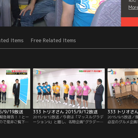
Mor
Seri
ated Items
Free Related Items
5/9/19放送
333 トリオさん 2015/9/12放送
333 トリオさん
夜は緊急報告！！とー
2015/9/12放送／今夜は「マッスルグラデ
2015/9/5放
ので是非ご覧下さ
ーション9」と題し、名物企画“グラデーシ
必至のグルメ企画第
ョン9”を新たな競技で実施！！9人の中で1
ョン下がるラーメ
番の筋肉キャラ・太田がリーダーとなり、
では鍋やパスタで
いくつかの種目にチャレンジ！！最近イイ
のテーマはラーメ