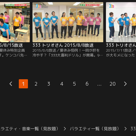
所ナシの太田だが、ちゃんとリーダーとし
してスープさえ買
て機能するのか？そして、9人は見事賞金
と安心するメンバ
ゲット出来るのか！？
5/8/15放送
333 トリオさん 2015/8/8放送
333 トリオさん
夜は夏休み特別企画
2015/8/8放送／夏休み恒例！一同が肝を
2015/7/11放
です。ケンコバ先生
冷やす？「333大喜利ドリル」が開幕。9人
が大モメになった
められて嬉しい生
がガチで考えた大喜利の答えから先輩芸人
ム』が久々に登場
勧告される悲惨な
が選んだオモシロ回答とダメ回答の両方を
っと違ったバージ
この企画、夜更か
発表。気になる先輩芸人にはまさかのアノ
賞金ゲットをかけ
人物が！！容赦ないダメ出しで芸人引退の
えを一致させる事
危機？
なぜか最後はトン
...
1
2
3
4
5
6
20
映像が！
バラエティ・音楽一覧（見放題）
バラエティ一覧（見放題）
3