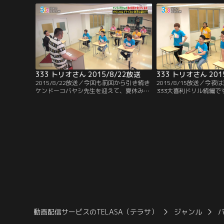
前回から急遽行われた『333卒業式』。5年
間の軌跡を振り返ったところで、今回の式
次第は“9人への送辞”や“各メンバーからの
答辞”。
333 トリオさん 2015/8/22放送
333 トリオさん 201
2015/8/22放送／今回も前回から引き続き
2015/8/15放送／今
ケンドーコバヤシ先生を迎えて、夏休み特
333大喜利ドリル続編
別企画 333大喜利ドリル！3問目までを終
の意外な？熱血指導に誉
えたところで、ジューシーズは3人とも良
徒もいれば…芸人引退を
い回答に選ばれるなど順調な中、酷い回答
生徒も！毎年反響を呼ぶ
を出し3連続でワースト回答に選ばれた尾
しして是非！
形。そして、良い回答にも悪い回答にも全
く名前が挙がっていないのが おたけ。いよ
いよ終盤戦！！
動画配信サービスのTELASA（テラサ）
ジャンル