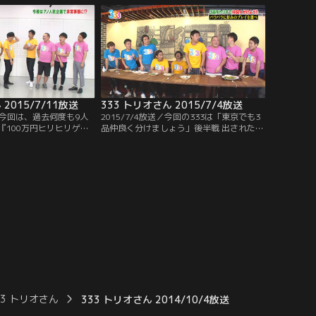
えば 不味くはならなそう
ーだったのだが…。
 2015/7/11放送
333 トリオさん 2015/7/4放送
送／今回は、過去何度も9人
2015/7/4放送／今回の333は「東京でも3
『100万円ヒリヒリゲー
品仲良く分けましょう」後半戦 出された3
！！しかも以前とはちょ
品の料理に対し、トリオでそれぞれ違う品
ョンでお送りします！！
をチョイスできたら料理にありつけるとい
、9人はお題に対する答
うこの企画 それぞれの性格を考慮してチョ
が出来るのか！？そして
イスしなければならないためチームワーク
デモナイ恥ずかしい秘蔵
が重要になってくるのだが…。
33 トリオさん
333 トリオさん 2014/10/4放送