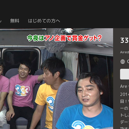
ル
無料
はじめての方へ
3
Aire
Are
20
目！
ーの
トし
デー
功さ