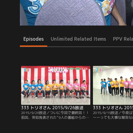
Episodes
Unlimited Related Items
PPV Rel
333 トリオさん 2015/9/26放送
333 トリオさん 201
2015/9/26放送／ついに今回で最終回！！
2015/9/19放送／今
前回、突如発表された“9人の番組からの卒
ーーっても大事な報告な
業”。この土曜深夜枠をニューカマーの育
い！
成枠とすると、5年間で成長したメンバー
達は、もう旅立ちの時…。ということで、