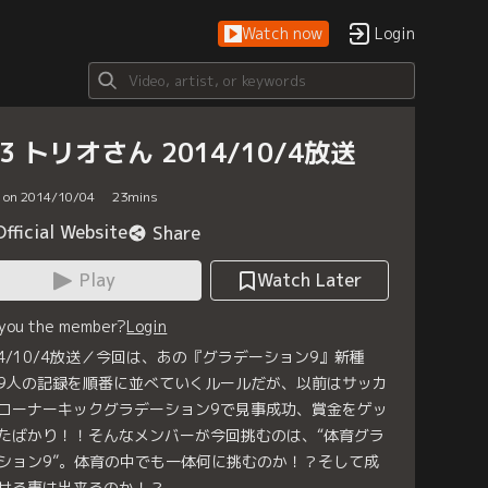
Watch now
Login
33 トリオさん 2014/10/4放送
d on 2014/10/04
23
mins
Official Website
Share
Play
Watch Later
 you the member?
Login
14/10/4放送／今回は、あの『グラデーション9』新種
9人の記録を順番に並べていくルールだが、以前はサッカ
コーナーキックグラデーション9で見事成功、賞金をゲッ
たばかり！！そんなメンバーが今回挑むのは、“体育グラ
ション9”。体育の中でも一体何に挑むのか！？そして成
せる事は出来るのか！？