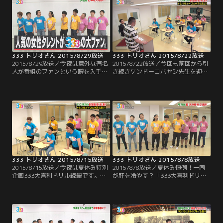
所ナシの太田だが、ちゃんとリーダ
てスープさえ買えば 不味くはならな
ーとして機能するのか？そして、9
そうと安心するメンバーだったのだ
人は見事賞金ゲット出来るのか！？
が…。
333 トリオさん 2015/8/29放送
333 トリオさん 2015/8/22放送
2015/8/29放送／今夜は意外な有名
2015/8/22放送／今回も前回から引
人が番組のファンという噂を入手
き続きケンドーコバヤシ先生を迎え
し、緊急企画！ご本人に真相を直撃
て、夏休み特別企画 333大喜利ドリ
するのだが…そこから恐ろしいウラ
ル！3問目までを終えたところで、
企画に発展していきます！
ジューシーズは3人とも良い回答に
選ばれるなど順調な中、酷い回答を
出し3連続でワースト回答に選ばれ
た尾形。そして、良い回答にも悪い
回答にも全く名前が挙がっていない
のが おたけ。いよいよ終盤戦！！
333 トリオさん 2015/8/15放送
333 トリオさん 2015/8/8放送
2015/8/15放送／今夜は夏休み特別
2015/8/8放送／夏休み恒例！一同
企画333大喜利ドリル続編です。ケ
が肝を冷やす？「333大喜利ドリ
ンコバ先生の意外な？熱血指導に誉
ル」が開幕。9人がガチで考えた大
められて嬉しい生徒もいれば…芸人
喜利の答えから先輩芸人が選んだオ
引退を勧告される悲惨な生徒も！毎
モシロ回答とダメ回答の両方を発
年反響を呼ぶこの企画、夜更かしし
表。気になる先輩芸人にはまさかの
て是非！
アノ人物が！！容赦ないダメ出しで