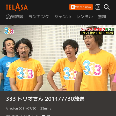
Watch now
見放題
ランキング
ジャンル
レンタル
無料
は
333 トリオさん 2011/7/30放送
Aired on 2011/07/30
23
mins