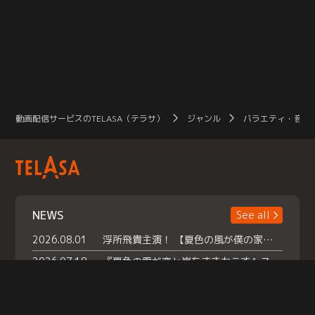
動画配信サービスのTELASA（テラサ）
ジャンル
バラエティ・音楽
NEWS
See all
2026.08.01
浮所飛貴主演！ 【夏色の風が僕の家にやってきた】 本日よりテラサで独占配信スタート！
2026.07.18
『夏色の雲が恋と嵐をまきおこす』スペシャルメイキング 【Part1】2026年７月18日（土）23時30分～配信スタート！話題のシーンの裏側を大公開！豪華キャスト大集合！ 『武宮家 真夏の家族会議』開催！
2026.07.15
救命医・遥（今田）の《心揺さぶる過去》や、 麻酔科医・権野（船越英一郎）の《謎多きプライベート》など… 《知られざるエピソード》を独占配信！