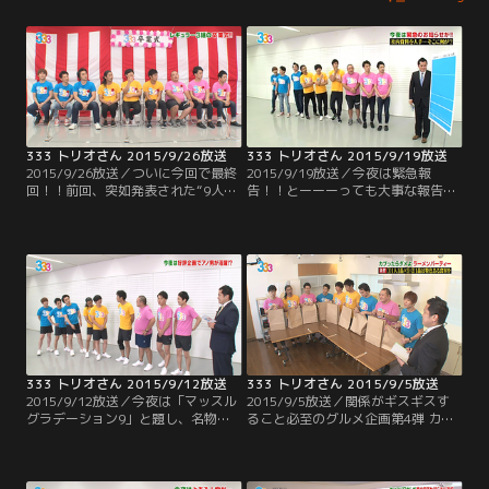
333 トリオさん 2015/9/26放送
333 トリオさん 2015/9/19放送
2015/9/26放送／ついに今回で最終
2015/9/19放送／今夜は緊急報
回！！前回、突如発表された“9人の
告！！とーーーっても大事な報告な
番組からの卒業”。この土曜深夜枠
ので是非ご覧下さい！
をニューカマーの育成枠とすると、
5年間で成長したメンバー達は、も
う旅立ちの時…。ということで、前
回から急遽行われた『333卒業
式』。5年間の軌跡を振り返ったと
ころで、今回の式次第は“9人への送
辞”や“各メンバーからの答辞”。
333 トリオさん 2015/9/12放送
333 トリオさん 2015/9/5放送
2015/9/12放送／今夜は「マッスル
2015/9/5放送／関係がギスギスす
グラデーション9」と題し、名物企
ること必至のグルメ企画第4弾 カブ
画“グラデーション9”を新たな競技
ったら テンション下がるラーメンパ
で実施！！9人の中で1番の筋肉キャ
ーティー！！これまでは鍋やパスタ
ラ・太田がリーダーとなり、いくつ
で行ってきたこの企画 今回のテーマ
かの種目にチャレンジ！！最近イイ
はラーメン！！過去の経験を生かし