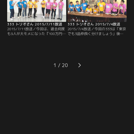
芸人引退の危機？
333 トリオさん 2015/7/11放送
333 トリオさん 2015/7/4放送
2015/7/11放送／今回は、過去何度
2015/7/4放送／今回の333は「東京
も9人が大モメになった『100万円ヒ
でも3品仲良く分けましょう」後半
リヒリゲーム』が久々に登場！！し
戦 出された3品の料理に対し、トリ
かも以前とはちょっと違ったバージ
オでそれぞれ違う品をチョイスでき
ョンでお送りします！！賞金ゲット
たら料理にありつけるというこの企
をかけ、9人はお題に対する答えを
画 それぞれの性格を考慮してチョイ
一致させる事が出来るのか！？そし
スしなければならないためチームワ
てなぜか最後はトンデモナイ恥ずか
ークが重要になってくるのだが…。
1
しい秘蔵映像が！