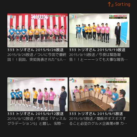
Sorting
333 トリオさん 2015/9/26放送
333 トリオさん 2015/9/19放送
2015/9/26放送／ついに今回で最終
2015/9/19放送／今夜は緊急報
回！！前回、突如発表された“9人の
告！！とーーーっても大事な報告な
番組からの卒業”。この土曜深夜枠
ので是非ご覧下さい！
をニューカマーの育成枠とすると、
5年間で成長したメンバー達は、も
う旅立ちの時…。ということで、前
回から急遽行われた『333卒業
式』。5年間の軌跡を振り返ったと
ころで、今回の式次第は“9人への送
辞”や“各メンバーからの答辞”。
333 トリオさん 2015/9/12放送
333 トリオさん 2015/9/5放送
2015/9/12放送／今夜は「マッスル
2015/9/5放送／関係がギスギスす
グラデーション9」と題し、名物企
ること必至のグルメ企画第4弾 カブ
画“グラデーション9”を新たな競技
ったら テンション下がるラーメンパ
で実施！！9人の中で1番の筋肉キャ
ーティー！！これまでは鍋やパスタ