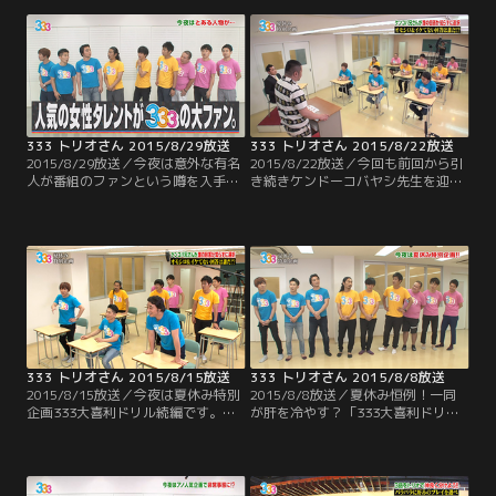
ラ・太田がリーダーとなり、いくつ
で行ってきたこの企画 今回のテーマ
かの種目にチャレンジ！！最近イイ
はラーメン！！過去の経験を生かし
所ナシの太田だが、ちゃんとリーダ
てスープさえ買えば 不味くはならな
ーとして機能するのか？そして、9
そうと安心するメンバーだったのだ
人は見事賞金ゲット出来るのか！？
が…。
333 トリオさん 2015/8/29放送
333 トリオさん 2015/8/22放送
2015/8/29放送／今夜は意外な有名
2015/8/22放送／今回も前回から引
人が番組のファンという噂を入手
き続きケンドーコバヤシ先生を迎え
し、緊急企画！ご本人に真相を直撃
て、夏休み特別企画 333大喜利ドリ
するのだが…そこから恐ろしいウラ
ル！3問目までを終えたところで、
企画に発展していきます！
ジューシーズは3人とも良い回答に
選ばれるなど順調な中、酷い回答を
出し3連続でワースト回答に選ばれ
た尾形。そして、良い回答にも悪い
回答にも全く名前が挙がっていない
のが おたけ。いよいよ終盤戦！！
333 トリオさん 2015/8/15放送
333 トリオさん 2015/8/8放送
2015/8/15放送／今夜は夏休み特別
2015/8/8放送／夏休み恒例！一同
企画333大喜利ドリル続編です。ケ
が肝を冷やす？「333大喜利ドリ
ンコバ先生の意外な？熱血指導に誉
ル」が開幕。9人がガチで考えた大
められて嬉しい生徒もいれば…芸人
喜利の答えから先輩芸人が選んだオ
引退を勧告される悲惨な生徒も！毎
モシロ回答とダメ回答の両方を発
年反響を呼ぶこの企画、夜更かしし
表。気になる先輩芸人にはまさかの