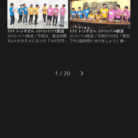
て是非！
アノ人物が！！容赦ないダメ出しで
芸人引退の危機？
333 トリオさん 2015/7/11放送
333 トリオさん 2015/7/4放送
2015/7/11放送／今回は、過去何度
2015/7/4放送／今回の333は「東京
も9人が大モメになった『100万円ヒ
でも3品仲良く分けましょう」後半
リヒリゲーム』が久々に登場！！し
戦 出された3品の料理に対し、トリ
かも以前とはちょっと違ったバージ
オでそれぞれ違う品をチョイスでき
ョンでお送りします！！賞金ゲット
たら料理にありつけるというこの企
をかけ、9人はお題に対する答えを
画 それぞれの性格を考慮してチョイ
一致させる事が出来るのか！？そし
スしなければならないためチームワ
てなぜか最後はトンデモナイ恥ずか
ークが重要になってくるのだが…。
1
しい秘蔵映像が！