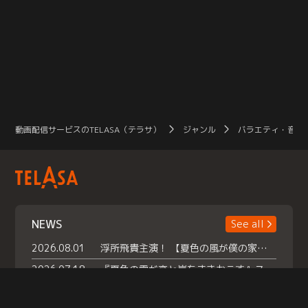
動画配信サービスのTELASA（テラサ）
ジャンル
バラエティ・音楽
NEWS
See all
2026.08.01
浮所飛貴主演！ 【夏色の風が僕の家にやってきた】 本日よりテラサで独占配信スタート！
2026.07.18
『夏色の雲が恋と嵐をまきおこす』スペシャルメイキング 【Part1】2026年７月18日（土）23時30分～配信スタート！話題のシーンの裏側を大公開！豪華キャスト大集合！ 『武宮家 真夏の家族会議』開催！
2026.07.15
救命医・遥（今田）の《心揺さぶる過去》や、 麻酔科医・権野（船越英一郎）の《謎多きプライベート》など… 《知られざるエピソード》を独占配信！