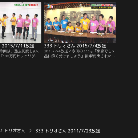
えば 不味くはならなそう
ーだったのだが…。
 2015/7/11放送
333 トリオさん 2015/7/4放送
送／今回は、過去何度も9人
2015/7/4放送／今回の333は「東京でも3
『100万円ヒリヒリゲー
品仲良く分けましょう」後半戦 出された3
！！しかも以前とはちょ
品の料理に対し、トリオでそれぞれ違う品
ョンでお送りします！！
をチョイスできたら料理にありつけるとい
、9人はお題に対する答
うこの企画 それぞれの性格を考慮してチョ
が出来るのか！？そして
イスしなければならないためチームワーク
デモナイ恥ずかしい秘蔵
が重要になってくるのだが…。
33 トリオさん
333 トリオさん 2011/7/23放送