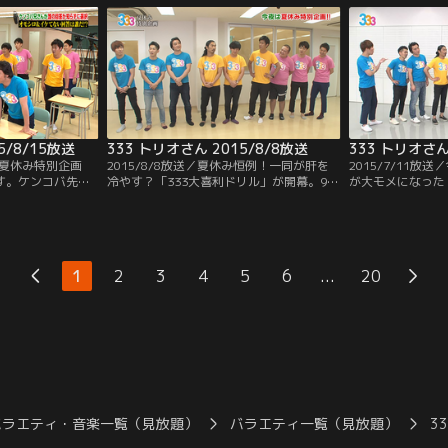
所ナシの太田だが、ちゃんとリーダーとし
してスープさえ買
て機能するのか？そして、9人は見事賞金
と安心するメンバ
ゲット出来るのか！？
5/8/15放送
333 トリオさん 2015/8/8放送
333 トリオさん
夜は夏休み特別企画
2015/8/8放送／夏休み恒例！一同が肝を
2015/7/11放
です。ケンコバ先生
冷やす？「333大喜利ドリル」が開幕。9人
が大モメになった
められて嬉しい生
がガチで考えた大喜利の答えから先輩芸人
ム』が久々に登場
勧告される悲惨な
が選んだオモシロ回答とダメ回答の両方を
っと違ったバージ
この企画、夜更か
発表。気になる先輩芸人にはまさかのアノ
賞金ゲットをかけ
人物が！！容赦ないダメ出しで芸人引退の
えを一致させる事
危機？
なぜか最後はトン
...
1
2
3
4
5
6
20
映像が！
バラエティ・音楽一覧（見放題）
バラエティ一覧（見放題）
3