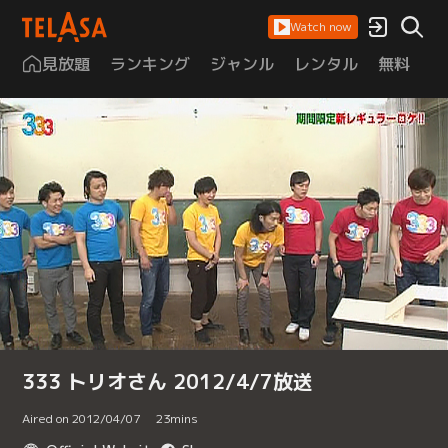
Watch now
見放題
ランキング
ジャンル
レンタル
無料
は
333 トリオさん 2012/4/7放送
Aired on 2012/04/07
23
mins