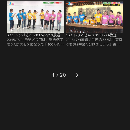
年反響を呼ぶこの企画、夜更かしし
表。気になる先輩芸人にはまさかの
て是非！
アノ人物が！！容赦ないダメ出しで
芸人引退の危機？
333 トリオさん 2015/7/11放送
333 トリオさん 2015/7/4放送
2015/7/11放送／今回は、過去何度
2015/7/4放送／今回の333は「東京
も9人が大モメになった『100万円ヒ
でも3品仲良く分けましょう」後半
リヒリゲーム』が久々に登場！！し
戦 出された3品の料理に対し、トリ
かも以前とはちょっと違ったバージ
オでそれぞれ違う品をチョイスでき
ョンでお送りします！！賞金ゲット
たら料理にありつけるというこの企
をかけ、9人はお題に対する答えを
画 それぞれの性格を考慮してチョイ
一致させる事が出来るのか！？そし
スしなければならないためチームワ
てなぜか最後はトンデモナイ恥ずか
ークが重要になってくるのだが…。
1
しい秘蔵映像が！