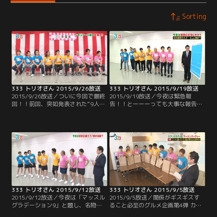
Sorting
333 トリオさん 2015/9/26放送
333 トリオさん 2015/9/19放送
2015/9/26放送／ついに今回で最終
2015/9/19放送／今夜は緊急報
回！！前回、突如発表された“9人の
告！！とーーーっても大事な報告な
番組からの卒業”。この土曜深夜枠
ので是非ご覧下さい！
をニューカマーの育成枠とすると、
5年間で成長したメンバー達は、も
う旅立ちの時…。ということで、前
回から急遽行われた『333卒業
式』。5年間の軌跡を振り返ったと
ころで、今回の式次第は“9人への送
辞”や“各メンバーからの答辞”。
333 トリオさん 2015/9/12放送
333 トリオさん 2015/9/5放送
2015/9/12放送／今夜は「マッスル
2015/9/5放送／関係がギスギスす
グラデーション9」と題し、名物企
ること必至のグルメ企画第4弾 カブ
画“グラデーション9”を新たな競技
ったら テンション下がるラーメンパ