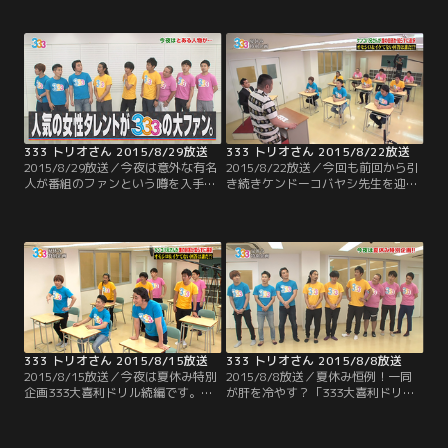
で実施！！9人の中で1番の筋肉キャ
ーティー！！これまでは鍋やパスタ
ラ・太田がリーダーとなり、いくつ
で行ってきたこの企画 今回のテーマ
かの種目にチャレンジ！！最近イイ
はラーメン！！過去の経験を生かし
所ナシの太田だが、ちゃんとリーダ
てスープさえ買えば 不味くはならな
ーとして機能するのか？そして、9
そうと安心するメンバーだったのだ
人は見事賞金ゲット出来るのか！？
が…。
333 トリオさん 2015/8/29放送
333 トリオさん 2015/8/22放送
2015/8/29放送／今夜は意外な有名
2015/8/22放送／今回も前回から引
人が番組のファンという噂を入手
き続きケンドーコバヤシ先生を迎え
し、緊急企画！ご本人に真相を直撃
て、夏休み特別企画 333大喜利ドリ
するのだが…そこから恐ろしいウラ
ル！3問目までを終えたところで、
企画に発展していきます！
ジューシーズは3人とも良い回答に
選ばれるなど順調な中、酷い回答を
出し3連続でワースト回答に選ばれ
た尾形。そして、良い回答にも悪い
回答にも全く名前が挙がっていない
のが おたけ。いよいよ終盤戦！！
333 トリオさん 2015/8/15放送
333 トリオさん 2015/8/8放送
2015/8/15放送／今夜は夏休み特別
2015/8/8放送／夏休み恒例！一同
企画333大喜利ドリル続編です。ケ
が肝を冷やす？「333大喜利ドリ
ンコバ先生の意外な？熱血指導に誉
ル」が開幕。9人がガチで考えた大
められて嬉しい生徒もいれば…芸人
喜利の答えから先輩芸人が選んだオ
引退を勧告される悲惨な生徒も！毎
モシロ回答とダメ回答の両方を発