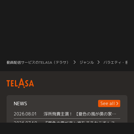
動画配信サービスのTELASA（テラサ）
ジャンル
バラエティ・音楽
NEWS
See all
2026.08.01
浮所飛貴主演！ 【夏色の風が僕の家にやってきた】 本日よりテラサで独占配信スタート！
2026.07.18
『夏色の雲が恋と嵐をまきおこす』スペシャルメイキング 【Part1】2026年７月18日（土）23時30分～配信スタート！話題のシーンの裏側を大公開！豪華キャスト大集合！ 『武宮家 真夏の家族会議』開催！
2026.07.15
救命医・遥（今田）の《心揺さぶる過去》や、 麻酔科医・権野（船越英一郎）の《謎多きプライベート》など… 《知られざるエピソード》を独占配信！