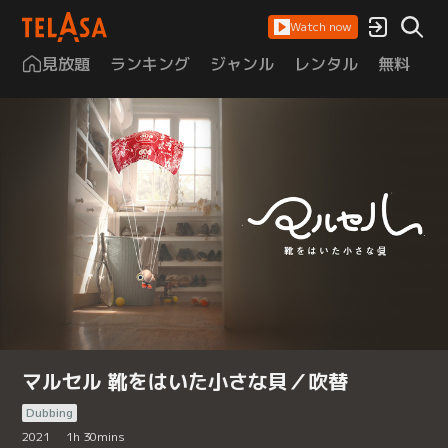
Watch now
見放題
ランキング
ジャンル
レンタル
無料
は
マルセル 靴をはいた小さな貝／吹替
Dubbing
2021
1
h
30
mins