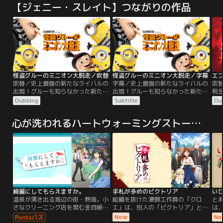
【ジェニー・スレイト】つながりの作品
怪盗グルーのミニオン大脱走／吹替
怪盗グルーのミニオン大脱走／字幕
吹替／史上最強の新たなライバルの
字幕／史上最強の新たなライバルの
吹
出現！グルーも知らなかった新たな
出現！グルーも知らなかった新たな
税
家族の秘密。そしてミニオンたち
家族の秘密。そしてミニオンたち
娘
Dubbing
Subtitle
Du
は…タイホ！？月をも盗んだ最強の
は…タイホ！？月をも盗んだ最強の
と
怪盗から、最高の父親になったグル
怪盗から、最高の父親になったグル
た
心が洗われるハートウォーミングストーリー
ー。グルーの家族になったルーシー
ー。グルーの家族になったルーシー
っ
と3姉妹。そして、最強最悪のボス
と3姉妹。そして、最強最悪のボス
に
に仕えることが生きがいのミニオ
に仕えることが生きがいのミニオ
る
ン。悪党バルタザールを逃がし、反
ン。悪党バルタザールを逃がし、反
さ
悪党同盟をクビになってしまったグ
悪党同盟をクビになってしまったグ
が
ルーは…。
ルーは…。
に
綺麗にしてもらえますか。
手札が多めのビクトリア
い
温泉が湧き出る海辺の街・熱海。小
組織を抜けた凄腕工作員の「クロ
と
さなクリーニング店を営む金目綿花
エ」は、別人の「ビクトリア」とし
は
奈（きんめわかな）さんは、明るく
て新たな一歩を歩みだす。たどり着
本
New
Ne