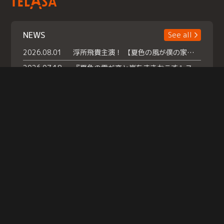
NEWS
See all
2026.08.01
浮所飛貴主演！ 【夏色の風が僕の家にやってきた】 本日よりテラサで独占配信スタート！
2026.07.18
『夏色の雲が恋と嵐をまきおこす』スペシャルメイキング 【Part1】2026年７月18日（土）23時30分～配信スタート！話題のシーンの裏側を大公開！豪華キャスト大集合！ 『武宮家 真夏の家族会議』開催！
2026.07.15
救命医・遥（今田）の《心揺さぶる過去》や、 麻酔科医・権野（船越英一郎）の《謎多きプライベート》など… 《知られざるエピソード》を独占配信！
Help
|
Company Profile
|
Act on Specified Commercial Transactions
|
Terms of Service
|
Privacy Policy
© TELASA CORPORATION, All Rights Reserved.