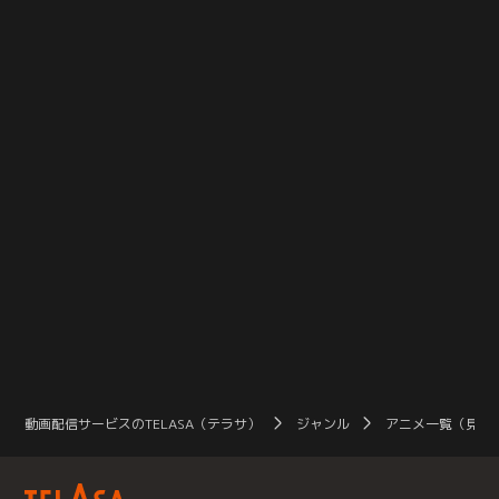
て働き者で温泉が大好きな女の子。
いたアシュベリー王国で出会ったの
自
彼女と彼女を巡る人々が織りなす、
は、母親に置き去りにされた少女・
も覚
ひきこもごもストーリー、始まりま
ノンナと、騎士団の誠実な団長・ジ
す。
ェフリー。ジェフリーはノンナを引
き取ったビクトリアの身元保証人を
引き受け、それぞれに傷ついた過去
を持つ3人は、お互いが大切な存在
になっていく。ビクトリアが夢見て
いた“幸せ”の行方とは--？
動画配信サービスのTELASA（テラサ）
ジャンル
アニメ一覧（見放