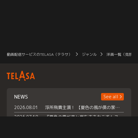
ーになるまでの物語」はフィナーレ
か
で成し得るのか…！？ ヒロアカ、い
ド
よいよ最終章！
と
ー
し
チャ
へ
ガ
た
サ
自
動画配信サービスのTELASA（テラサ）
ジャンル
洋画一覧（見放題
う
の中
び
と
NEWS
See all
2026.08.01
浮所飛貴主演！ 【夏色の風が僕の家にやってきた】 本日よりテラサで独占配信スタート！
2026.07.18
『夏色の雲が恋と嵐をまきおこす』スペシャルメイキング 【Part1】2026年７月18日（土）23時30分～配信スタート！話題のシーンの裏側を大公開！豪華キャスト大集合！ 『武宮家 真夏の家族会議』開催！
2026.07.15
救命医・遥（今田）の《心揺さぶる過去》や、 麻酔科医・権野（船越英一郎）の《謎多きプライベート》など… 《知られざるエピソード》を独占配信！