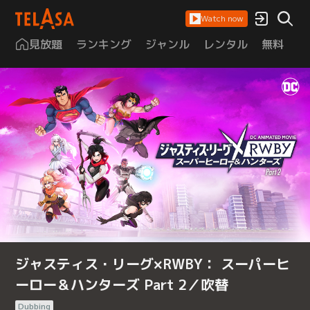
Watch now
見放題
ランキング
ジャンル
レンタル
無料
は
ジャスティス・リーグ×RWBY： スーパーヒ
ーロー＆ハンターズ Part 2／吹替
Dubbing