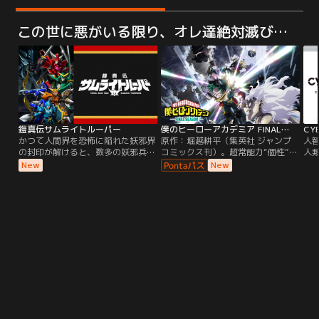
この世に悪がいる限り、オレ達絶対滅びない最強ヒーロー
鎧真伝サムライトルーパー
僕のヒーローアカデミア FINAL…
CYB
かつて人間界を恐怖に陥れた妖邪界
原作：堀越耕平（集英社 ジャンプ
人
の封印が解けると、数多の妖邪兵が
コミックス刊）。超常能力“個性”が
人
侵攻を開始した。人類の危機に駆け
当たり前の世界で、“無個性”の少
レ
New
New
つけたのは、若き五人のサムライた
年・緑谷出久“デク”は“平和の象
を
ち。その名は、サムライトルーパ
徴”オールマイトに内なるヒーロー
い始
ー！！ 彼らの闘いの日々が、新たに
の資質を見出され、“個性”ワン・フ
の
幕を開ける！
ォー・オールを継承する。人々を笑
ル
顔で救ける“最高のヒーロー”を目指
00
し、デクはクラスメイトたちと成長
ゼ
していく。ヒーローと敵＜ヴィラン
も
＞は最終決戦に突入。日本各地で死
の
闘が繰り広げられる中、ワン・フォ
た
ー・オールを全開にしたデクと、史
ズ
上最凶の敵＜ヴィラン＞となった死
は
柄木弔の戦いが遂に決着へ！果たし
遁
て、デクの「僕たちが最高のヒーロ
イ