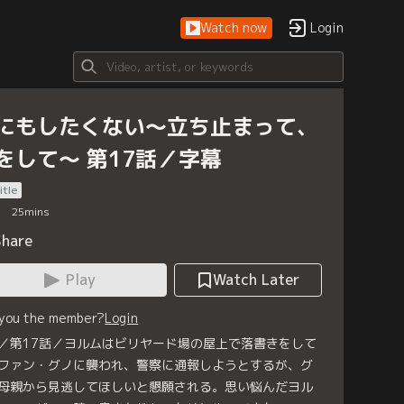
Watch now
Login
にもしたくない～立ち止まって、
をして～ 第17話／字幕
itle
25
mins
Share
Play
Watch Later
 you the member?
Login
／第17話／ヨルムはビリヤード場の屋上で落書きをして
ファン・グノに襲われ、警察に通報しようとするが、グ
母親から見逃してほしいと懇願される。思い悩んだヨル