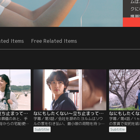
ムは
クに
携帯
ット
Seri
ated Items
Free Related Items
なにもしたくない～立ち止まって、恋をして～ 第02話／字幕
なにもしたくない～立ち止まって、恋をして～ 第03話／字幕
の葬儀のあと、手
字幕／第3話／会社を辞めたヨルムはソウ
字幕／第4話／1
母からの宅配便が
ルの家を引き払い、最小限の荷物を持って
の家賃で契約を結
あふれ出すヨル
地方の町・アンゴクへ。海辺ののどかな雰
ったヨルム。図書
Subtitle
Subtitle
に会社と家を往復
囲気と偶然見つけた図書館に惹かれ、この
は気にせず思いど
ていたある日、通
町で暮らすと決めたヨルムは、図書館で出
ヨルムは、昼間か