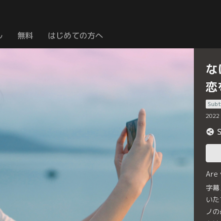
ル
無料
はじめての方へ
な
恋
Subt
2022
Are
字幕
いた
ノの