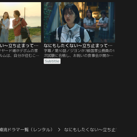
いから醒めるとそこはな
も自分で修理する。デボムから古い本の補
館だった！彼女を心配し
修作業を教えてもらったりしながらアンゴ
に残っていたデボムと、
クでの暮らしに慣れていくヨルムだが、町
すことになるが…。
の人からはまだまだよそ者扱いで…。
なにもしたくない～立ち止まって、恋をして～ 第09話／字幕
なにもしたくない～立ち止まって、恋をして～ 第10話／字幕
リヤード場がデボムの家
字幕／第10話／ジヨンが7級国家公務員の1
ルムは、自分が住むこと
次試験に合格し、お祝いの食事会が開かれ
い出させてしまったと心
る。ところが酔っぱらって饒舌になったジ
Subtitle
中、デボムの推薦でヨル
ヨンの言葉にボムが反発、険悪なムードの
ルバイトをすることに。
ままお開きとなってしまう。ヨルムだけを
に互いの優しさを知り、
二次会に誘ったジヨンは、デボムが大学に
しくなっていく。一方、
飛び入学して最年少の研究員になった天才
受けたキム・ボムは心配
であることを明かし、地方の図書館でくす
ェフンに八つ当たりして
ぶっている人材ではないと話すが…。
韓流ドラマ一覧（レンタル）
なにもしたくない～立ち止まって、