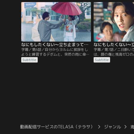
柄も上司に奪われ、大学時代から付き合っ
勤途中にふと満開の桜を
ている恋人に愚痴をこぼすが、なぐさめて
会社とは逆方向の電車に
もらえるどころか距離を置こうと言われ
ずにいた季節の移り変わ
る。そんなヨルムにさらなる悲劇が…。
穏やかな時間に触れたヨ
なにもしたくない～立ち止まって、恋をして～ 第06話／字幕
字幕／第6話／自分からヨルムに挨拶をし
字幕／第7話／二日酔い
ようと練習するデボムと、突然の雨に傘を
は、顔の傷と残高ゼロの
差し出すデボムの優しさが嬉しいヨルム。
見してびっくり！しかも
Subtitle
Subtitle
2人の心がゆっくりと近づいていく一方
たはずの現金がどこにも
で、ビリヤード場のシャッターに落書きを
ンの助けで銀行の防犯カ
されたり、拾った犬の件で住民と言い争い
した結果、銀行を出たと
になるなど、ヨルムにはトラブルが尽きな
ムをデボムが助け起こし
い。そんな中、公務員試験を受けるチョ・
る。全く何も思い出せな
ジヨンとともに、デボムはソウルに出かけ
へ行き、デボムに前夜の
るが…。
が…。
動画配信サービスのTELASA（テラサ）
ジャンル