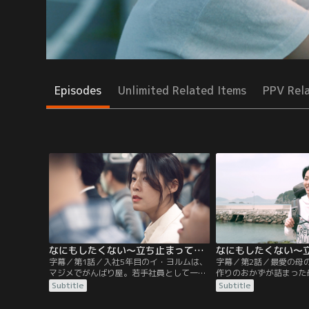
Episodes
Unlimited Related Items
PPV Rel
なにもしたくない～立ち止まって、恋をして～ 第01話／字幕
字幕／第1話／入社5年目のイ・ヨルムは、
字幕／第2話／最愛の母
マジメでがんばり屋。若手社員として一生
作りのおかずが詰まった
懸命仕事に取り組むが、上司から露骨な嫌
届き、こらえていた涙が
Subtitle
Subtitle
がらせに遭いつらい日々を過ごしている。
ム。それでも生きるため
入念な準備をしたプレゼンテーションの手
するだけの毎日を過ごし