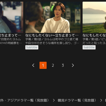
目にした彼女は、
会った司書のアン・デボムに不動産店の場
酔してしまう。酔
飛び乗る。気づか
所を教えてもらう。なかなか条件の合う物
ぜか真夜中の図書
りや、忘れていた
件が見つからず落胆するが、最後に廃墟と
て閉館後も図書館
ルムは…。
化した元ビリヤード場の物件を紹介さ
朝まで2人で過ご
れ…。
なにもしたくない～立ち止まって、恋をして～ 第07話／字幕
なにもしたくない～立ち止まって、恋をして～ 第08話／字幕
で目覚めたヨルム
字幕／第8話／ヨルムは町中のゴミ捨て場
字幕／第9話／ビ
ATMの明細票を発
や自分が行きそうな場所を探し回り、ゴミ
だったと知ったヨ
口座から引き出し
集積所まで漁るが、お金は見つからない。
でつらい過去を思
Subtitle
Subtitle
ない。ペ・ソンミ
ところが落胆して家に戻ったヨルムのもと
を痛める。そんな
メラの映像を確認
に、デボムがお金を持ってやってくる。昨
ムは聞き書きのア
ころで転んだヨル
夜、間違って持ち帰ってしまったというデ
一緒に過ごすうち
ていたことがわか
ボムに、お金が見つかってホッとしながら
2人はいっそう親
1
2
3
いヨルムは図書館
も、きつい言葉を投げてしまうヨルム。だ
学校で嫌がらせを
ことを尋ねる
が実は、この一件にはワケがあり…。
する同級生ホ・ジ
しまう。
海外・アジアドラマ一覧（見放題）
韓流ドラマ一覧（見放題）