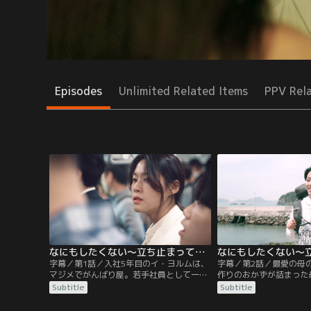
Episodes
Unlimited Related Items
PPV Rel
なにもしたくない～立ち止まって、恋をして～ 第01話／字幕
字幕／第1話／入社5年目のイ・ヨルムは、
字幕／第2話／最愛の母
マジメでがんばり屋。若手社員として一生
作りのおかずが詰まった
懸命仕事に取り組むが、上司から露骨な嫌
届き、こらえていた涙が
Subtitle
Subtitle
がらせに遭いつらい日々を過ごしている。
ム。それでも生きるため
入念な準備をしたプレゼンテーションの手
するだけの毎日を過ごし