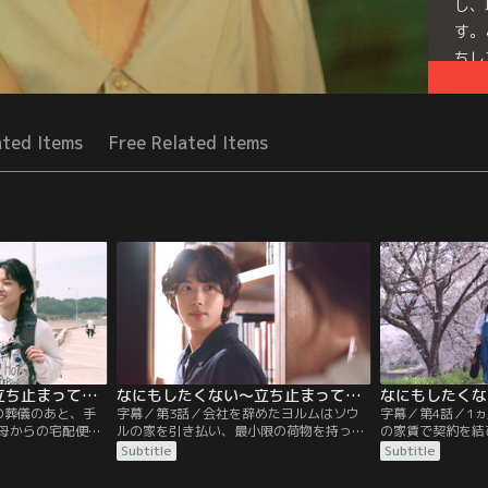
し、
す。
ちし
たの
Seri
ated Items
Free Related Items
なにもしたくない～立ち止まって、恋をして～ 第02話／字幕
なにもしたくない～立ち止まって、恋をして～ 第03話／字幕
の葬儀のあと、手
字幕／第3話／会社を辞めたヨルムはソウ
字幕／第4話／1
母からの宅配便が
ルの家を引き払い、最小限の荷物を持って
の家賃で契約を結
あふれ出すヨル
地方の町・アンゴクへ。海辺ののどかな雰
ったヨルム。図書
Subtitle
Subtitle
に会社と家を往復
囲気と偶然見つけた図書館に惹かれ、この
は気にせず思いど
ていたある日、通
町で暮らすと決めたヨルムは、図書館で出
ヨルムは、昼間か