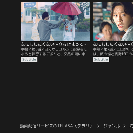
柄も上司に奪われ、大学時代から付き合っ
勤途中にふと満開の桜を
ている恋人に愚痴をこぼすが、なぐさめて
会社とは逆方向の電車に
もらえるどころか距離を置こうと言われ
ずにいた季節の移り変わ
る。そんなヨルムにさらなる悲劇が…。
穏やかな時間に触れたヨ
なにもしたくない～立ち止まって、恋をして～ 第06話／字幕
字幕／第6話／自分からヨルムに挨拶をし
字幕／第7話／二日酔い
ようと練習するデボムと、突然の雨に傘を
は、顔の傷と残高ゼロの
差し出すデボムの優しさが嬉しいヨルム。
見してびっくり！しかも
Subtitle
Subtitle
2人の心がゆっくりと近づいていく一方
たはずの現金がどこにも
で、ビリヤード場のシャッターに落書きを
ンの助けで銀行の防犯カ
されたり、拾った犬の件で住民と言い争い
した結果、銀行を出たと
になるなど、ヨルムにはトラブルが尽きな
ムをデボムが助け起こし
い。そんな中、公務員試験を受けるチョ・
る。全く何も思い出せな
ジヨンとともに、デボムはソウルに出かけ
へ行き、デボムに前夜の
るが…。
が…。
動画配信サービスのTELASA（テラサ）
ジャンル