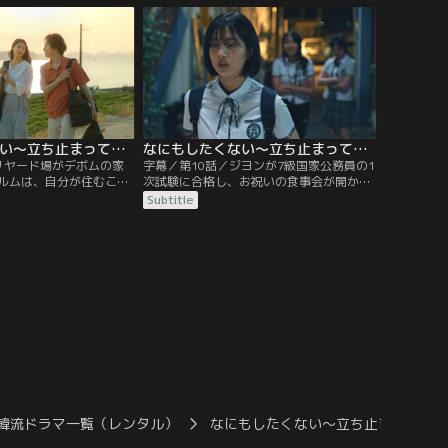
いから醒めるとそこはな
も自分で修理する。デボムから古い本の補
館だった！彼女を心配し
修作業を教えてもらったりしながらアンゴ
に残っていたデボムと、
クでの暮らしに慣れていくヨルムだが、町
すことになるが…。
の人からはまだまだよそ者扱いで…。
なにもしたくない～立ち止まって、恋をして～ 第09話／字幕
なにもしたくない～立ち止まって、恋をして～ 第10話／字幕
リヤード場がデボムの家
字幕／第10話／ジヨンが7級国家公務員の1
ルムは、自分が住むこと
次試験に合格し、お祝いの食事会が開かれ
い出させてしまったと心
る。ところが酔っぱらって饒舌になったジ
Subtitle
中、デボムの推薦でヨル
ヨンの言葉にボムが反発、険悪なムードの
ルバイトをすることに。
ままお開きとなってしまう。ヨルムだけを
に互いの優しさを知り、
二次会に誘ったジヨンは、デボムが大学に
しくなっていく。一方、
飛び入学して最年少の研究員になった天才
受けたキム・ボムは心配
であることを明かし、地方の図書館でくす
ェフンに八つ当たりして
ぶっている人材ではないと話すが…。
韓流ドラマ一覧（レンタル）
なにもしたくない～立ち止まって、