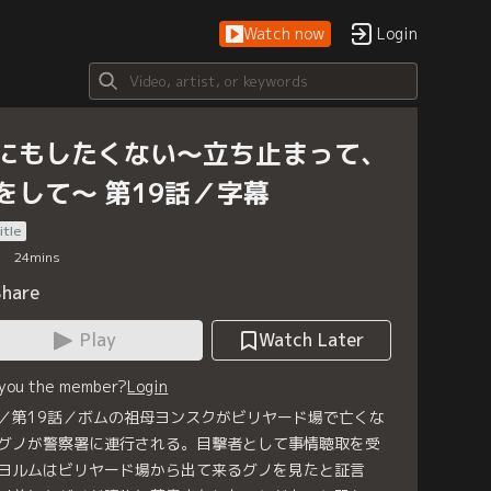
Watch now
Login
にもしたくない～立ち止まって、
をして～ 第19話／字幕
itle
24
mins
Share
Play
Watch Later
 you the member?
Login
／第19話／ボムの祖母ヨンスクがビリヤード場で亡くな
グノが警察署に連行される。目撃者として事情聴取を受
ヨルムはビリヤード場から出て来るグノを見たと証言