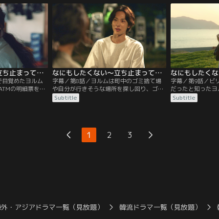
目にした彼女は、
会った司書のアン・デボムに不動産店の場
酔してしまう。酔
飛び乗る。気づか
所を教えてもらう。なかなか条件の合う物
ぜか真夜中の図書
りや、忘れていた
件が見つからず落胆するが、最後に廃墟と
て閉館後も図書館
ルムは…。
化した元ビリヤード場の物件を紹介さ
朝まで2人で過ご
れ…。
なにもしたくない～立ち止まって、恋をして～ 第07話／字幕
なにもしたくない～立ち止まって、恋をして～ 第08話／字幕
で目覚めたヨルム
字幕／第8話／ヨルムは町中のゴミ捨て場
字幕／第9話／ビ
ATMの明細票を発
や自分が行きそうな場所を探し回り、ゴミ
だったと知ったヨ
口座から引き出し
集積所まで漁るが、お金は見つからない。
でつらい過去を思
Subtitle
Subtitle
ない。ペ・ソンミ
ところが落胆して家に戻ったヨルムのもと
を痛める。そんな
メラの映像を確認
に、デボムがお金を持ってやってくる。昨
ムは聞き書きのア
ころで転んだヨル
夜、間違って持ち帰ってしまったというデ
一緒に過ごすうち
ていたことがわか
ボムに、お金が見つかってホッとしながら
2人はいっそう親
1
2
3
いヨルムは図書館
も、きつい言葉を投げてしまうヨルム。だ
学校で嫌がらせを
ことを尋ねる
が実は、この一件にはワケがあり…。
する同級生ホ・ジ
しまう。
海外・アジアドラマ一覧（見放題）
韓流ドラマ一覧（見放題）