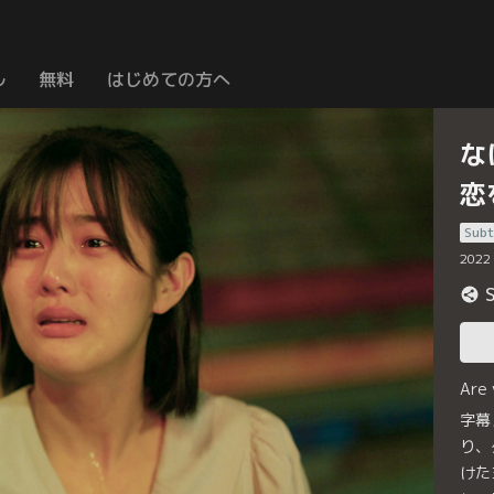
ル
無料
はじめての方へ
な
恋
Subt
2022
Are
字幕
り、
けた