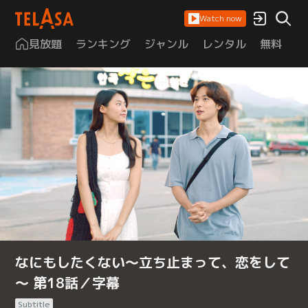
Watch now
見放題
ランキング
ジャンル
レンタル
無料
は
なにもしたくない～立ち止まって、恋をして
～ 第18話／字幕
Subtitle