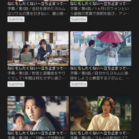
なにもしたくない～立ち止まって、恋をして～ 第03話／字幕
なにもしたくない～立ち止まって、恋をして～ 第04話／字幕
字幕／第3話／会社を辞めたヨルム
字幕／第4話／1ヵ月5万ウォンとい
はソウルの家を引き払い、最小限の
う破格の家賃で契約を結び、アンゴ
荷物を持って地方の町・アンゴク
クの住人になったヨルム。図書館で
Subtitle
Subtitle
へ。海辺ののどかな雰囲気と偶然見
会員証を作り、人目は気にせず思い
つけた図書館に惹かれ、この町で暮
どおりに生きようと決めたヨルム
らすと決めたヨルムは、図書館で出
は、昼間から食堂で焼酎を飲んで泥
会った司書のアン・デボムに不動産
酔してしまう。酔いから醒めるとそ
店の場所を教えてもらう。なかなか
こはなぜか真夜中の図書館だった！
条件の合う物件が見つからず落胆す
彼女を心配して閉館後も図書館に残
るが、最後に廃墟と化した元ビリヤ
っていたデボムと、朝まで2人で過
ード場の物件を紹介され…。
ごすことになるが…。
なにもしたくない～立ち止まって、恋をして～ 第05話／字幕
なにもしたくない～立ち止まって、恋をして～ 第06話／字幕
字幕／第5話／貯金と退職金をやり
字幕／第6話／自分からヨルムに挨
くりして1年間は何もせずに過ごす
拶をしようと練習するデボムと、突
と決めたヨルムは、1日1万ウォンの
然の雨に傘を差し出すデボムの優し
Subtitle
Subtitle
節約生活をスタート。昼は図書館で
さが嬉しいヨルム。2人の心がゆっ
本を読み、夜は好きなだけ映画を観
くりと近づいていく一方で、ビリヤ
て、自炊をし、故障した水道管も自
ード場のシャッターに落書きをされ
分で修理する。デボムから古い本の
たり、拾った犬の件で住民と言い争
補修作業を教えてもらったりしなが
いになるなど、ヨルムにはトラブル
らアンゴクでの暮らしに慣れていく
が尽きない。そんな中、公務員試験
ヨルムだが、町の人からはまだまだ
を受けるチョ・ジヨンとともに、デ
よそ者扱いで…。
ボムはソウルに出かけるが…。
なにもしたくない～立ち止まって、恋をして～ 第07話／字幕
なにもしたくない～立ち止まって、恋をして～ 第08話／字幕
字幕／第7話／二日酔いで目覚めた
字幕／第8話／ヨルムは町中のゴミ