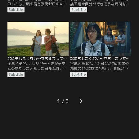
ヨルムは、顔の傷と残高ゼロのATM
捨て場や自分が行きそうな場所を探
の明細票を発見してびっくり！しか
し回り、ゴミ集積所まで漁るが、お
Subtitle
Subtitle
も口座から引き出したはずの現金が
金は見つからない。ところが落胆し
どこにもない。ペ・ソンミンの助け
て家に戻ったヨルムのもとに、デボ
で銀行の防犯カメラの映像を確認し
ムがお金を持ってやってくる。昨
た結果、銀行を出たところで転んだ
夜、間違って持ち帰ってしまったと
ヨルムをデボムが助け起こしていた
いうデボムに、お金が見つかってホ
ことがわかる。全く何も思い出せな
ッとしながらも、きつい言葉を投げ
いヨルムは図書館へ行き、デボムに
てしまうヨルム。だが実は、この一
前夜のことを尋ねるが…。
件にはワケがあり…。
なにもしたくない～立ち止まって、恋をして～ 第09話／字幕
なにもしたくない～立ち止まって、恋をして～ 第10話／字幕
字幕／第9話／ビリヤード場がデボ
字幕／第10話／ジヨンが7級国家公
ムの家だったと知ったヨルムは、自
務員の1次試験に合格し、お祝いの
分が住むことでつらい過去を思い出
食事会が開かれる。ところが酔っぱ
Subtitle
Subtitle
させてしまったと心を痛める。そん
らって饒舌になったジヨンの言葉に
な中、デボムの推薦でヨルムは聞き
ボムが反発、険悪なムードのままお
書きのアルバイトをすることに。一
開きとなってしまう。ヨルムだけを
緒に過ごすうちに互いの優しさを知
二次会に誘ったジヨンは、デボムが
り、2人はいっそう親しくなってい
大学に飛び入学して最年少の研究員
1
く。一方、学校で嫌がらせを受けた
になった天才であることを明かし、
キム・ボムは心配する同級生ホ・ジ
地方の図書館でくすぶっている人材
ェフンに八つ当たりしてしまう。
ではないと話すが…。