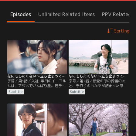
Episodes
Unlimited Related Items
PPV Related I
Sorting
なにもしたくない～立ち止まって、恋をして～ 第01話／字幕
なにもしたくない～立ち止まって、恋をして～ 第02話／字幕
字幕／第1話／入社5年目のイ・ヨル
字幕／第2話／最愛の母の葬儀のあ
ムは、マジメでがんばり屋。若手社
と、手作りのおかずが詰まった母か
員として一生懸命仕事に取り組む
らの宅配便が届き、こらえていた涙
Subtitle
Subtitle
が、上司から露骨な嫌がらせに遭い
があふれ出すヨルム。それでも生き
つらい日々を過ごしている。入念な
るために会社と家を往復するだけの
準備をしたプレゼンテーションの手
毎日を過ごしていたある日、通勤途
柄も上司に奪われ、大学時代から付
中にふと満開の桜を目にした彼女
き合っている恋人に愚痴をこぼす
は、会社とは逆方向の電車に飛び乗
が、なぐさめてもらえるどころか距
る。気づかずにいた季節の移り変わ
離を置こうと言われる。そんなヨル
りや、忘れていた穏やかな時間に触
ムにさらなる悲劇が…。
れたヨルムは…。