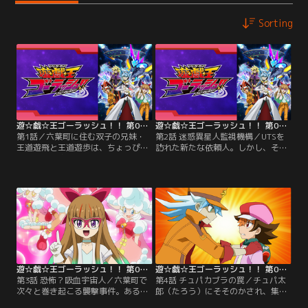
Sorting
遊☆戯☆王ゴーラッシュ！！ 第01話
遊☆戯☆王ゴーラッシュ！！ 第02話
第1話／六葉町に住む双子の兄妹・
第2話 迷惑異星人監視機構／UTSを
王道遊飛と王道遊歩は、ちょっぴり
訪れた新たな依頼人。しかし、その
アヤシイ宇宙人駆除業社・UTS（宇
依頼人の正体は“MIK”こと迷惑異星
宙人トラブル相談所）を経営する小
人監視機構所属のエージェント、蒼
学生。遊飛が作った謎の装置で宇宙
月（そうげつ）マナブだった！不法
人を探しては、ムダに苦労する毎日
滞在迷惑異星人として投降を求めら
を送っていた……そう、あの日まで
れたユウディアスは、自らの自由を
は！！できたてほやほやのミステリ
懸けてマナブとデュエルをすること
ーサークルで、ついにホンモノの宇
に！【提供：バンダイチャンネル】
宙船を見つけた遊飛と遊歩。おそる
おそる宇宙船に足を…。【提供：バ
ンダイチャンネル】
遊☆戯☆王ゴーラッシュ！！ 第03話
遊☆戯☆王ゴーラッシュ！！ 第04話
第3話 恐怖？吸血宇宙人／六葉町で
第4話 チュパカブラの罠／チュパ太
次々と巻き起こる襲撃事件。ある者
郎（たろう）にそそのかされ、集積
はカードを眺めているときに、ま
所へと連れてこられたユウディア