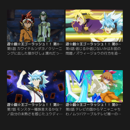
た、ある者はイラストを描き上げた
ス。持ち前の身体能力でチュパ太郎
ときに、そして、UTSの八木（や
が仕掛ける罠を次々と突破するユウ
ぎ）さんまでもが犯人の毒牙にかか
ディアスだったが、ついに捕らえら
ってしまう。一見、なんの関連も無
れて絶体絶命のピンチに陥ってしま
さそうな被害者たちの、意外な共通
う。一方、慌てた様子の遊飛も集積
点とは…。【提供：バンダイチャン
所に現れ…。【提供：バンダイチャ
ネル】
ンネル】
遊☆戯☆王ゴーラッシュ！！ 第05話
遊☆戯☆王ゴーラッシュ！！ 第06話
第5話 カワイテルンダヨ／クリーニ
第6話 信じるか信じないかはお前の
ングに出した服がびしょ濡れだった
問題／ズウィージョウの行方を追う
ことに怒り、店長に詰め寄る遊飛。
遊飛たちだったが、気付けば今月の
だが、その店長こそ遊飛のアースダ
収入はゼロ…。UTSの評判を上げよ
マーを奪った宇宙人、合羽井（かわ
うと、子どもたちが恐れる都市伝説
い）テルだった！合羽井にデュエル
の真相を突き止めることに。都市伝
を挑む遊飛！しかし、濡れたデュエ
説の一つ“3メートルさん”を探すユ
ルディスクが壊れて動かなくなって
ウディアスは、廃工場の中で不思議
しまい…。【提供：バンダイチャン
な椅子を発見する。【提供：バンダ
ネル】
イチャンネル】
遊☆戯☆王ゴーラッシュ！！ 第07話
遊☆戯☆王ゴーラッシュ！！ 第08話
第7話 モンスター種族言えるかな？
第8話 テレビの国からマニャニャち
／自分の未熟さを感じたユウディア
わ／ムツバケーブルテレビ唯一の人
スは、ラッシュデュエルの特訓をし
気番組、『楽しく学べる・最強ゴー
て欲しいと遊飛に申し込む。特訓メ
ラッシュ！』に天才子役の安立（あ
カと特訓CDを駆使してユウディアス
たち）マニャがやってくる！マニャ