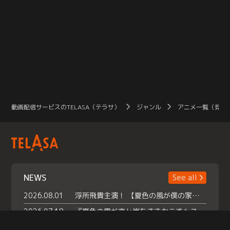
動画配信サービスのTELASA（テラサ）
ジャンル
アニメ一覧（見放
NEWS
See all
2026.08.01
浮所飛貴主演！ 【夏色の風が僕の家にやってきた】 本日よりテラサで独占配信スタート！
2026.07.18
『夏色の雲が恋と嵐をまきおこす』スペシャルメイキング 【Part1】2026年７月18日（土）23時30分～配信スタート！話題のシーンの裏側を大公開！豪華キャスト大集合！ 『武宮家 真夏の家族会議』開催！
2026.07.15
救命医・遥（今田）の《心揺さぶる過去》や、 麻酔科医・権野（船越英一郎）の《謎多きプライベート》など… 《知られざるエピソード》を独占配信！