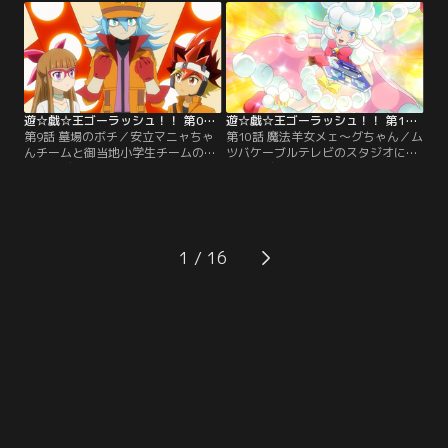
を鍛える遊飛。次々と問題を解いて
の幼なじみとしてデュエルの対戦役
いくユウディアス。一見、順調そう
を頼まれた遊歩だったが、5年ぶり
に見えた特訓だったが、特訓メカが
に再会したマニャの変わりように戸
暴走しはじめ…。【提供：バンダイ
惑いを隠せずにいた。【提供：バン
チャンネル】
ダイチャンネル】
遊☆戯☆王ゴーラッシュ！！ 第09話
遊☆戯☆王ゴーラッシュ！！ 第10話
第9話 墓場のボチ／安立マニャちゃ
第10話 魔法羊女メェ～グちゃん／ム
んチームと御当地小学生チームのラ
ツバケーブルテレビのスタジオに乱
ッシュデュエル対決、第2戦の対戦
入し、デュエルさせろと暴れるチュ
相手としてマニャに指名されたの
パ太郎。心配したユウディアスは対
は、なんと、客席にいた蒼月マナ
戦相手を買って出る。しかし、チュ
ブ！そして、そのマナブの対戦相手
パ太郎が『魔法羊女（まほうようじ
として現れたデュエリストは…、
ょ）メェ～グちゃん』を召喚した瞬
な、なんと！マニャの愛犬、ボチで
間、デュエルディスクから妖しい光
1
あった！【提供：バンダイチャンネ
が溢れ出し…。【提供：バンダイチ
ル】
ャンネル】