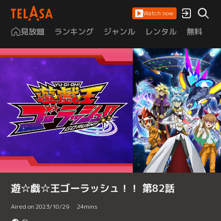
Watch now
見放題
ランキング
ジャンル
レンタル
無料
は
遊☆戯☆王ゴーラッシュ！！ 第82話
Aired on 2023/10/29
24
mins