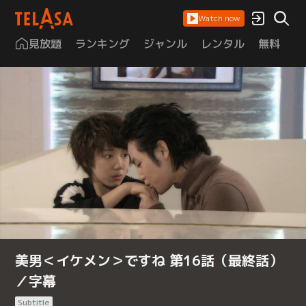
Watch now
見放題
ランキング
ジャンル
レンタル
無料
は
美男＜イケメン＞ですね 第16話（最終話）
／字幕
Subtitle