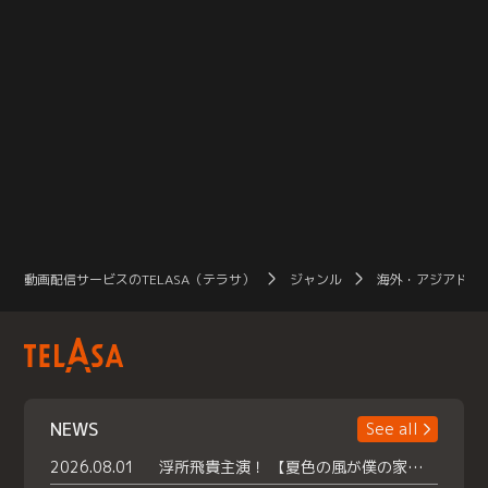
動画配信サービスのTELASA（テラサ）
ジャンル
海外・アジアドラ
NEWS
See all
2026.08.01
浮所飛貴主演！ 【夏色の風が僕の家にやってきた】 本日よりテラサで独占配信スタート！