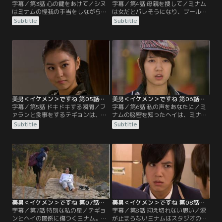
字幕／第3話 心の鍵をあけて／シヌ
字幕／第4話 母親を捜して／ミナム
はミナムの怪我の手当をしながら、
は女だとバレそうになり、プールに
自分の秘密を告白し距離を縮める。
もぐり隠れる。テギョンは水からあ
Subtitle
Subtitle
一方、テギョンに女だとバレたミナ
がってこないミナムを心配しプール
ムだが、母親が見つかる可能性を信
に飛び込むが、逆に溺れるはめに。
じバンドに残る決意をする。テギョ
しかしこの一件でミナムはファンか
ンからなんとか信頼を得ようとミナ
らA.N.JELLとして認められるのだっ
ムは大切な指輪を託すが、その指輪
た。ミナムは母親に会えることを信
を投げ捨てる彼に怒りがこみ上げ
じ、初舞台に臨むが…。
る。
美男＜イケメン＞ですね 第05話／字幕
美男＜イケメン＞ですね 第06話／字幕
字幕／第5話 ドキドキする瞬間／フ
字幕／第6話 私の声をあなたに／ミ
ァランと食事をするテギョンは、エ
ナムの秘密を知ったヘイは、ミナム
ビを食べアレルギー発作を起こす。
がみんなにチヤホヤされているのが
Subtitle
Subtitle
偶然同じ店で食事をしていたシヌと
気に入らない。その秘密をどうやっ
ミナムだが、ミナムは具合が悪いテ
てバラそうかと企み、テギョンに近
ギョンを放っておけず、シヌを残し
づくのだった。女の姿に戻ったミナ
たままテギョンを追いかけ店の外
ムは、初めての街で1人になる。そ
へ。一方ヘイは、テギョンとミナム
れを知ったシヌは、ミナムを驚かそ
との騒動に巻き込まれる。
うと電話をするが…。
美男＜イケメン＞ですね 第07話／字幕
美男＜イケメン＞ですね 第08話／字幕
字幕／第7話 特別な私の星／テギョ
字幕／第8話 抑え切れない思い／涙
ンとヘイの関係に傷つくミナム。シ
が止まらないミナムはスタジオの外