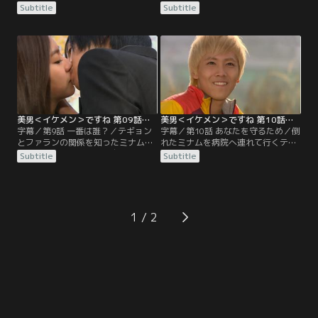
ヌやジェルミはそれぞれの形で、ミ
へ。シヌは追いかけるが、テギョン
Subtitle
Subtitle
ナムを慰めるのだった。後日ミナム
を見たミナムは、さらに逃げ出して
は、テギョンが作った歌をレコーデ
しまう。自分の気持ちに困惑するミ
ィングするが、うまく歌うことがで
ナムに、ジェルミは遊びに行こうと
きずにいた。見かねたテギョンは、
バイクで連れ出し…。新曲のMVの撮
ミナムと共に墓参りに行くことにす
影中、共演者の中に本物のミナムの
るが…。
親友がいてテギョンとミナムは大慌
て。
美男＜イケメン＞ですね 第09話／字幕
美男＜イケメン＞ですね 第10話／字幕
字幕／第9話 一番は誰？／テギョン
字幕／第10話 あなたを守るため／倒
とファランの関係を知ったミナム
れたミナムを病院へ連れて行くテギ
は、傷ついたテギョンに自分なりの
ョンだが、ミナムは診察を拒否。結
Subtitle
Subtitle
誕生祝いをする。PV撮影中、テギョ
局宿所で看病することに。テギョン
ンからもらったヘアピンをなくして
が、ミナムを女としてみていたこと
しまうミナム。ヘイは拾ったピンを
を知ったヘイは怒りに震え、正体を
自分のものとするが、テギョンがそ
世間に公表するようミナムを脅す。
れを取り返し、落ち込むミナムにど
これ以上迷惑をかけないようにと、
1
うやって返そうか考える。
ミナムは女性の姿ミニョに戻り…。