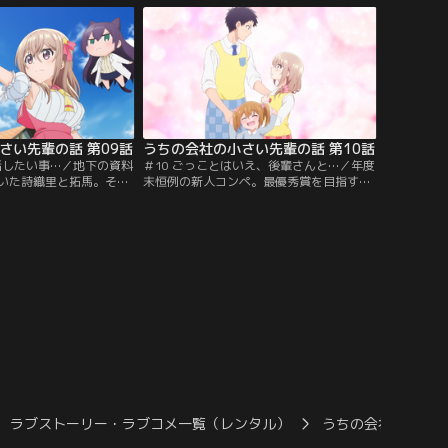
魔化そうとする千夏に対
容は『突撃！隣のカップルさん！』。カッ
な反応を見せる。その言
プルのふりをしてインタビューを受ける事
…。一方、ハロウィンム
になった二人だが…。そして迎えたクリス
。【提供：バンダイチャ
マスの日。会社の忘年会の帰り道で…。
【提供：バンダイチャンネル】
さい先輩の話 第09話
うちの会社の小さい先輩の話 第10話
で話したい事…／地下の資料
＃10 ごっことはいえ、後輩さんと…／年度
いた詩織里と拓馬。そこ
末恒例の新人コンペ。最優秀賞を目指す拓
がただならぬ雰囲気で入
馬の前に、同期の来栖朱莉が現れる。朱莉
隠れる詩織里と拓馬。だ
は第一開発課のカリスマ課長・鷹司しのぶ
狭いロッカーで…。数日
の部下であり、最優秀賞有力候補。さらに
ドキドキがおさまらない
しのぶからある条件を突きつけられ、拓馬
大決心をする。【提供：
たち第二開発課にとって絶対に負けられな
ル】
い戦いの火蓋が切って落とされた…。【提
供：バンダイチャンネル】
ラブストーリー・ラブコメ一覧（レンタル）
うちの会社の小さ