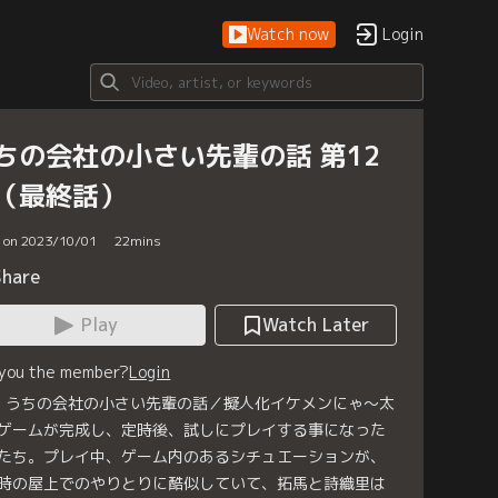
Watch now
Login
ちの会社の小さい先輩の話 第12
（最終話）
d on 2023/10/01
22
mins
Share
Play
Watch Later
 you the member?
Login
2 うちの会社の小さい先輩の話／擬人化イケメンにゃ～太
ゲームが完成し、定時後、試しにプレイする事になった
たち。プレイ中、ゲーム内のあるシチュエーションが、
時の屋上でのやりとりに酷似していて、拓馬と詩織里は