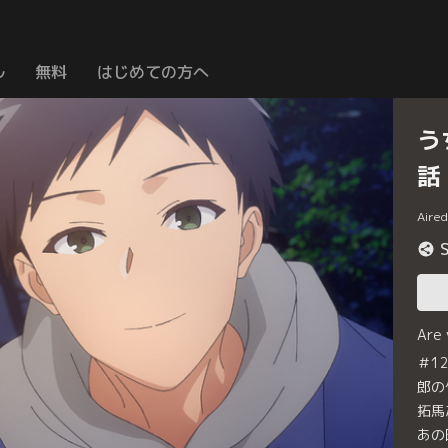
ル
無料
はじめての方へ
う
話
Aire
Are
＃1
郎の
拓馬
あの