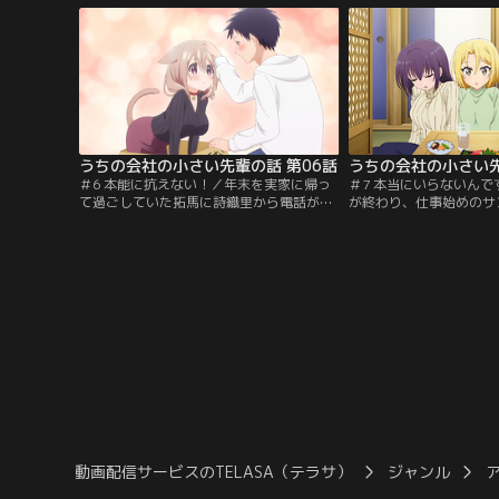
つ、仕事に勤しむ日々を送っている。ある
拓馬の幼馴染みで同期の
日、企画発表会を控え、緊張している様子
事態は思わぬ方向に…！
の拓馬に、詩織里は緊張がほぐれるよう、
刻になっても姿を現さな
あるおまじないを試みる。【提供：バンダ
なる詩織里。【提供：バ
イチャンネル】
ル】
うちの会社の小さい先輩の話 第06話
うちの会社の小さい先
＃6 本能に抗えない！／年末を実家に帰っ
＃7 本当にいらないん
て過ごしていた拓馬に詩織里から電話がか
が終わり、仕事始めのサ
かってくる。一年を振り返って感謝を伝え
た拓馬に、不敵な笑みを
る先輩からの言葉に、笑みが溢れる拓馬。
「今日の私、前と少し違
だが、その様子を見て微妙な勘違いをした
ますか？」と尋ねてくる
姉の篠崎豊に「弟よ。女が出来たな。」と
い拓馬は、詩織里の体を
詰め寄られてしまうのだった…。そして正
い…。一方、年明け早々
月、拓馬が見た初夢には詩織里が現れる。
てしまった千夏。誰もい
しかし、その姿はなんと…！【提供：バン
人作業をしていると、突
ダイチャンネル】
【提供：バンダイチャン
動画配信サービスのTELASA（テラサ）
ジャンル