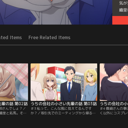
気が
織里
Seri
ated Items
Free Related Items
輩の話 第02話
うちの会社の小さい先輩の話 第03話
うちの会社の小
お姉さんでしょ？／
＃3 私って、こんな風に見えてるんです
＃4 篠崎さんの
織里と拓馬。そん
か？／取引先でのミーティングから帰る途
く以外にコスプレ
物がいた。第二開
中、ゲームセンターの前を通りかかった詩
僚には秘密にして
2人をもっと接近
織里と拓馬。クレーンゲームの前で足を止
ントに向かう途中
だったが、そこに
めた詩織里は、景品のぬいぐるみが気にな
してしまう。「よ