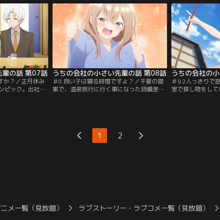
早川千夏も現れ、
る様子。学生時代にゲーセン通いをしてい
に！？」慌てて誤
？数日後、出社時
た経験から、自信のある拓馬は「取りまし
して、千尋は意外
い拓馬の事が気に
ょうか？」と申し出る。「ほんとですか
葉を聞いた千夏は
ンダイチャンネ
ぁ？」とはしゃぐ詩織里。その笑顔を守る
ードの社内では…
ため…。【提供：バンダイチャンネル】
ンネル】
輩の話 第07話
うちの会社の小さい先輩の話 第08話
うちの会社の小
ですか？／正月休み
＃8 良い子は寝る時間ですよ？／千夏の提
＃9 2人っきり
ンピック。出社し
案で、温泉旅行に行く事になった詩織里、
室で探し物をして
浮かべた詩織里が
拓馬、千夏、千尋の4人。やってきた旅館
へ、広報部の男女
うんですがわかり
には温泉プールがあり、「真冬に先輩の水
ってくる。思わず
。答えがわからな
着姿が見られるのでは！？」と歓喜の拓
がそこは、非常に
凝視してしま
馬。だが詩織里はパーカーを水着の上に着
後、ロッカーでの
残業する事になっ
て、頑なにプールに入ろうとしない。その
拓馬は、ついに一
1
2
ないオフィスで一
理由を知った拓馬は、ある提案をする。そ
バンダイチャンネ
然千尋が現れ…。
して夜、部屋で食事をしていると…。【提
ネル】
供：バンダイチャンネル】
アニメ一覧（見放題）
ラブストーリー・ラブコメ一覧（見放題）