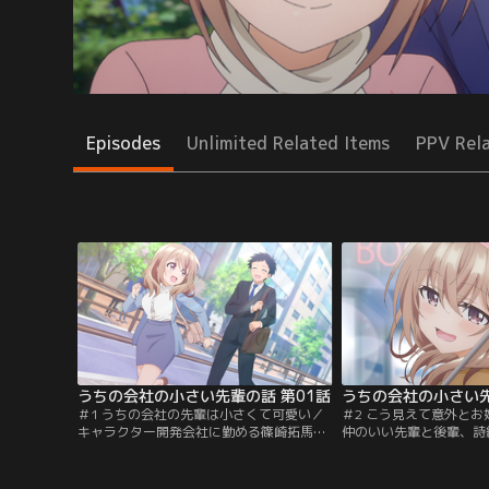
Episodes
Unlimited Related Items
PPV Rel
うちの会社の小さい先輩の話 第01話
うちの会社の小さい先
＃1 うちの会社の先輩は小さくて可愛い／
＃2 こう見えて意外と
キャラクター開発会社に勤める篠崎拓馬は
仲のいい先輩と後輩、詩
入社1年目の新人。まだまだ不慣れではあ
な2人を温かく見守る人
るが、入社3年目の小さくて可愛い先輩、
発課の主任・秋那千尋。
片瀬詩織里に癒されたり励まされたりしつ
させようと画策する千尋