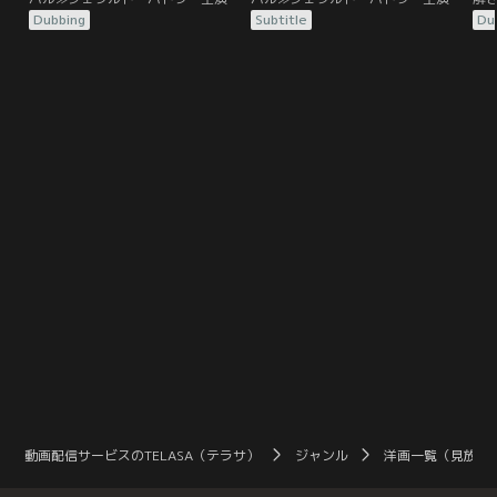
ハイブリッド・サバイバルアクショ
ハイブリッド・サバイバルアクショ
ジ
Dubbing
Subtitle
Du
ン東京を経由しシンガポールからホ
ン東京を経由しシンガポールからホ
を
ノルルへ、新年早々悪天候が予想さ
ノルルへ、新年早々悪天候が予想さ
ア
れる中、会社の指示で難しいフライ
れる中、会社の指示で難しいフライ
ト
トに臨むトランス機長（ジェラル
トに臨むトランス機長（ジェラル
ち
ド・バトラー）は、ホノルルの地で
ド・バトラー）は、ホノルルの地で
て
離れて暮らす愛娘との久々の再開を
離れて暮らす愛娘との久々の再開を
を
待ち焦がれていた。
待ち焦がれていた。
管
と
動画配信サービスのTELASA（テラサ）
ジャンル
洋画一覧（見放題