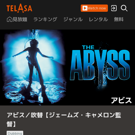
Watch now
見放題
ランキング
ジャンル
レンタル
無料
は
アビス／吹替【ジェームズ・キャメロン監
督】
Dubbing