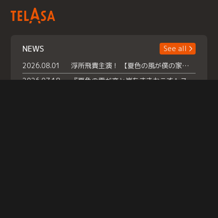
NEWS
See all
2026.08.01
浮所飛貴主演！ 【夏色の風が僕の家にやってきた】 本日よりテラサで独占配信スタート！
2026.07.18
『夏色の雲が恋と嵐をまきおこす』スペシャルメイキング 【Part1】2026年７月18日（土）23時30分～配信スタート！話題のシーンの裏側を大公開！豪華キャスト大集合！ 『武宮家 真夏の家族会議』開催！
2026.07.15
救命医・遥（今田）の《心揺さぶる過去》や、 麻酔科医・権野（船越英一郎）の《謎多きプライベート》など… 《知られざるエピソード》を独占配信！
Help
|
Company Profile
|
Act on Specified Commercial Transactions
|
Terms of Service
|
Privacy Policy
© TELASA CORPORATION, All Rights Reserved.