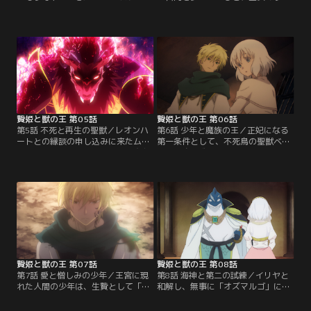
について何も知らないサリフィは、
ヴィアンと名乗る魔族が通りかか
魔族の国について学ぶため、宰相の
る。それはサリフィをお披露目した
アヌビスに教鞭をとってもらってい
宴以来、各国からの抗議や問い合わ
た。そこでレオンハートが長い間休
せが殺到したことから、諸侯との遺
息をとっていないことを知り、「一
恨を修復するためにアヌビスが独断
緒に王宮の外へ出かけたいの」とお
で縁談を進めていたためだった。こ
願いすると、根負けしたレオンハー
れまですべての縁談を拒絶していた
トは条件付きで承諾する。正体がバ
レオンハートは怒り心頭で反発する
レないよう、変装して…。【提供：
が…。【提供：バンダイチャンネ
バンダイチャンネル】
ル】
贄姫と獣の王 第05話
贄姫と獣の王 第06話
第5話 不死と再生の聖獣／レオンハ
第6話 少年と魔族の王／正妃になる
ートとの縁談の申し込みに来たムル
第一条件として、不死鳥の聖獣ベン
ガ王国のアミトは、サリフィと交友
ヌの召喚に成功したサリフィ。一
を深めヴィヴィアンからの攻撃から
方、王宮内に賊が侵入し拘束中だっ
サリフィを守ったことで、特別に王
たが、法官セトの尋問によって自害
宮に留まることを許された。アミト
してしまったとの報告が。また王宮
が作ったお菓子を仲良く食べている
へ賊の侵入を許してしまえばただで
と、近衛隊長のヨルムンガンドがサ
は済まないと話す門兵の前に現れた
リフィを御前会議に呼び出しに。そ
刺客は、“魔王に用がある”と話す人
こでアヌビスがサリフィを正妃とし
間の少年だった。【提供：バンダイ
て迎える代わりに提示した…。【提
チャンネル】
供：バンダイチャンネル】
贄姫と獣の王 第07話
贄姫と獣の王 第08話
第7話 愛と憎しみの少年／王宮に現
第8話 海神と第二の試練／イリヤと
れた人間の少年は、生贄として「オ
和解し、無事に「オズマルゴ」に留
ズマルゴ」に差し出されてしまった
まることができたサリフィ。しかし
サリフィを連れ戻すために乗り込ん
平穏な日常も束の間で、アヌビスか