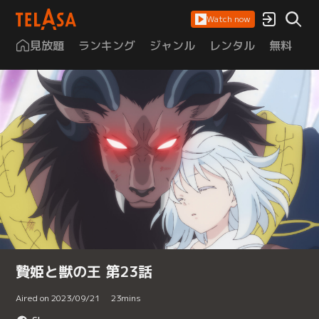
Watch now
見放題
ランキング
ジャンル
レンタル
無料
は
贄姫と獣の王 第23話
Aired on 2023/09/21
23
mins