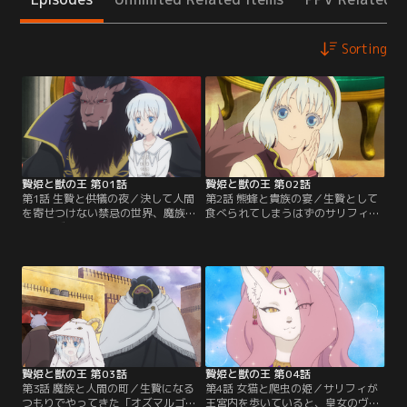
Sorting
贄姫と獣の王 第01話
贄姫と獣の王 第02話
第1話 生贄と供犠の夜／決して人間
第2話 熊蜂と貴族の宴／生贄として
を寄せつけない禁忌の世界、魔族の
食べられてしまうはずのサリフィだ
国「オズマルゴ」に99人目の生贄と
ったが、王様の意向で妃として迎え
して捧げられてしまった少女サリフ
られることに。名前のない王様は、
ィ。魔族の王に差し出され、恐れ慄
サリフィに「レオンハート」と名付
くかと思いきや短気な王様を嗜める
けられ満更でもない様子だったが、
サリフィに、見張り役の魔族である
人間を妃に迎えるという異例の事態
キュクとロプスも驚き慌てた様子。
に、臣下たちは猛反対する。レオン
しかし、生贄を喰らう供儀が行われ
ハートの心変わりを誘うために元老
る天啓の夜を迎えると、サリフィは
院が出した提案は…。【提供：バン
王様の隠された真実を…。【提供：
ダイチャンネル】
バンダイチャンネル】
贄姫と獣の王 第03話
贄姫と獣の王 第04話
第3話 魔族と人間の町／生贄になる
第4話 女猫と爬虫の姫／サリフィが
つもりでやってきた「オズマルゴ」
王宮内を歩いていると、皇女のヴィ