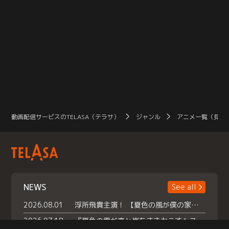
動画配信サービスのTELASA（テラサ）
ジャンル
アニメ一覧（見放
NEWS
See all
2026.08.01
浮所飛貴主演！ 【夏色の風が僕の家にやってきた】 本日よりテラサで独占配信スタート！
2026.07.18
『夏色の雲が恋と嵐をまきおこす』スペシャルメイキング 【Part1】2026年７月18日（土）23時30分～配信スタート！話題のシーンの裏側を大公開！豪華キャスト大集合！ 『武宮家 真夏の家族会議』開催！