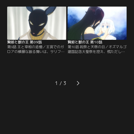
できた、幼馴染のイリヤだった。サ
ら次の王妃の試練の条件を言い渡さ
リフィが魔族の王の妃になるという
れる。それは、筋金入りの人間嫌い
話に納得がいかないイリヤは、サリ
で、気難しいと噂されるガロア公爵
フィの意識を失わせて無理やり連れ
をミストレスとして歓待することだ
去ってしまった。攫われたサリフィ
った。数々の戦で武勲を立てた伝説
を取り戻すため、レオンハートは聖
の武将で魔族の間でも恐れられてい
獣のグウィバー…。【提供：バンダ
るガロアに、サリフィは…。【提
イチャンネル】
供：バンダイチャンネル】
贄姫と獣の王 第09話
贄姫と獣の王 第10話
第9話 王と宰相の追憶／王宮でのガ
第10話 祝祭と天啓の日／オズマルゴ
ロアの横暴な振る舞いは、サリフィ
建国記念大聖祭を控え、慌ただしい
が王の妃として相応しい人間かどう
王宮内。大聖祭の式典では、歴代の
かを確かめるため、部下であるジョ
王様が初代王様の衣装を着て国民の
ズに暴君を演じさせたものだった。
前に姿を現す。しかし、大聖祭前日
危機的状況でも保身ではなく、他人
の空は荒れ模様で、レオンハートが
を庇おうとする姿が認められ、魚竜
魔族の姿と力を失う天啓の夜を迎え
族の支持を得ることができたサリフ
ることに。地下の祭壇の間でサリフ
1
ィ。しかし、その状況にアヌビスは
ィと一晩過ごしていたが、強い風で
苛立ちを隠せず…。【提供：バンダ
瘴気がすべて流され、朝になって
イチャンネル】
も…。【提供：バンダイチャンネ
ル】