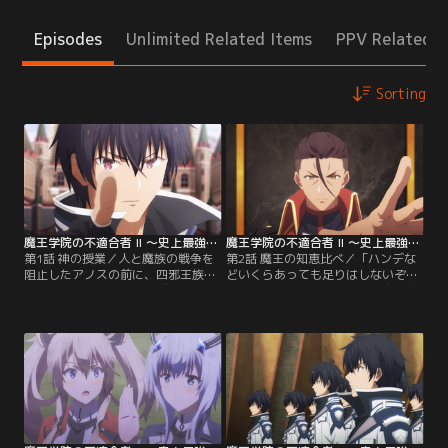
Episodes
Unlimited Related Items
PPV Related I
Sorting
魔王学院の不適合者 II ～史上最強の魔王の始祖、転生して子孫たちの学校へ通う～ 第01話
魔王学院の不適合者 II ～史上最強の魔王の始祖、転生して子孫たちの学校へ通う～ 第02話
第1話 神の授業／人と魔族の戦争を
第2話 魔王の知恵比べ／「ハンデな
阻止したアノスの前に、四邪王族が
どいくらあっても足りはしないぞ。
一人、エールドメード・ディティジ
なにせ、この俺に挑むのだ」魔王学
ョンが魔王学院の教師として現れ
院に潜む“神の子”を探すアノスた
た。しかもエールドメードは自らを
ち。仲間たちが二千年前の魔族から
天父神（てんぷしん）ノウスガリア
襲撃を受ける中、アノスは熾死王軍
と名乗り、暴虐の魔王を滅ぼす新た
参謀、ジーク・オズマと知恵比べで
な“神の子”が魔王学院にいるとい
対決することに。アノスが“神の
う。あらゆる理不尽をものともしな
子”の正体を予想して相手の判定を
い≪不適合者≫は新たな戦いへ！
受け、一定回数内に当てるというも
のだ。