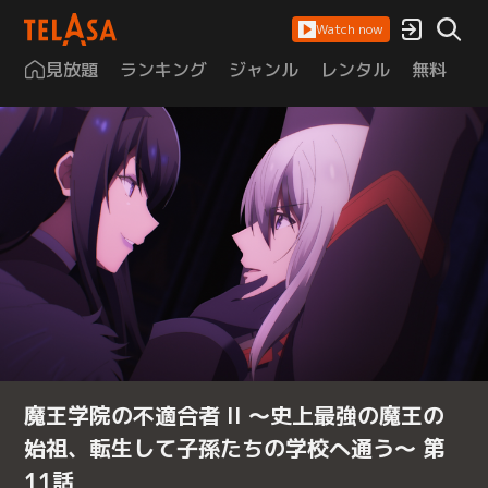
Watch now
見放題
ランキング
ジャンル
レンタル
無料
は
魔王学院の不適合者 II ～史上最強の魔王の
始祖、転生して子孫たちの学校へ通う～ 第
11話