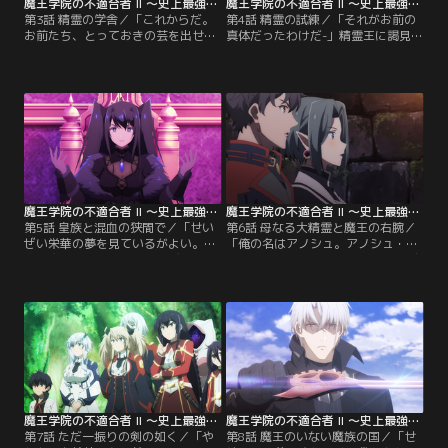
魔王学院の不適合者 II ～史上最強の魔王の始祖、転生して子孫たちの学校へ通う～ 第03話
魔王学院の不適合者 II ～史上最強の魔王の始祖、転生して子孫たちの学校へ通う～ 第04話
第3話 精霊の学舎／「これからだ。
第4話 精霊の試練／「それがお前の
お前たち、とっておきの芸を出せ」
真体だったわけだ-」精霊王に謁見す
遠征試験の名目でゼーヘンブルグを
るため、大樹エニユニエンの試練に
訪れたアノスと一回生たち。アノス
挑み続けるアノスたち。次なる試練
の目的は「精霊の森アハルトヘルン
「グニエールの階段」は20本の道か
で待つ」と伝言を残したかつての右
ら5本の正解を選ぶという、ほとん
腕、シン・レグリアである。森への
ど運試しの難問だ。しかしリィナの
道中、アノスは情報屋の少女・リィ
助言もあり、アノスたちはそれぞれ
ナと出会う。同じくアハルトヘルン
天辺を目指していく。そして精霊王
を目指す彼女を連れて、一行は森の
の城に一番乗りしたレイとミサが、
深淵へと進む。
いよいよ最後の試練へ！
魔王学院の不適合者 II ～史上最強の魔王の始祖、転生して子孫たちの学校へ通う～ 第05話
魔王学院の不適合者 II ～史上最強の魔王の始祖、転生して子孫たちの学校へ通う～ 第06話
第5話 皇族と混血の狭間で／「せい
第6話 母なる大精霊と魔王の右腕／
ぜい栄華の夢を見ているがよい。本
「俺の名はアノシュ。アノシュ・ポ
物の魔王が帰るまでな。」デルゾゲ
ルティコーロだ。」アノスたちはデ
ードに現れたアヴォス・ディルヘヴ
ルゾゲードの地下迷宮に潜入。アヴ
ィアは伝承と噂に支配されたミサだ
ォス・ディルヘヴィアとの対決の前
った。彼女はディルヘイド中の魔族
に、ミサの出生の秘密、アノスの右
に自身を信奉させ、アノスを滅ぼす
腕シン・レグリアの意図、そして大
ことを宣言。アノスたちはミサを救
精霊レノの死の真相を確かめるべ
うために魔王城へ。一方、街中では
く、≪時間遡航（レヴァロン）≫で
アヴォスに支配された者たちが混血
二千年前のガイラディーテへと向か
の魔族を襲っていた。
う。
魔王学院の不適合者 II ～史上最強の魔王の始祖、転生して子孫たちの学校へ通う～ 第07話
魔王学院の不適合者 II ～史上最強の魔王の始祖、転生して子孫たちの学校へ通う～ 第08話
第7話 ただ一振りの剣の如く／「や
第8話 魔王のいない魔族の国／「せ