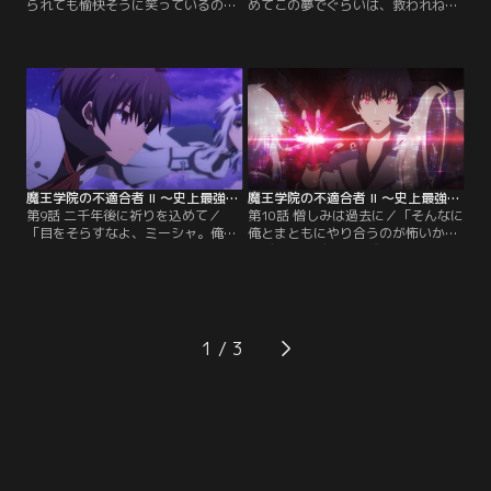
られても愉快そうに笑っているのだ
めてこの夢でぐらいは、救われねば
から始末に負えぬ。」二千年前の大
嘘だろう。」アハルトヘルンでのア
精霊の森アハルトヘルン。少年の姿
ノスたちの調査は続く。アヴォス・
に変化したアノスは旅芸人アノシ
ディルヘヴィアの≪暴虐の魔王≫と
ュ・ポルティコーロと名乗り、しば
しての根源を変えることは叶わない
らく滞在して調査することに。アノ
が、レノからあるヒントを得たアノ
スたちが大精霊レノと、転生前のア
ス。レイはシンを相手に剣技の修練
ノスより彼女の護衛任務を受けたシ
に励んでいた。その後、アノスはエ
ンの様子を見守る中、熾死王エール
ールドメードを追ってデルゾゲード
ドメードが…。
へ。
魔王学院の不適合者 II ～史上最強の魔王の始祖、転生して子孫たちの学校へ通う～ 第09話
魔王学院の不適合者 II ～史上最強の魔王の始祖、転生して子孫たちの学校へ通う～ 第10話
第9話 二千年後に祈りを込めて／
第10話 憎しみは過去に／「そんなに
「目をそらすなよ、ミーシャ。俺た
俺とまともにやり合うのが怖いか？
ちはそれを見届けるために、ここま
アヴォス・ディルヘヴィア」大精霊
で来たのだ」二千年後に起こりうる
レノとシンが辿った悲劇を見届け、
アノスと人間の衝突を回避するた
現代のデルゾゲードに戻ってきたア
め、勇者カノンは自らが偽りの魔王
ノスたち。そこではアヴォス・ディ
となる計画を進め、シンもその決意
ルヘヴィアに洗脳されたメルヘイス
を認める。そんなシンの変化を見
や魔族たちによる、混血へのさらな
1
て、レノはシンへの恋を自覚して結
る迫害が行われていた。アノスは彼
婚を申し込む！二人の結婚式に沸き
らを退けつつ玉座の間へ。
立つアハルトヘルンの森。