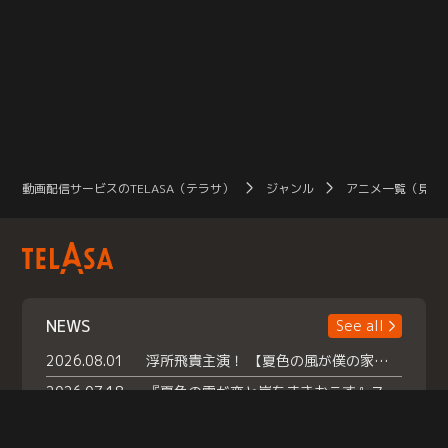
動画配信サービスのTELASA（テラサ）
ジャンル
アニメ一覧（見放
NEWS
See all
2026.08.01
浮所飛貴主演！ 【夏色の風が僕の家にやってきた】 本日よりテラサで独占配信スタート！
2026.07.18
『夏色の雲が恋と嵐をまきおこす』スペシャルメイキング 【Part1】2026年７月18日（土）23時30分～配信スタート！話題のシーンの裏側を大公開！豪華キャスト大集合！ 『武宮家 真夏の家族会議』開催！
2026.07.15
救命医・遥（今田）の《心揺さぶる過去》や、 麻酔科医・権野（船越英一郎）の《謎多きプライベート》など… 《知られざるエピソード》を独占配信！