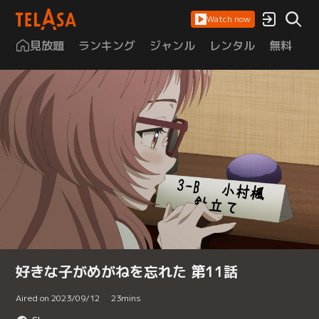
Watch now
見放題
ランキング
ジャンル
レンタル
無料
は
好きな子がめがねを忘れた 第11話
Aired on 2023/09/12
23
mins