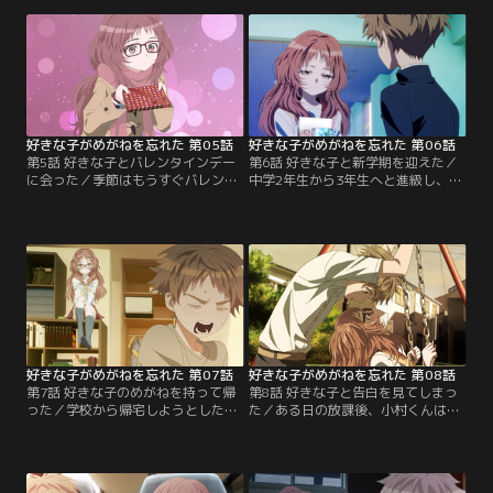
んが確認すると、それは別のクラス
くん。三重さんは色々なめがねを試
の女子が学年一イケメンの東くんに
着し、小村くんに意見を求めるが、
向けたものだった。それを聞いた三
どの三重さんも魅力的で参考になる
重さんは親切心から東くんに直接手
意見が言えなくて…？
紙を渡してしまう。周囲から見ると
あたかも三重さんが東くんにラブレ
ターを渡しているように…。
好きな子がめがねを忘れた 第05話
好きな子がめがねを忘れた 第06話
第5話 好きな子とバレンタインデー
第6話 好きな子と新学期を迎えた／
に会った／季節はもうすぐバレンタ
中学2年生から3年生へと進級し、新
イン。母親からおつかいを頼まれた
学期を迎えた2人。小村くんはまた
小村くんは、三重さんからチョコレ
三重さんと同じクラスになれて喜ぶ
ートをもらう妄想にふけながら街へ
のも束の間、席替えにより、となり
と繰り出す。そんな妄想をしていた
の席ではなく離れ離れの席になって
ら、三重さんと偶然遭遇！成り行き
しまう。この先もめがねを忘れるで
でバレンタインフェア一色の街で行
あろう三重さんのサポートが出来な
動を共にすることになり…。
くなることを心配する小村くんだ
が…。
好きな子がめがねを忘れた 第07話
好きな子がめがねを忘れた 第08話
第7話 好きな子のめがねを持って帰
第8話 好きな子と告白を見てしまっ
った／学校から帰宅しようとした小
た／ある日の放課後、小村くんは校
村くんは、三重さんの机にめがねが
庭をさまよう猫についていくと、告
あることに気づく。三重さんはどう
白されている東くんを目撃してしま
やらめがねを持ち帰る事を忘れてし
う。告白の邪魔をしてはいけないと
まったようだ。三重さんに連絡を
身をひそめるが、猫を探しに来た三