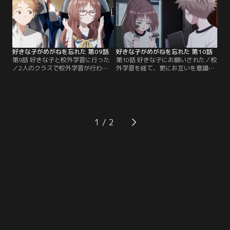
し、めがねを預かることになった小
重さんもその場に来てしまいそうに
村くん。自分の部屋に好きな人のめ
なり、大パニック！小村くんはなん
がねがあることで、変に意識し、悶
とかバレないように奮闘するが…。
絶してしまう。
好きな子がめがねを忘れた 第09話
好きな子がめがねを忘れた 第10話
第9話 好きな子と校外学習に行った
第10話 好きな子にお願いされた／校
／2人のクラスで校外学習が行われ
外学習を経て、更にお互いを意識し
ることになった。小村くんと三重さ
始めた2人。徐々に2人の距離が縮ま
んはそれぞれ同じ班になることを密
る中、文化祭に向けた準備がクラス
かに期待していたが、2人の気持ち
一丸となって行われる。2人はペア
を汲み取った友人の手助けもあり、
となって作業を進めるが、三重さん
晴れて一緒の班となる。校外学習で
が「あるお願い」をするため、休憩
はめがねを絶対忘れないと息巻く三
中に小村くんを誰もいない教室へと
1
重さんだったが…。
誘う…。