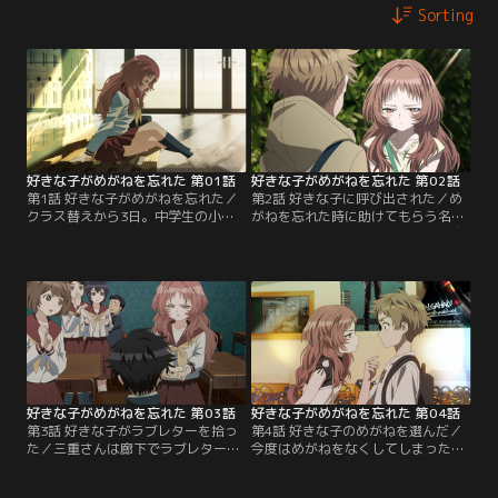
Sorting
好きな子がめがねを忘れた 第01話
好きな子がめがねを忘れた 第02話
第1話 好きな子がめがねを忘れた／
第2話 好きな子に呼び出された／め
クラス替えから3日。中学生の小村
がねを忘れた時に助けてもらう名目
楓は、となりの席のめがねをかけた
で小村くんと三重さんは連絡先を交
女の子、三重あいに惹かれている。
換した。ある日の休日、三重さんか
ある日、めがねを忘れてしまい何も
ら呼び出しがかかる小村くん。集合
見えない三重さんを小村くんは必死
場所に嬉々として向かう小村くんだ
にフォローするが、その距離間が近
が、三重さんはまたもやめがねを忘
すぎて…？
れてしまって…。
好きな子がめがねを忘れた 第03話
好きな子がめがねを忘れた 第04話
第3話 好きな子がラブレターを拾っ
第4話 好きな子のめがねを選んだ／
た／三重さんは廊下でラブレターを
今度はめがねをなくしてしまった三
拾ったものの、いつも通りめがねを
重さん。休日に新しいめがねを買う
忘れて宛名がよく見えない。小村く
ため、再び三重さんと出かける小村