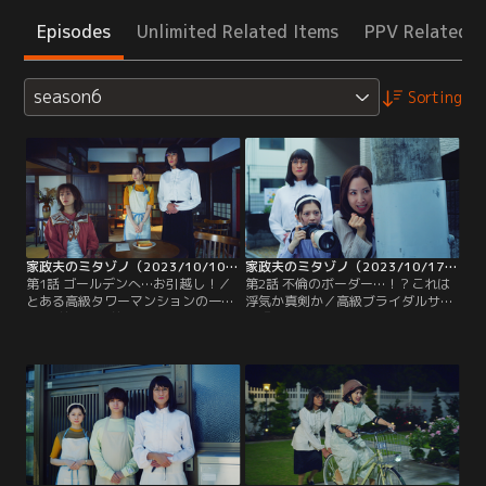
Episodes
Unlimited Related Items
PPV Related I
season6
Sorting
家政夫のミタゾノ（2023/10/10放送分）第01話
家政夫のミタゾノ（2023/10/17放送分）第02話
第1話 ゴールデンへ…お引越し！／
第2話 不倫のボーダー…！？これは
とある高級タワーマンションの一室-
浮気か真剣か／高級ブライダルサロ
-出勤前の夫・前田則之（本多力）か
ン『セイ・イエス』のオーナー、幸
ら「出かけるときはメッセージを」
田愛（真飛聖）の自宅に派遣された
「GPSはオンにして」と細かく注文
三田園（松岡昌宏）と実優（桜田ひ
をつけられている前田翠（松本まり
より）。「『セイ・イエス』に行け
か）。うんざりしながらも笑顔で聞
ば絶対離婚しない」というジンクス
き流していた翠だったが、則之が出
があるほど人気のブライダルサロン
かけた途端、真顔に。
で、結婚して10年になる夫の純（福
井晶一）との夫婦仲も良好…に見え
たが…。