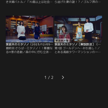
き夫婦バトル／「70歳以上は社会の
ら逃げた妻の謎！？／ゴルフ界の若
コスパが悪くなるから日本から追い
きスーパースター・羽井来斗（佐伯
出せ」という発言で炎上したITベン
大地）がメジャー大会を前に突然
チャー企業の社長・矢崎智（丸山智
「育休」を宣言する。時を同じくし
己）。アイドルとの不倫疑惑をスク
て、三田園薫（松岡昌宏）と村田光
ープされて以来、表舞台から姿を消
（伊野尾慧）が羽井家から依頼を受
し、山奥にポツンと建つ一軒家で暮
け、訪問。すると、来斗の妻・早苗
らしていた。
（南沢奈央）が大きな荷物を手に泣
きながら出てくる場面に遭遇してし
まう！
家政夫のミタゾノ（2023/12/05放送分）第09話（最終話）
家政夫のミタゾノ［解説放送］（2023/10/10放送分）第01話
最終回 さらば…ミタゾノ！！華麗な
第1話 ゴールデンへ…お引越し！／
るM家の悲劇／森の中に佇む立派な
とある高級タワーマンションの一室-
お屋敷--桃山宗次郎（小野武彦）を
-出勤前の夫・前田則之（本多力）か
当主とする桃山家に派遣されていた
ら「出かけるときはメッセージを」
三田園薫（松岡昌宏）と矢口実優
「GPSはオンにして」と細かく注文
（桜田ひより）。長女の麗子（黒木
をつけられている前田翠（松本まり
瞳）とその夫・康介（宮川一朗
か）。うんざりしながらも笑顔で聞
太）、宗次郎の弟・哲平（有薗芳
き流していた翠だったが、則之が出
1
記）らが揃っての夕食を待つ中、服
かけた途端、真顔に。
を真っ赤に染め、手に果物ナイフを
握りしめた実優がフラフラと現
れ…。