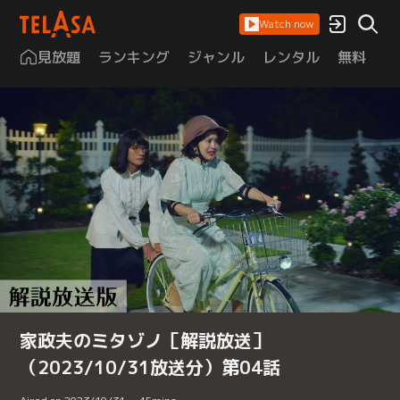
Watch now
見放題
ランキング
ジャンル
レンタル
無料
は
家政夫のミタゾノ［解説放送］
（2023/10/31放送分）第04話