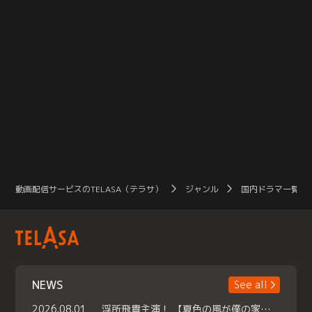
動画配信サービスのTELASA（テラサ）
ジャンル
国内ドラマ一覧（
NEWS
See all
2026.08.01
浮所飛貴主演！ 【夏色の風が僕の家にやってきた】 本日よりテラサで独占配信スタート！