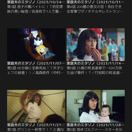
家政夫のミタゾノ（2023/10/24放送分）第03話
家政夫のミタゾノ（2023/10/31放送分）第04話
第3話 息子が闇バイトに！？防犯家
第4話 200億の悪女の恋！告白でき
族の黒い秘密／田舎町で1人で暮ら
る家事ワザ／ホテルやレストランな
す老婆・田浦加代子（前田美波里）
どを経営する天宮グループの社長・
の家に派遣された三田園薫（松岡昌
天宮雄一（伊武雅刀）宅へ派遣され
宏）と村田光（伊野尾慧）。そこ
た三田園薫（松岡昌宏）と村田光
に、亡くなった息子の妻・西園寺渚
（伊野尾慧）、矢口実優（桜田ひよ
（横山めぐみ）と孫の康太（福山翔
り）。天宮家の令嬢・天宮麗美（佐
大）が引っ越してくることに…。
津川愛美）は、番組やネットで話題
に上がるたびに会社の株価も上がる
ので、「株価を動かす令嬢」と呼ば
れていた。
家政夫のミタゾノ（2023/11/07放送分）第05話
家政夫のミタゾノ（2023/11/14放送分）第06話
第5話 60分後に全員死ぬ！？天才シ
第6話 25歳の町長選挙で…500万持
ェフの殺意！！／高森修作（中村梅
ち逃げ事件！？／竹和町の町長選挙
雀）の家に忍び込んだ隣人の有坂凛
に立候補している小杉太一郎（醍醐
（中島もも）は、書斎で金庫のロッ
虎汰朗）の家に派遣された三田園薫
クを開けようとしているところを修
（松岡昌宏）と矢口実優（桜田ひよ
作に見つかってしまう！とっさに
り）。当選すれば「史上最年少町
「迷い込んだ猫を探しに来た」と言
長」となる太一郎は、地元・竹和町
い訳をした凛だったが、偶然高森家
商店街の復活を政策に掲げており、
に派遣されていた三田園薫（松岡昌
商店街を潰し、大規模再開発を推進
宏）は、凛が本当は猫など飼ってい
する現職の石黒潤三（福田転球）と
ないことを察知。
対立していた。
家政夫のミタゾノ（2023/11/21放送分）第07話
家政夫のミタゾノ（2023/11/28放送分）第08話
第7話 ポツンと一軒家で！？ 仁義な
第8話 育休ゴルファー…スター夫か