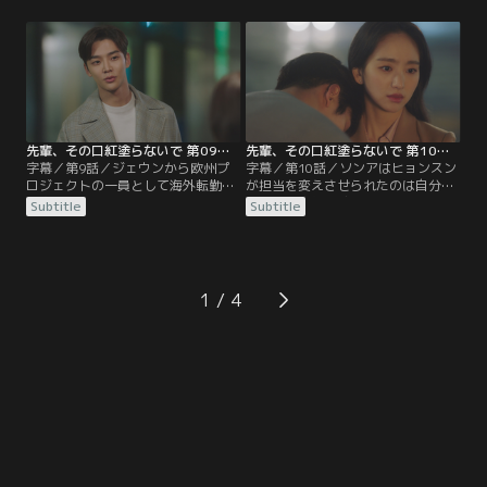
ざとヒョンスンに嫌がらせをする。
ると疑われる。一方、ジェシンはク
そして、ソンアは公私混同するジェ
ォン次長を通してヒョンスンに不要
シンを避けるようになる。そんなあ
な業務を与える。また、ソンアはイ
る日、仕事で化粧品売り場を訪れた
ベント会場へ1人で下見に行くが、
ソンアは偶然ヒョジュに出会い…。
そこへジェシンが現れ…。
先輩、その口紅塗らないで 第09話／字幕
先輩、その口紅塗らないで 第10話／字幕
字幕／第9話／ジェウンから欧州プ
字幕／第10話／ソンアはヒョンスン
ロジェクトの一員として海外転勤の
が担当を変えさせられたのは自分の
提案をされたソンアだが、ジェシン
せいだと責任を感じ、ヒョンスンの
Subtitle
Subtitle
から何も聞いておらず返答に困る。
ことが気になり始める。しかし、ヒ
一方、ジスンに気があるジェウン
ョンスンはソンアに心配をかけない
は、店員のガヨンからの連絡でジス
よう慣れない業務にも一生懸命励
ンと再会を果たす。そんな中、ヒョ
む。一方、ヒョジュは自分に関心を
ンスンはジェシンの指示でソンアと
示さないジェシンに対して、怒りを
1
は別の担当になり…。
あらわにする。