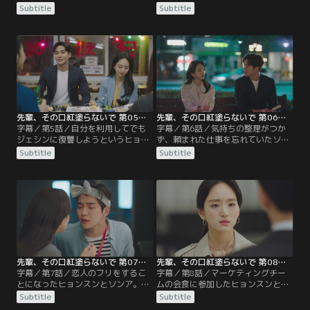
ィングショップに来店した現場をソ
が、ジェシンは突然のことに驚き、
Subtitle
Subtitle
ンアに見せたヒョンスン。しかし、
考える時間をくれと言う。落ち込む
驚きを隠せないソンアは、個人的な
ソンアはヒョンスンの元を訪れ、ジ
ことに関わるべきじゃなかったと逆
ェシンに復讐するためにはどうした
上し、ヒョンスンの気持ちを拒否す
らいいか尋ねる。そんなソンアにヒ
る。一方、ジェシンにはヒョジュと
ョンスンは、自分とつきあおうと提
結婚せざるを得ない理由があった。
案するが…。
先輩、その口紅塗らないで 第05話／字幕
先輩、その口紅塗らないで 第06話／字幕
字幕／第5話／自分を利用してでも
字幕／第6話／気持ちの整理がつか
ジェシンに復讐しようというヒョン
ず、頼まれた仕事を忘れていたソン
スンの提案を断ったソンア。そんな
ア。しかし、ヒョンスンが代わりに
Subtitle
Subtitle
ある日、ヒョンスンとソンアはユ課
処理をしてくれたおかげで事なきを
長と共に出張に行くことになるが、
得る。そして、ソンアは自分の思い
ジェシンに未練があるソンアは、ヒ
をヒョンスンに打ち明ける。一方、
ョンスンに対して冷たい態度をと
ジェウンと共に会長の元へ向かった
る。そして、ソンアは自身の傷をえ
ジェシンは、部屋の中に入れてもら
ぐる言葉を放つヒョンスンに激高す
えず疎外感を味わう。
る。
先輩、その口紅塗らないで 第07話／字幕
先輩、その口紅塗らないで 第08話／字幕
字幕／第7話／恋人のフリをするこ
字幕／第8話／マーケティングチー
とになったヒョンスンとソンア。ヒ
ムの会食に参加したヒョンスンとソ
ョンスンのせいでソンアに振られた
ンアだったが、ユ課長のひと言によ
Subtitle
Subtitle
と思っているジェシンは、会議でわ
りヒョンスンは社内に好きな人がい