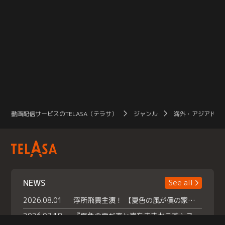
動画配信サービスのTELASA（テラサ）
ジャンル
海外・アジアドラ
NEWS
See all
2026.08.01
浮所飛貴主演！ 【夏色の風が僕の家にやってきた】 本日よりテラサで独占配信スタート！
2026.07.18
『夏色の雲が恋と嵐をまきおこす』スペシャルメイキング 【Part1】2026年７月18日（土）23時30分～配信スタート！話題のシーンの裏側を大公開！豪華キャスト大集合！ 『武宮家 真夏の家族会議』開催！