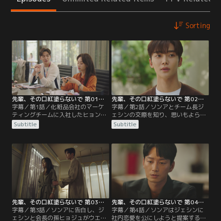
Sorting
先輩、その口紅塗らないで 第01話／字幕
先輩、その口紅塗らないで 第02話／字幕
字幕／第1話／化粧品会社のマーケ
字幕／第2話／ソンアとチーム長ジ
ティングチームに入社したヒョンス
ェシンの交際を知り、思いもよらな
ンは、2年先輩のソンアに片思い中
かったことに深く落ち込んでいたヒ
Subtitle
Subtitle
だが、なかなかうまくいかない。そ
ョンスン。そんな中、姉ジスンのウ
んなある日、ヒョンスンの誕生日を
エディングショップでジェシンの姿
祝うため、同じチームの同僚たちが
を偶然見かけるが、ジェシンの横に
集まる。誰かから連絡を受けたソン
いたのはソンアではなく違う女性だ
アは席を外し、心配したヒョンスン
った。一方、ソンアはジェシンとの
は後を追うが…。
結婚を考え始めるが…。
先輩、その口紅塗らないで 第03話／字幕
先輩、その口紅塗らないで 第04話／字幕
字幕／第3話／ソンアに告白し、ジ
字幕／第4話／ソンアはジェシンに
ェシンと会長の孫ヒョジュがウエデ
社内恋愛を公にしようと提案する