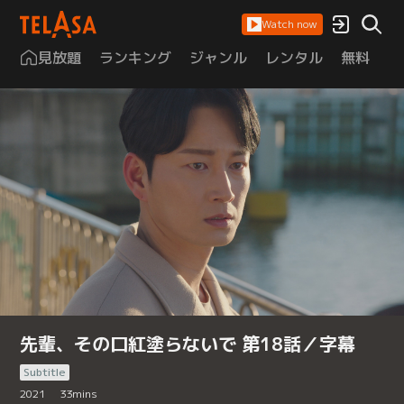
Watch now
見放題
ランキング
ジャンル
レンタル
無料
は
先輩、その口紅塗らないで 第18話／字幕
Subtitle
2021
33
mins