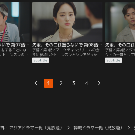
なく違う女性だっ
逆上し、ヒョンスンの気持ちを拒否する。
らいいか尋ねる。
シンとの結婚を考
一方、ジェシンにはヒョジュと結婚せざる
ンは、自分とつき
を得ない理由があった。
先輩、その口紅塗らないで 第07話／字幕
先輩、その口紅塗らないで 第08話／字幕
リをすることにな
字幕／第8話／マーケティングチームの会
字幕／第9話／ジ
。ヒョンスンのせ
食に参加したヒョンスンとソンアだった
クトの一員として
思っているジェシ
が、ユ課長のひと言によりヒョンスンは社
ソンアだが、ジェ
Subtitle
Subtitle
ンスンに嫌がらせ
内に好きな人がいると疑われる。一方、ジ
ず返答に困る。一
は公私混同するジ
ェシンはクォン次長を通してヒョンスンに
ェウンは、店員の
る。そんなある
不要な業務を与える。また、ソンアはイベ
ンと再会を果たす
を訪れたソンアは
ント会場へ1人で下見に行くが、そこへジ
はジェシンの指示
1
2
3
4
。
ェシンが現れ…。
なり…。
海外・アジアドラマ一覧（見放題）
韓流ドラマ一覧（見放題）