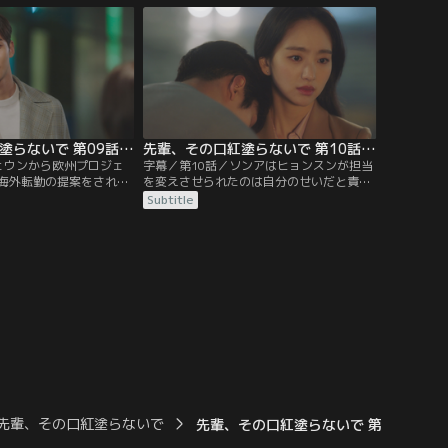
そんなソンアにヒョンス
ヒョンスンに対して冷たい態度をとる。そ
あおうと提案するが…。
して、ソンアは自身の傷をえぐる言葉を放
つヒョンスンに激高する。
先輩、その口紅塗らないで 第09話／字幕
先輩、その口紅塗らないで 第10話／字幕
ェウンから欧州プロジェ
字幕／第10話／ソンアはヒョンスンが担当
海外転勤の提案をされた
を変えさせられたのは自分のせいだと責任
シンから何も聞いておら
を感じ、ヒョンスンのことが気になり始め
Subtitle
方、ジスンに気があるジ
る。しかし、ヒョンスンはソンアに心配を
ガヨンからの連絡でジス
かけないよう慣れない業務にも一生懸命励
。そんな中、ヒョンスン
む。一方、ヒョジュは自分に関心を示さな
でソンアとは別の担当に
いジェシンに対して、怒りをあらわにす
る。
先輩、その口紅塗らないで
先輩、その口紅塗らないで 第30話／字