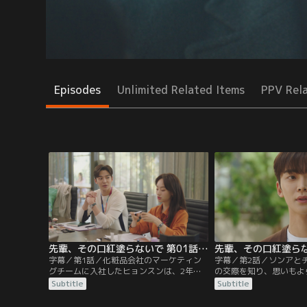
Episodes
Unlimited Related Items
PPV Rel
先輩、その口紅塗らないで 第01話／字幕
字幕／第1話／化粧品会社のマーケティン
字幕／第2話／ソンアと
グチームに入社したヒョンスンは、2年先
の交際を知り、思いもよ
輩のソンアに片思い中だが、なかなかうま
深く落ち込んでいたヒョ
Subtitle
Subtitle
くいかない。そんなある日、ヒョンスンの
中、姉ジスンのウエディ
誕生日を祝うため、同じチームの同僚たち
ェシンの姿を偶然見かけ