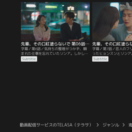
が集まる。誰かから連絡を受けたソンアは
横にいたのはソンアでは
席を外し、心配したヒョンスンは後を追う
た。一方、ソンアはジェ
が…。
え始めるが…。
先輩、その口紅塗らないで 第06話／字幕
字幕／第6話／気持ちの整理がつかず、頼
字幕／第7話／恋人のフ
まれた仕事を忘れていたソンア。しかし、
ったヒョンスンとソンア
ヒョンスンが代わりに処理をしてくれたお
いでソンアに振られたと
Subtitle
Subtitle
かげで事なきを得る。そして、ソンアは自
ンは、会議でわざとヒョ
分の思いをヒョンスンに打ち明ける。一
をする。そして、ソンア
方、ジェウンと共に会長の元へ向かったジ
ェシンを避けるようにな
ェシンは、部屋の中に入れてもらえず疎外
日、仕事で化粧品売り場
感を味わう。
偶然ヒョジュに出会い…
動画配信サービスのTELASA（テラサ）
ジャンル