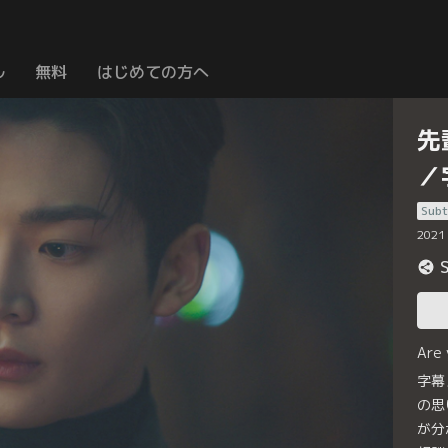
ル
無料
はじめての方へ
先
／
Subt
2021
Are
字幕
の思
が分