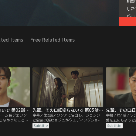
相談
した
が…
Seri
ated Items
Free Related Items
先輩、その口紅塗らないで 第02話／字幕
先輩、その口紅塗らないで 第03話／字幕
チーム長ジェシン
字幕／第3話／ソンアに告白し、ジェシン
字幕／第4話／ソ
らなかったことに
と会長の孫ヒョジュがウエディングショッ
愛を公にしようと
ンスン。そんな
プに来店した現場をソンアに見せたヒョン
突然のことに驚き
Subtitle
Subtitle
ングショップでジ
スン。しかし、驚きを隠せないソンアは、
う。落ち込むソン
るが、ジェシンの
個人的なことに関わるべきじゃなかったと
れ、ジェシンに復