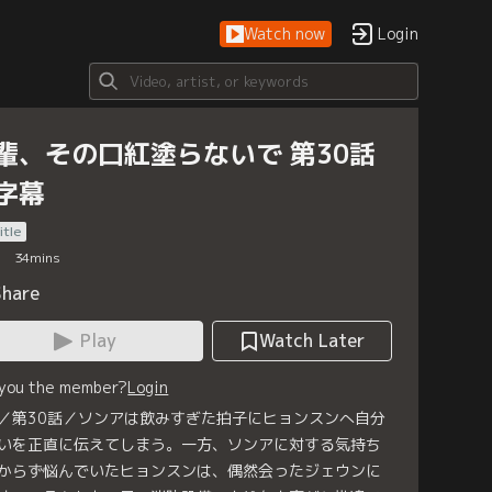
Watch now
Login
輩、その口紅塗らないで 第30話
字幕
itle
34
mins
Share
Play
Watch Later
 you the member?
Login
／第30話／ソンアは飲みすぎた拍子にヒョンスンへ自分
いを正直に伝えてしまう。一方、ソンアに対する気持ち
からず悩んでいたヒョンスンは、偶然会ったジェウンに