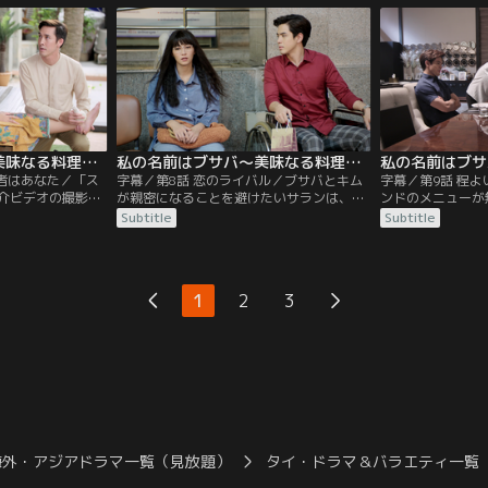
否されてしまう。
の妨害により用意していた料理を出せなく
していたブサバだ
金が発覚し、祖母
なるが、すぐに機転をきかせて別料理を作
間も二股していた
の立ち退きを余儀
り、腕前を認めさせることに成功する。
リを試してみるこ
。
私の名前はブサバ～美味なる料理は恋の味～ 第07話／字幕
私の名前はブサバ～美味なる料理は恋の味～ 第08話／字幕
解者はあなた／「ス
字幕／第8話 恋のライバル／ブサバとキム
字幕／第9話 程
介ビデオの撮影で
が親密になることを避けたいサランは、あ
ンドのメニューが
、デートアプリで
の手この手で邪魔をするが、ブサバの思い
限時間内に作れる
Subtitle
Subtitle
来ることに。初対
を知り2人が会うことを受け入れる。キム
丁寧な作業と出来
落ちたブサバをキ
は、偽装恋人期間中は友達としてお互いを
るブサバは、時間
んなキムを前に、
知り、契約期間後に自分との関係をどうし
負けると後のない
を繰り返すブサバ
たいかを決めてほしいとブサバに伝え、そ
が、ホテルの経営
1
2
3
してサランには契約期間後にブサバにプロ
は、その気持ちを
ポーズするつもりだと宣戦布告する。
い。
海外・アジアドラマ一覧（見放題）
タイ・ドラマ＆バラエティ一覧