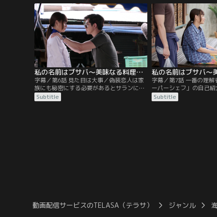
折り合いが悪くクビになり、さらには17年
するが、ブサバからは拒
付き合った恋人トッドにも振られてしま
しかし亡き父が残した借
う。
と母、妹と住む自宅から
なくされてしまうブサバ
私の名前はブサバ～美味なる料理は恋の味～ 第06話／字幕
字幕／第6話 見た目は大事／偽装恋人は家
字幕／第7話 一番の理
族にも秘密にする必要があるとサランに説
ーパーシェフ」の自己紹
得され、家族に嘘をつくことに罪悪感のあ
市場にいるブサバの元へ
Subtitle
Subtitle
るブサバはデートアプリで知り合ったキム
知り合ったキムがやって
とのメールのやりとりで心を落ち着かせ
面での動揺のあまり川に
る。ブサバとのことを認めたくないスー社
ムは優しく介抱する。そ
長は、実力のないシェフを選んだとしてホ
うまく演技ができずNG
テルを売却しレストラン事業も白紙に戻す
を見かね…。
べきだと取締役会で提案する。
動画配信サービスのTELASA（テラサ）
ジャンル