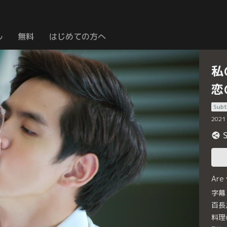
ル
無料
はじめての方へ
私
恋
Subt
2021
Are
字幕
百長
料理