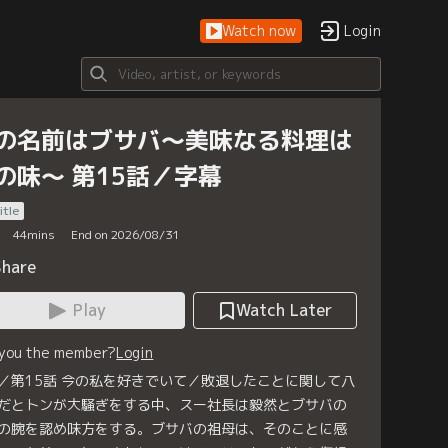
Watch now
Login
の名前はブサバ～美味なる料理は
の味～ 第15話／字幕
itle
44
mins
End on 2026/08/31
Share
Play
Watch Later
 you the member?
Login
／第15話 今の私を好きでいて／敗退したことに関して八
だとトンが大騒ぎをする中、スー社長は毅然とブサバの
の腕を認め味方をする。ブサバの祖母は、そのことに感