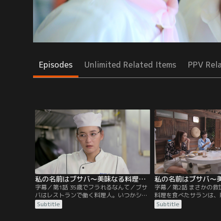
Episodes
Unlimited Related Items
PPV Rel
私の名前はブサバ～美味なる料理は恋の味～ 第01話／字幕
字幕／第1話 35歳でフラれるなんて／ブサ
字幕／第2話 まさかの
バはレストランで働く料理人。いつかシェ
料理を食べたサランは、
フとなり自分のお店を持つことを夢見てい
のシェフはブサバしかい
Subtitle
Subtitle
る。師匠であるランパイ先生の伝統的なタ
そして知名度アップのた
イ料理の味を重んじるがため、シェフとの
「スーパーシェフ」への