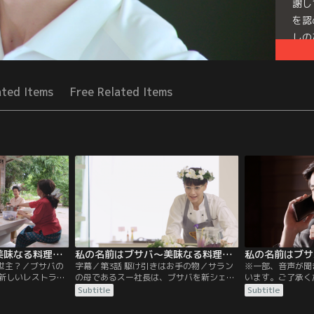
謝し
を認
しの
する
Seri
ated Items
Free Related Items
私の名前はブサバ～美味なる料理は恋の味～ 第02話／字幕
私の名前はブサバ～美味なる料理は恋の味～ 第03話／字幕
救世主？／ブサバの
字幕／第3話 駆け引きはお手の物／サラン
※一部、音声が聞
新しいレストラン
の母であるスー社長は、ブサバを新シェフ
います。ご了承く
ないと確信する。
と認めるためには実力を確かめる必要があ
恋人の条件／傷心
Subtitle
Subtitle
め、料理対決番組
ると主張し、試食会が開かれることになっ
ピムは内緒でデー
参加を含めて打診
た。当日、ブサバに嫉妬する同僚のターン
ホにインストール