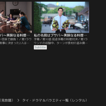
か、元彼のトッドが2年
ことでブサバも納得する。だが36歳目前の
ことを知り、デートアプ
ブサバは、その期間も他の男性との交際を
とに。
認めるように要求し、サランも周りにバレ
なければとしぶしぶ認めることに。
私の名前はブサバ～美味なる料理は恋の味～ 第09話／字幕
私の名前はブサバ～美味なる料理は恋の味～ 第10話／字幕
よい苦味で勝負！／第1ラウ
字幕／第10話 前途多難の料理対決／第1ラ
無事に決まった2人は制
ウンドの収録中、ターンが食材の盗み換え
かの練習を開始。しかし
を行ったと気づいたブサバは詰め寄るが、
Subtitle
たての美味しさを重んじ
大げさに転び被害者を演じるターンと証拠
がかかりすぎてしまう。
もないのに疑うのかと騒ぐトンによって逆
サランは勝ちにこだわる
に窮地に追い込まれる。サランの対応で事
状況を知らないブサバ
なきを得て収録は続くが、トンはブサバを
理解することができな
追い込むために元彼のトッドに電話をかけ
る。
（見放題）
タイ・ドラマ＆バラエティ一覧（レンタル）
私の