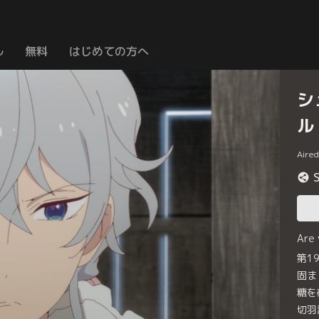
ル
無料
はじめての方へ
シ
ル
Aire
Are
第1
固ま
糖を
切羽