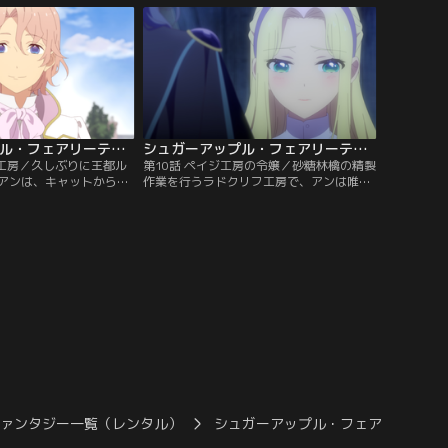
。シャルもミスリル・リ
にするが、不審な男がそれを壊して逃亡。
なくなり、ひとりぼっち
店主のキャットはアンたちが壊したと思
ンだが……。
い、弁償として店で働けと要求する。
シュガーアップル・フェアリーテイル 第09話
シュガーアップル・フェアリーテイル 第10話
フ工房／久しぶりに王都ル
第10話 ペイジ工房の令嬢／砂糖林檎の精製
アンは、キャットから驚
作業を行うラドクリフ工房で、アンは唯一
る。今年は砂糖林檎が不
の女性職人だったが、冷たい視線を向けら
銀砂糖の精製を王国各地
れても気後れせず、力仕事にも積極的に参
の作業に参加した職人だ
加する。そこへ現れたのは、ペイジ工房の
分配されるという。アン
長代理を務める銀砂糖師・エリオットと、
フ工房での作業に参加を
彼の婚約者でペイジ工房の長の娘・ブリジ
ットだった。
ファンタジー一覧（レンタル）
シュガーアップル・フェアリーテイ