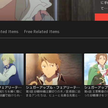
に手
て…
Seri
ated Items
Free Related Items
シュガーアップル・フェアリーテイル 第02話
シュガーアップル・フェアリーテイル 第03話
盗賊たちを瞬く間に
第3話 砂糖林檎は裏切りの木／医者宿に泊
第4話 王家勲章
活躍で助けられた
まるアンたちは、ヒューと名乗る先客と出
った砂糖菓子をジ
アンを村から追っ
会う。彼はアンとジョナスが砂糖菓子職人
彼は初めから、自
さらに町で助けた
だと知ると、宿代の提供と引き換えに砂糖
でアンの作品を狙
リッド・ポッド
菓子作りを依頼する。だが、ヒューの評価
になる夢が途絶え