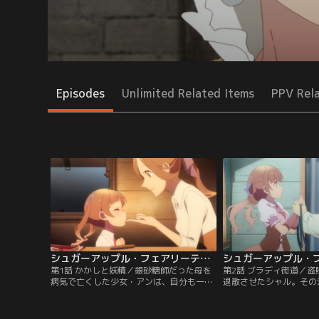
Episodes
Unlimited Related Items
PPV Rel
シュガーアップル・フェアリーテイル 第01話
第1話 かかしと妖精／銀砂糖師だった母を
第2話 ブラディ街道／
病気で亡くした少女・アンは、自分も一流
退散させたシャル。その
の銀砂糖師になるという夢を抱き、砂糖菓
馬車に乗っていたのは、
子の品評会が開催される王都へと旅立つ。
てきたジョナスだった。
途中の町で立ち寄ったのは妖精市場。そこ
小さな妖精・ミスリル・