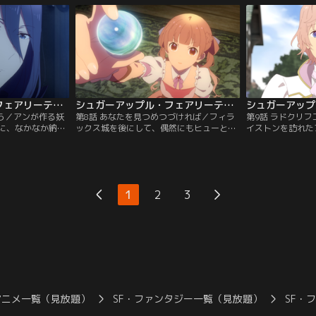
ていくと宣言。い
は散々なものだった。その夜、落ち込むア
ャルに片羽を返す
たちと共に、アン
ンを慰めるかのように、シャルは初めて自
ッド・ポッドもい
とに…。
らの過去を語る…。
に戻ってしまうア
シュガーアップル・フェアリーテイル 第07話
シュガーアップル・フェアリーテイル 第08話
なら／アンが作る妖
第8話 あなたを見つめつづければ／フィラ
第9話 ラドクリ
に、なかなか納得
ックス城を後にして、偶然にもヒューと再
イストンを訪れた
それでも諦めずに
会するシャル。そこでヒューから、王家と
く事実を告げられ
ャルとの語らいで
フィラックス公の衝突危機を聞いたシャル
作なため、収穫と
性・リズの話を聞
は、巻き込まれてしまうアンのために急ぎ
の工房で実施。そ
てしまう。そんな
城へ戻る。一方、砂糖菓子のモデルとなる
けに、砂糖林檎が
・リッド・ポッド
妖精のことを深く知りたいと願うアンは、
は早速、ラドクリ
1
2
3
要求をする。
フィラックス公と対面する。
申し込むが……。
アニメ一覧（見放題）
SF・ファンタジー一覧（見放題）
SF・