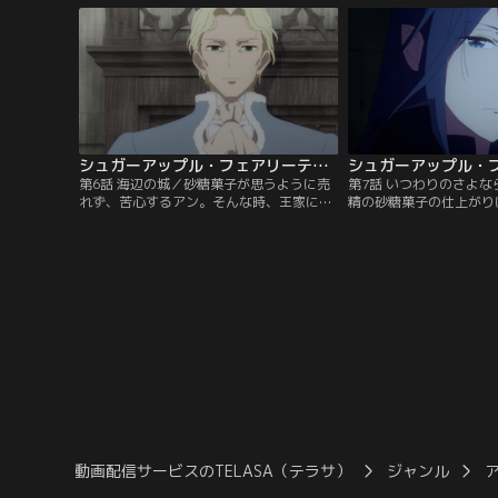
でアンは、見た目は美しいが口が悪い、シ
が、恩返しのためについ
ャルという戦士妖精を旅の護衛として金貨
つの間にか増えた同行者
で買う。
はブラディ街道を進むこ
シュガーアップル・フェアリーテイル 第06話
第6話 海辺の城／砂糖菓子が思うように売
第7話 いつわりのさよ
れず、苦心するアン。そんな時、王家に連
精の砂糖菓子の仕上がり
なる血筋のフィラックス公が高報酬で砂糖
しないフィラックス公。
菓子職人を探しているという噂を聞き、ア
作り続けるアンだが、シ
ンたちは港町フィラックスへと向かう。城
彼の思い出の中にいる女
で謁見したフィラックス公はアンの技術を
き、複雑な気持ちになっ
認めると、ある妖精の砂糖菓子を作るよう
時、ジョナスがミスリル
に命じる。
の羽を奪い、アンにある
動画配信サービスのTELASA（テラサ）
ジャンル