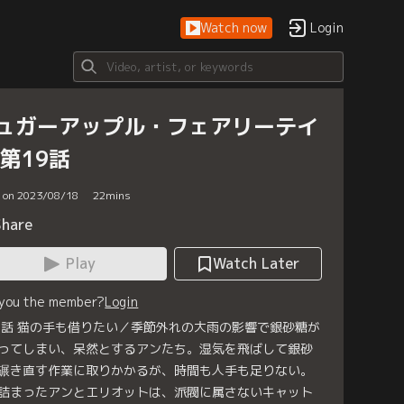
Watch now
Login
ュガーアップル・フェアリーテイ
 第19話
d on 2023/08/18
22
mins
Share
Play
Watch Later
 you the member?
Login
9話 猫の手も借りたい／季節外れの大雨の影響で銀砂糖が
ってしまい、呆然とするアンたち。湿気を飛ばして銀砂
碾き直す作業に取りかかるが、時間も人手も足りない。
詰まったアンとエリオットは、派閥に属さないキャット