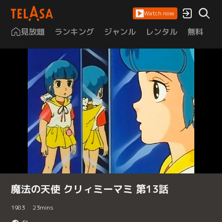
Watch now
見放題
ランキング
ジャンル
レンタル
無料
は
魔法の天使 クリィミーマミ 第13話
1983
23
mins