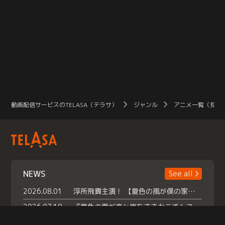
動画配信サービスのTELASA（テラサ）
ジャンル
アニメ一覧（見放
NEWS
See all
2026.08.01
浮所飛貴主演！ 【夏色の風が僕の家にやってきた】 本日よりテラサで独占配信スタート！
2026.07.18
『夏色の雲が恋と嵐をまきおこす』スペシャルメイキング 【Part1】2026年７月18日（土）23時30分～配信スタート！話題のシーンの裏側を大公開！豪華キャスト大集合！ 『武宮家 真夏の家族会議』開催！
2026.07.15
救命医・遥（今田）の《心揺さぶる過去》や、 麻酔科医・権野（船越英一郎）の《謎多きプライベート》など… 《知られざるエピソード》を独占配信！