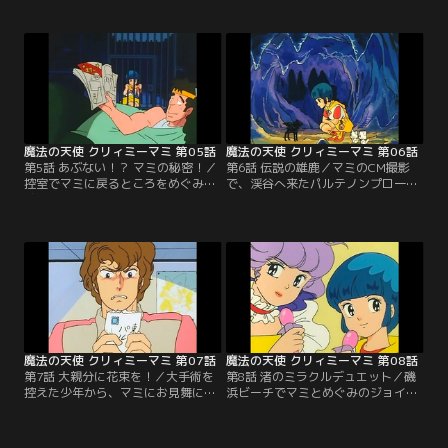
いたが、優はテレビはいやと関心が
テストをうけることになる。落ち込
ない。マミのデビューを熱望してい
む優に俊夫は勉強を教える約束をす
る幼なじみの俊夫を諦めさせよう
るが、トップテンに出演するマミを
と、マミに変身して俊夫の前に現わ
見たいからと断わってしまう。俊夫
れる優。しかし立花に見つかり、強
の為と1度は断わったトップテン出
引テレビ局へつれていかれてしま
演を決心する優。だが変身しようと
う。【提供：バンダイチャンネル】
した時、コンパクトを落としたこと
に気がつく。【提供：バンダイチャ
ンネル】
魔法の天使 クリィミーマミ 第05話
魔法の天使 クリィミーマミ 第06話
第5話 あぶない！？ マミの秘密！／
第6話 伝説の雄鹿／マミのCM撮影
控室でマミに戻るところをめぐみに
で、渓谷へ来たパルテノンプロ一
感付かれてしまう優。疑うめぐみは
行。渓谷にある鍾乳洞には黒い雄鹿
スタジオ見学にきた優を倉庫に閉じ
の伝説があった。一行とは別に俊夫
込めた。本番の時間が近づき焦る
たちと来た優が鍾乳洞に入ると、中
優。ちょうどマミを見に来た俊夫に
の石塔の下から声が聞こえ、石をど
助けられた優は、変身してステージ
かすと黒い小さな鹿が現われた。撮
へ急ぐ。めぐみは驚いて確認にいく
影のため現場に急ぐ優に次々事故が
が、マミは先回りして優の姿に戻っ
起こる。鹿が原因だというネガをた
ていた。【提供：バンダイチャンネ
しなめマミが鹿を慰めると…。【提
ル】
供：バンダイチャンネル】
魔法の天使 クリィミーマミ 第07話
魔法の天使 クリィミーマミ 第08話
第7話 大親分に花束を！／大手術を
第8話 渚のミラクルデュエット／磯
控えた少年から、マミにお見舞に来
浜ビーチでマミとめぐみのジョイン
てほしいという手紙が届いた。立花
トコンサートが開かれることになっ
はイメージアップのためと行かせる
た。2泊3日の予定と聞き優は困る
が、本当は日本マフィアの首領・銭
が、両親にダダをこね磯浜ビーチへ