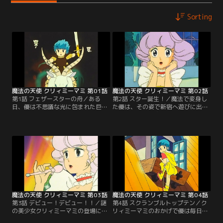
Sorting
魔法の天使 クリィミーマミ 第01話
魔法の天使 クリィミーマミ 第02話
第1話 フェザースターの舟／ある
第2話 スター誕生！／魔法で変身し
日、優は不思議な光に包まれた巨大
た優は、その姿で新宿へ遊びに出
な方舟を見つける。2匹のネコに船
る。そのころ新宿では、パルテノン
の中へ導かれ、そこでピノピノとい
プロの社長・立花慎悟が頭を抱えて
う妖精から、夢嵐に出会い迷子にな
いた。テレビ本番直前に人気歌手・
ってしまったと聞かされる。でも優
綾瀬めぐみが遅れるという報せを聞
のおかげで帰り道がわかったピノピ
いたからだ。慌てる立花は偶然出会
ノは、お礼に魔法の力を1年間貸し
った優を番組へ登場させた。とっさ
てあげるといって去った。【提供：
にクリィミーマミと名乗った優は、
バンダイチャンネル】
魔法でその場を切りぬける。【提
供：バンダイチャンネル】
魔法の天使 クリィミーマミ 第03話
魔法の天使 クリィミーマミ 第04話
第3話 デビュー！デビュー！！／謎
第4話 スクランブルトップテン／ク
の美少女クリィミーマミの登場に芸
リィミーマミのおかげで優は毎日大
能界は大騒ぎ。立花もマミを探して
忙し。授業中に居眠りをして居残り