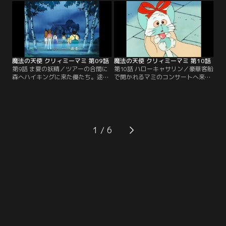
亀為五郎が重病のため、孫のケンが
連れていってもらう。コンサートの
マミファンの祖父のためウソの手紙
夜、めぐみはマミを困らせようと、
を送ったのだ。バレたらスキャンダ
素人デュエットを企み優を指名。驚
ルになると立花はあわてる。報道陣
く優だが、スモークにマミのフィル
を前にマミは上手くその場を切り抜
ムを映しデュエットを無事に歌いこ
けるが…。【提供：バンダイチャン
なした。【提供：バンダイチャンネ
ネル】
ル】
魔法の天使 クリィミーマミ 第09話
魔法の天使 クリィミーマミ 第10話
第9話 ま夏の妖精／ツアーの合間に
第10話 ハローキャサリン／豪華客船
森へハイキングに来た優たち。途中
で開かれるマミのコンサートへ来た
道に迷い、みつけた洋館で休息する
優たち。あまりの人込みで皆とはぐ
ことに。中に入った優は、何者かの
れてしまったネガはアメリカから来
視線を感じた。木所はバンジーとい
たキャサリンという女の子に助けら
う妖精の話をする。愛した少年が死
れる。彼女は日本に住んでいた頃庭
んだバンジーは、以来似たような少
に埋めた、夢を映す小箱を取り戻す
年を別世界に連れていくのだ。バン
ために船から抜け出してきたのだ。
1
ジーは俊夫を連れていこうとする
箱を探し出した2人だが…。【提
が…。【提供：バンダイチャンネ
供：バンダイチャンネル】
ル】