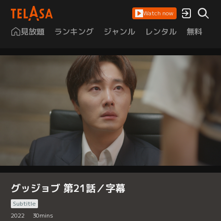
Watch now
見放題
ランキング
ジャンル
レンタル
無料
は
グッジョブ 第21話／字幕
Subtitle
2022
30
mins