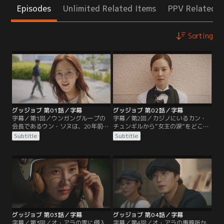
Episodes
Unlimited Related Items
PPV Related I
Sorting
グッジョブ 第01話／字幕
グッジョブ 第02話／字幕
字幕／第1回／ウンガングループの
字幕／第2回／カジノにいるカン・
会長であるウン・ソヌは、20年前に
チュンギルから“女王の涙”をどこで
消えた母親の形見ともいえる“女王
盗んだのか聞き出そうとしたソヌだ
Subtitle
Subtitle
の涙”のことを独自に調べていた。
ったが、そこでバイトしていたセラ
オークション会場から“女王の涙”の
に泥棒と間違われて2人とも捕まっ
出品情報を手に入れたソヌだった
てしまう。セラは鷹の視力をも凌ぐ
が、逃走の際に間違えてバイト中の
超視力で、ソヌの変装まで見抜く。
トン・セラのスクーターを使用して
なんとか隙をついて逃げ出すことに
しまう。一方、ソヌのサポートをし
成功したソヌは、女優オ・アラの金
ている弁護士のヤン・ジンモは出品
庫から“女王の涙”が盗まれたことを
元の情報を調べるが…。
知って…。
グッジョブ 第03話／字幕
グッジョブ 第04話／字幕
字幕／第3回／オ・アラの家に侵入
字幕／第4回／オ・アラの事務所か