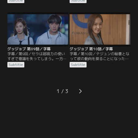
Subtitle
Subtitle
から事件の真相を聞き出すが、肝心
ン・スアがジンモの事務所に訪ねて
の“女王の涙”を持っていた男の正体
きて、ある依頼をする。そんな中、
を教えてもらえずに腹を立てる。一
ソヌはセラを探偵の助手として雇う
方、ハンビョルを海外で手術させた
ことにするが、セラは初日から遅刻
いオ・アラは隙をついてその場から
して連絡も取れない。苛立つソヌだ
逃走。追いかけたソヌが彼女を助け
ったが、ジンモには心当たりがあ
てあげると、カン・テジュンには気
り…。
をつけろと言われ…。
グッジョブ 第09話／字幕
グッジョブ 第10話／字幕
字幕／第9回／セラは超視力の使い
字幕／第10回／テジュンの秘書とな
すぎで意識を失ってしまう。一方、
って彼の動向を探ることになったセ
ソヌは誘拐犯たちの行動を分析し
ラ。隠しカメラの設置に成功する
Subtitle
Subtitle
て、高校生に変装してクラブへ潜
が、初日からテジュンの横暴な態度
入。ドラッグを買いに来た客になり
に苦戦していた。一方、テジュンの
すましたソヌの前に誘拐犯が現れ、
行動を監視していたソヌは彼を尾行
あらかじめ雇った客たちの力を借り
してワインバーへ行くが、テジュン
て彼らを捕まえる。スアの救出にも
が“女王の涙”を捜していることを知
1
成功したソヌだったが、超視力を使
り危機感を覚える。そんな中、セラ
いすぎるとセラの身体に負担がかか
は秘書チームの歓迎会で偶然ソヌた
ることを知り…。
ちがいるワインバーへ…。