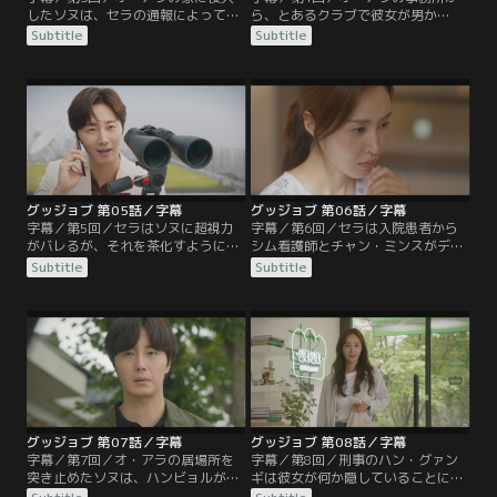
したソヌは、セラの通報によって逮
ら、とあるクラブで彼女が男か
捕されてしまう。ジンモの助けです
ら“女王の涙”を貰ったのではという
Subtitle
Subtitle
ぐに警察から出られるが、通報した
情報を得たソヌ。セラに“女王の
セラが目障りで彼女の親友サ・ナヒ
涙”を着用させてクラブへ入り、近
が経営するパン屋をビルから追い出
づいてくる男を待つことにする。一
そうとする。一方、セラはソヌの正
方、セラは財閥2世が集まる特別な
体を知り、彼が殺人犯になるかもし
部屋に入るが、そこではウンガンル
れないと心を痛める。そこでソヌに
ープの本部長カン・テジュンが女性
オ・アラの家から出ていく人を見か
に暴力を振るっていた。腹を立てた
けたと伝え…。
セラはテジュンに喧嘩を売る。
グッジョブ 第05話／字幕
グッジョブ 第06話／字幕
字幕／第5回／セラはソヌに超視力
字幕／第6回／セラは入院患者から
がバレるが、それを茶化すように接
シム看護師とチャン・ミンスがデキ
してくる彼に苛立ちを覚える。一
ていると聞く。一方、セラが入院し
Subtitle
Subtitle
方、ソヌは心臓病を患っているチャ
たと勘違いして取り乱すナヒを止め
ン・ミンスの子であるハンビョル
ようとして、ジンモは思わずアレル
が、オ・アラと彼の接点であること
ギーなのを忘れて乳製品を飲んでし
を突き止める。聞き込みをするため
まい大変な目に遭ってしまう。そん
病院に向かうことにしたソヌだった
な中、シム看護師を調べていたソヌ
が、ジンモは高価なドレスを返却し
たちだったが、その過程で看護師長
に来たセラの人柄を信頼して彼女も
の動向に怪しさを感じて…。
連れていくことにして…。
グッジョブ 第07話／字幕
グッジョブ 第08話／字幕
字幕／第7回／オ・アラの居場所を
字幕／第8回／刑事のハン・グァン
突き止めたソヌは、ハンビョルが彼
ギは彼女が何か隠していることに気
女の息子だと言い当てる。オ・アラ
づき心配する。一方、セラの妹分ハ