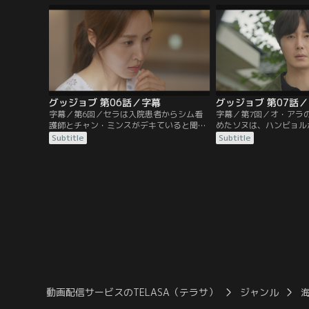
が、逃走の際に間違えてバイト中のトン・
ぐ超視力で、ソヌの変装
セラのスクーターを使用してしまう。一
とか隙をついて逃げ出す
方、ソヌのサポートをしている弁護士のヤ
ヌは、女優オ・アラの金
ン・ジンモは出品元の情報を調べるが…。
涙”が盗まれたことを知
グッジョブ 第06話／字幕
グッジョブ 第07話
字幕／第6回／セラは入院患者からシム看
字幕／第7回／オ・アラ
護師とチャン・ミンスがデキていると聞
めたソヌは、ハンビョル
く。一方、セラが入院したと勘違いして取
言い当てる。オ・アラか
Subtitle
Subtitle
り乱すナヒを止めようとして、ジンモは思
き出すが、肝心の“女王
わずアレルギーなのを忘れて乳製品を飲ん
男の正体を教えてもらえ
でしまい大変な目に遭ってしまう。そんな
一方、ハンビョルを海外
中、シム看護師を調べていたソヌたちだっ
オ・アラは隙をついてそ
たが、その過程で看護師長の動向に怪しさ
いかけたソヌが彼女を助
を感じて…。
ン・テジュンには気をつ
動画配信サービスのTELASA（テラサ）
ジャンル