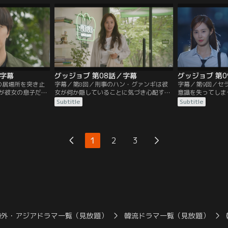
まで見抜く。なん
出そうとする。一方、セラはソヌの正体を
セラは財閥2世が
ことに成功したソ
知り、彼が殺人犯になるかもしれないと心
が、そこではウン
庫から“女王の
を痛める。そこでソヌにオ・アラの家から
ン・テジュンが女
って…。
出ていく人を見かけたと伝え…。
た。腹を立てたセ
る。
／字幕
グッジョブ 第08話／字幕
グッジョブ 第
の居場所を突き止
字幕／第8回／刑事のハン・グァンギは彼
字幕／第9回／セ
が彼女の息子だと
女が何か隠していることに気づき心配す
意識を失ってしま
ら事件の真相を聞
る。一方、セラの妹分ハン・スアがジンモ
たちの行動を分析
Subtitle
Subtitle
の涙”を持っていた
の事務所に訪ねてきて、ある依頼をする。
クラブへ潜入。ド
ずに腹を立てる。
そんな中、ソヌはセラを探偵の助手として
なりすましたソヌ
で手術させたい
雇うことにするが、セラは初日から遅刻し
らかじめ雇った客
の場から逃走。追
て連絡も取れない。苛立つソヌだったが、
捕まえる。スアの
1
2
3
けてあげると、カ
ジンモには心当たりがあり…。
ったが、超視力を
けろと言われ…。
に負担がかかるこ
海外・アジアドラマ一覧（見放題）
韓流ドラマ一覧（見放題）