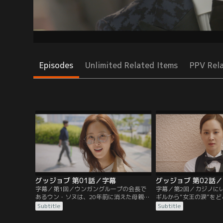
Episodes
Unlimited Related Items
PPV Rel
グッジョブ 第01話／字幕
グッジョブ 第02話
字幕／第1回／ウンガングループの会長で
字幕／第2回／カジノに
あるウン・ソヌは、20年前に消えた母親の
ギルから“女王の涙”を
形見ともいえる“女王の涙”のことを独自に
き出そうとしたソヌだっ
Subtitle
Subtitle
調べていた。オークション会場から“女王
トしていたセラに泥棒と
の涙”の出品情報を手に入れたソヌだった
も捕まってしまう。セラ