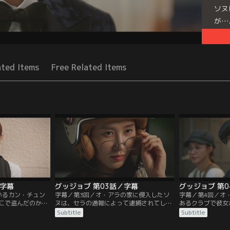
ソヌ
が…
Seri
ated Items
Free Related Items
／字幕
グッジョブ 第03話／字幕
グッジョブ 第
いるカン・チュン
字幕／第3回／オ・アラの家に侵入したソ
字幕／第4回／オ
どこで盗んだのか聞
ヌは、セラの通報によって逮捕されてしま
あるクラブで彼女
たが、そこでバイ
う。ジンモの助けですぐに警察から出られ
ったのではという
Subtitle
Subtitle
間違われて2人と
るが、通報したセラが目障りで彼女の親友
に“女王の涙”を
は鷹の視力をも凌
サ・ナヒが経営するパン屋をビルから追い
近づいてくる男を