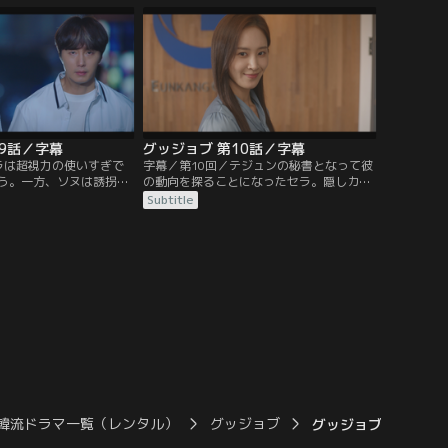
集まる特別な部屋に入る
突き止める。聞き込みをするため病院に向
ガンループの本部長カ
かうことにしたソヌだったが、ジンモは高
性に暴力を振るってい
価なドレスを返却しに来たセラの人柄を信
ラはテジュンに喧嘩を売
頼して彼女も連れていくことにして…。
09話／字幕
グッジョブ 第10話／字幕
ラは超視力の使いすぎで
字幕／第10回／テジュンの秘書となって彼
う。一方、ソヌは誘拐犯
の動向を探ることになったセラ。隠しカメ
して、高校生に変装して
ラの設置に成功するが、初日からテジュン
Subtitle
ラッグを買いに来た客に
の横暴な態度に苦戦していた。一方、テジ
の前に誘拐犯が現れ、あ
ュンの行動を監視していたソヌは彼を尾行
たちの力を借りて彼らを
してワインバーへ行くが、テジュンが“女
救出にも成功したソヌだ
王の涙”を捜していることを知り危機感を
使いすぎるとセラの身体
覚える。そんな中、セラは秘書チームの歓
とを知り…。
迎会で偶然ソヌたちがいるワインバー
へ…。
韓流ドラマ一覧（レンタル）
グッジョブ
グッジョブ 第20話