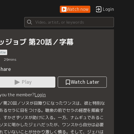
Watch now
Login
ッジョブ 第20話／字幕
itle
29
mins
Share
Play
Watch Later
 you the member?
Login
／第20回／ソヌが目障りになったワンスは、彼と特別な
あるセラに目をつける。聴衆の前でセラの経歴を揶揄す
、すかさずソヌが助けに入る。一方、ナムギュであるこ
ソヌに明かしたジェハだったが、ワンスから自分は必要
れていないことが分かり激しく憤る。そして、ジェハは