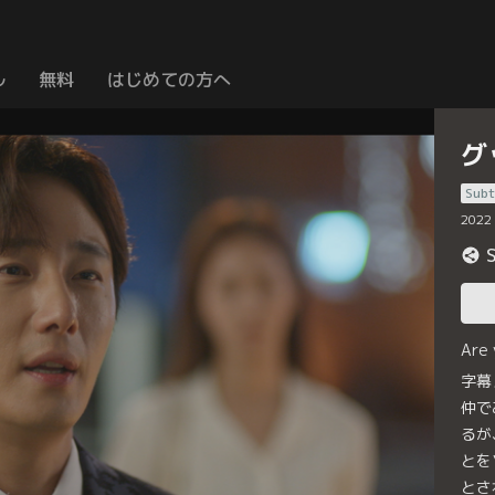
ル
無料
はじめての方へ
グ
Subt
2022
Are
字幕
仲で
るが
とを
とさ