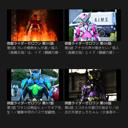
ニギロー（内野謙太）を売り込みに
め、或人（高橋文哉）とイズ（鶴嶋
「まごころ寿司」へ。しかし、頑固
乃愛）は、中学生を乗せた観光バス
職人の主人・魚住（渡辺哲）は「ロ
に同乗。のどかな景色に心癒される
ボットに寿司は握れない」と興味を
或人だったが、12年前の爆発事故現
示さない。困り果てる或人だった
場にやってくると表情を硬くする。
が、そこへエイムズの唯阿（井桁弘
今ではデイブレイクタウンと名付け
恵）が現れた。思わず身構える或人
られ、事故現場は負の遺産となって
だったが…。
いた。
仮面ライダーゼロワン 第05話
仮面ライダーゼロワン 第06話
第5話 カレの情熱まんが道／或人
第6話 アナタの声が聞きたい／或人
（高橋文哉）は、イズ（鶴嶋乃愛）
（高橋文哉）とイズ（鶴嶋乃愛）
を連れて大人気漫画家・石墨超一郎
は、エイムズの諫（岡田龍太郎）の
（勝矢）のアトリエへ。子供のころ
捜査の立会いでアニメの録音スタジ
から石墨作品を愛読している或人は
オへ。声優ヒューマギア、セイネ
石墨との対面に大興奮だったが、森
（美山加恋）の事務所社長・多澤
筆ジーペン（徳角浩太郎）らアシス
（おかやまはじめ）にある容疑がか
タントのヒューマギアを道具のよう
かっているというのだが…。一方、
に扱う石墨に失望してしまう。そん
滅亡迅雷.netのアジトでは、滅（砂
なジーペンに滅亡迅雷.netの迅（中
川脩弥）が迅（中川大輔）にある指
川大輔）が接近。
令を出す。
仮面ライダーゼロワン 第07話
仮面ライダーゼロワン 第08話
第7話 ワタシは熱血ヒューマギア先
第8話 ココからが滅びの始まり／白
生！／麗華中学のバスケ部顧問、教
衣の天使ましろちゃん（大後寿々
師型ヒューマギアのコービー（海東
花）など、多くのヒューマギアが働
健）をリセットして欲しいという依
く病院で定期健康診断を受ける或人
頼が入った。或人（高橋文哉）とイ
（高橋文哉）。イズ（鶴嶋乃愛）に