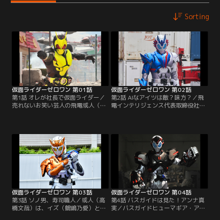
Sorting
仮面ライダーゼロワン 第01話
仮面ライダーゼロワン 第02話
第1話 オレが社長で仮面ライダー／
第2話 AIなアイツは敵？味方？／飛
売れないお笑い芸人の飛電或人（高
電インテリジェンス代表取締役社長
橋文哉）は、今日も遊園地で芸を披
として出社した或人（高橋文哉）。
露するものの全く笑いをとれない。
しかし、いきなり対人工知能特務機
その一方で、祖父の会社・飛電イン
関・エイムズの唯阿（井桁弘恵）と
テリジェンスが開発したお笑い芸人
諫（岡田龍太郎）の事情聴取を受け
型のAIロボ＝ヒューマギアはバカウ
るハメに。いったい何の目的で！？
ケ。或人は、支配人の根津（金田明
一方、滅亡迅雷.netも新たな行動を
夫）からクビを言い渡されてしま
開始。迅（中川大輔）は、にこやか
う。落ち込む或人の前に…。
に配達員ヒューマギアに近付く
と…。
仮面ライダーゼロワン 第03話
仮面ライダーゼロワン 第04話
第3話 ソノ男、寿司職人／或人（高
第4話 バスガイドは見た！アンナ真
橋文哉）は、イズ（鶴嶋乃愛）とと
実／バスガイドヒューマギア・アン
もに寿司職人型ヒューマギア・一貫
ナ（大久保聡美）の職場視察のた