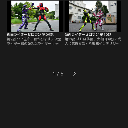
ズ（鶴嶋乃愛）が中学校へ行くと、
よると、患者の個人情報を扱う医療
あまりに熱心に指導するため練習時
ヒューマギアのセキュリティは万全
間をオーバー。高校進学を心配する
だという。その病院でのヒューマギ
保護者からクレームが入っていると
アのハッキングに失敗した滅（砂川
いう。
脩弥）は…。
仮面ライダーゼロワン 第09話
仮面ライダーゼロワン 第10話
第9話 ソノ生命、預かります／仮面
第10話 オレは俳優、大和田伸也／或
ライダー滅の強烈なライダーキック
人（高橋文哉）ら飛電インテリジェ
を浴び変身を解除、意識不明の重体
ンスは、初の俳優型ヒューマギアの
となった諫（岡田龍太郎）は病院へ
エンジ（崎本大海）とベテラン俳優
搬送。諫が嫌うヒューマギアの医師
の大和田伸也（大和田伸也）が共演
Dr.オミゴト（高橋光宏）が診断する
するドラマプロジェクトを企画。諫
が、あえて唯阿（井桁弘恵）は諫を
（岡田龍太郎）らエイムズも撮影所
託す。国立医電病院の医療ヒューマ
の警備で協力する。その諫は、イズ
1
ギアの暴走が社会問題化。飛電イン
（鶴嶋乃愛）から暗殺ヒューマギア
テリジェンスは窮地に陥り…。
（松村龍之介）の映像をリークした
のが…。