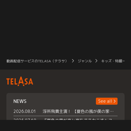
動画配信サービスのTELASA（テラサ）
ジャンル
キッズ・特撮一覧
NEWS
See all
2026.08.01
浮所飛貴主演！ 【夏色の風が僕の家にやってきた】 本日よりテラサで独占配信スタート！
2026.07.18
『夏色の雲が恋と嵐をまきおこす』スペシャルメイキング 【Part1】2026年７月18日（土）23時30分～配信スタート！話題のシーンの裏側を大公開！豪華キャスト大集合！ 『武宮家 真夏の家族会議』開催！
2026.07.15
救命医・遥（今田）の《心揺さぶる過去》や、 麻酔科医・権野（船越英一郎）の《謎多きプライベート》など… 《知られざるエピソード》を独占配信！