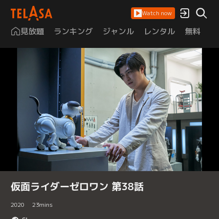
Watch now
見放題
ランキング
ジャンル
レンタル
無料
は
仮面ライダーゼロワン 第38話
2020
23
mins