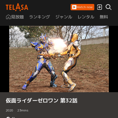
Watch now
見放題
ランキング
ジャンル
レンタル
無料
は
仮面ライダーゼロワン 第32話
2020
23
mins