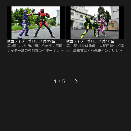
頼が入った。或人（高橋文哉）とイ
（高橋文哉）。イズ（鶴嶋乃愛）に
ズ（鶴嶋乃愛）が中学校へ行くと、
よると、患者の個人情報を扱う医療
あまりに熱心に指導するため練習時
ヒューマギアのセキュリティは万全
間をオーバー。高校進学を心配する
だという。その病院でのヒューマギ
保護者からクレームが入っていると
アのハッキングに失敗した滅（砂川
いう。
脩弥）は…。
仮面ライダーゼロワン 第09話
仮面ライダーゼロワン 第10話
第9話 ソノ生命、預かります／仮面
第10話 オレは俳優、大和田伸也／或
ライダー滅の強烈なライダーキック
人（高橋文哉）ら飛電インテリジェ
を浴び変身を解除、意識不明の重体
ンスは、初の俳優型ヒューマギアの
となった諫（岡田龍太郎）は病院へ
エンジ（崎本大海）とベテラン俳優
搬送。諫が嫌うヒューマギアの医師
の大和田伸也（大和田伸也）が共演
Dr.オミゴト（高橋光宏）が診断する
するドラマプロジェクトを企画。諫
が、あえて唯阿（井桁弘恵）は諫を
（岡田龍太郎）らエイムズも撮影所
託す。国立医電病院の医療ヒューマ
の警備で協力する。その諫は、イズ
1
ギアの暴走が社会問題化。飛電イン
（鶴嶋乃愛）から暗殺ヒューマギア
テリジェンスは窮地に陥り…。
（松村龍之介）の映像をリークした
のが…。