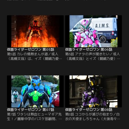
もに寿司職人型ヒューマギア・一貫
ナ（大久保聡美）の職場視察のた
ニギロー（内野謙太）を売り込みに
め、或人（高橋文哉）とイズ（鶴嶋
「まごころ寿司」へ。しかし、頑固
乃愛）は、中学生を乗せた観光バス
職人の主人・魚住（渡辺哲）は「ロ
に同乗。のどかな景色に心癒される
ボットに寿司は握れない」と興味を
或人だったが、12年前の爆発事故現
示さない。困り果てる或人だった
場にやってくると表情を硬くする。
が、そこへエイムズの唯阿（井桁弘
今ではデイブレイクタウンと名付け
恵）が現れた。思わず身構える或人
られ、事故現場は負の遺産となって
だったが…。
いた。
仮面ライダーゼロワン 第05話
仮面ライダーゼロワン 第06話
第5話 カレの情熱まんが道／或人
第6話 アナタの声が聞きたい／或人
（高橋文哉）は、イズ（鶴嶋乃愛）
（高橋文哉）とイズ（鶴嶋乃愛）
を連れて大人気漫画家・石墨超一郎
は、エイムズの諫（岡田龍太郎）の
（勝矢）のアトリエへ。子供のころ
捜査の立会いでアニメの録音スタジ
から石墨作品を愛読している或人は
オへ。声優ヒューマギア、セイネ
石墨との対面に大興奮だったが、森
（美山加恋）の事務所社長・多澤
筆ジーペン（徳角浩太郎）らアシス
（おかやまはじめ）にある容疑がか
タントのヒューマギアを道具のよう
かっているというのだが…。一方、
に扱う石墨に失望してしまう。そん
滅亡迅雷.netのアジトでは、滅（砂
なジーペンに滅亡迅雷.netの迅（中
川脩弥）が迅（中川大輔）にある指
川大輔）が接近。
令を出す。
仮面ライダーゼロワン 第07話
仮面ライダーゼロワン 第08話
第7話 ワタシは熱血ヒューマギア先
第8話 ココからが滅びの始まり／白
生！／麗華中学のバスケ部顧問、教
衣の天使ましろちゃん（大後寿々
師型ヒューマギアのコービー（海東
花）など、多くのヒューマギアが働
健）をリセットして欲しいという依
く病院で定期健康診断を受ける或人