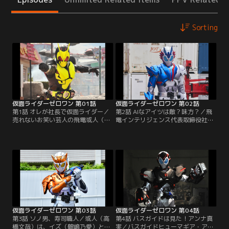
Sorting
仮面ライダーゼロワン 第01話
仮面ライダーゼロワン 第02話
第1話 オレが社長で仮面ライダー／
第2話 AIなアイツは敵？味方？／飛
売れないお笑い芸人の飛電或人（高
電インテリジェンス代表取締役社長
橋文哉）は、今日も遊園地で芸を披
として出社した或人（高橋文哉）。
露するものの全く笑いをとれない。
しかし、いきなり対人工知能特務機
その一方で、祖父の会社・飛電イン
関・エイムズの唯阿（井桁弘恵）と
テリジェンスが開発したお笑い芸人
諫（岡田龍太郎）の事情聴取を受け
型のAIロボ＝ヒューマギアはバカウ
るハメに。いったい何の目的で！？
ケ。或人は、支配人の根津（金田明
一方、滅亡迅雷.netも新たな行動を
夫）からクビを言い渡されてしま
開始。迅（中川大輔）は、にこやか
う。落ち込む或人の前に…。
に配達員ヒューマギアに近付く
と…。
仮面ライダーゼロワン 第03話
仮面ライダーゼロワン 第04話
第3話 ソノ男、寿司職人／或人（高
第4話 バスガイドは見た！アンナ真
橋文哉）は、イズ（鶴嶋乃愛）とと
実／バスガイドヒューマギア・アン