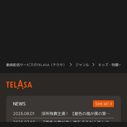
動画配信サービスのTELASA（テラサ）
ジャンル
キッズ・特撮一覧
NEWS
See all
2026.08.01
浮所飛貴主演！ 【夏色の風が僕の家にやってきた】 本日よりテラサで独占配信スタート！
2026.07.18
『夏色の雲が恋と嵐をまきおこす』スペシャルメイキング 【Part1】2026年７月18日（土）23時30分～配信スタート！話題のシーンの裏側を大公開！豪華キャスト大集合！ 『武宮家 真夏の家族会議』開催！