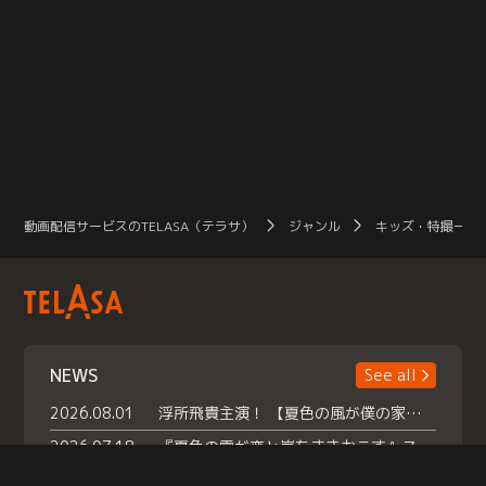
動画配信サービスのTELASA（テラサ）
ジャンル
キッズ・特撮一覧
NEWS
See all
2026.08.01
浮所飛貴主演！ 【夏色の風が僕の家にやってきた】 本日よりテラサで独占配信スタート！
2026.07.18
『夏色の雲が恋と嵐をまきおこす』スペシャルメイキング 【Part1】2026年７月18日（土）23時30分～配信スタート！話題のシーンの裏側を大公開！豪華キャスト大集合！ 『武宮家 真夏の家族会議』開催！
2026.07.15
救命医・遥（今田）の《心揺さぶる過去》や、 麻酔科医・権野（船越英一郎）の《謎多きプライベート》など… 《知られざるエピソード》を独占配信！