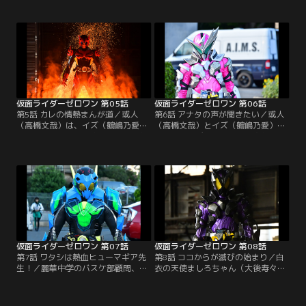
ニギロー（内野謙太）を売り込みに
め、或人（高橋文哉）とイズ（鶴嶋
「まごころ寿司」へ。しかし、頑固
乃愛）は、中学生を乗せた観光バス
職人の主人・魚住（渡辺哲）は「ロ
に同乗。のどかな景色に心癒される
ボットに寿司は握れない」と興味を
或人だったが、12年前の爆発事故現
示さない。困り果てる或人だった
場にやってくると表情を硬くする。
が、そこへエイムズの唯阿（井桁弘
今ではデイブレイクタウンと名付け
恵）が現れた。思わず身構える或人
られ、事故現場は負の遺産となって
だったが…。
いた。
仮面ライダーゼロワン 第05話
仮面ライダーゼロワン 第06話
第5話 カレの情熱まんが道／或人
第6話 アナタの声が聞きたい／或人
（高橋文哉）は、イズ（鶴嶋乃愛）
（高橋文哉）とイズ（鶴嶋乃愛）
を連れて大人気漫画家・石墨超一郎
は、エイムズの諫（岡田龍太郎）の
（勝矢）のアトリエへ。子供のころ
捜査の立会いでアニメの録音スタジ
から石墨作品を愛読している或人は
オへ。声優ヒューマギア、セイネ
石墨との対面に大興奮だったが、森
（美山加恋）の事務所社長・多澤
筆ジーペン（徳角浩太郎）らアシス
（おかやまはじめ）にある容疑がか
タントのヒューマギアを道具のよう
かっているというのだが…。一方、
に扱う石墨に失望してしまう。そん
滅亡迅雷.netのアジトでは、滅（砂
なジーペンに滅亡迅雷.netの迅（中
川脩弥）が迅（中川大輔）にある指
川大輔）が接近。
令を出す。
仮面ライダーゼロワン 第07話
仮面ライダーゼロワン 第08話
第7話 ワタシは熱血ヒューマギア先
第8話 ココからが滅びの始まり／白
生！／麗華中学のバスケ部顧問、教
衣の天使ましろちゃん（大後寿々
師型ヒューマギアのコービー（海東
花）など、多くのヒューマギアが働
健）をリセットして欲しいという依
く病院で定期健康診断を受ける或人
頼が入った。或人（高橋文哉）とイ
（高橋文哉）。イズ（鶴嶋乃愛）に