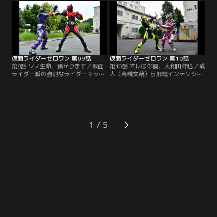
ズ（鶴嶋乃愛）が中学校へ行くと、
よると、患者の個人情報を扱う医療
あまりに熱心に指導するため練習時
ヒューマギアのセキュリティは万全
間をオーバー。高校進学を心配する
だという。その病院でのヒューマギ
保護者からクレームが入っていると
アのハッキングに失敗した滅（砂川
いう。
脩弥）は…。
仮面ライダーゼロワン 第09話
仮面ライダーゼロワン 第10話
第9話 ソノ生命、預かります／仮面
第10話 オレは俳優、大和田伸也／或
ライダー滅の強烈なライダーキック
人（高橋文哉）ら飛電インテリジェ
を浴び変身を解除、意識不明の重体
ンスは、初の俳優型ヒューマギアの
となった諫（岡田龍太郎）は病院へ
エンジ（崎本大海）とベテラン俳優
搬送。諫が嫌うヒューマギアの医師
の大和田伸也（大和田伸也）が共演
Dr.オミゴト（高橋光宏）が診断する
するドラマプロジェクトを企画。諫
が、あえて唯阿（井桁弘恵）は諫を
（岡田龍太郎）らエイムズも撮影所
託す。国立医電病院の医療ヒューマ
の警備で協力する。その諫は、イズ
1
ギアの暴走が社会問題化。飛電イン
（鶴嶋乃愛）から暗殺ヒューマギア
テリジェンスは窮地に陥り…。
（松村龍之介）の映像をリークした
のが…。