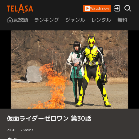
Watch now
見放題
ランキング
ジャンル
レンタル
無料
は
仮面ライダーゼロワン 第30話
2020
23
mins