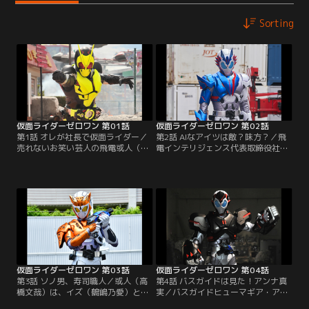
Sorting
仮面ライダーゼロワン 第01話
仮面ライダーゼロワン 第02話
第1話 オレが社長で仮面ライダー／
第2話 AIなアイツは敵？味方？／飛
売れないお笑い芸人の飛電或人（高
電インテリジェンス代表取締役社長
橋文哉）は、今日も遊園地で芸を披
として出社した或人（高橋文哉）。
露するものの全く笑いをとれない。
しかし、いきなり対人工知能特務機
その一方で、祖父の会社・飛電イン
関・エイムズの唯阿（井桁弘恵）と
テリジェンスが開発したお笑い芸人
諫（岡田龍太郎）の事情聴取を受け
型のAIロボ＝ヒューマギアはバカウ
るハメに。いったい何の目的で！？
ケ。或人は、支配人の根津（金田明
一方、滅亡迅雷.netも新たな行動を
夫）からクビを言い渡されてしま
開始。迅（中川大輔）は、にこやか
う。落ち込む或人の前に…。
に配達員ヒューマギアに近付く
と…。
仮面ライダーゼロワン 第03話
仮面ライダーゼロワン 第04話
第3話 ソノ男、寿司職人／或人（高
第4話 バスガイドは見た！アンナ真
橋文哉）は、イズ（鶴嶋乃愛）とと
実／バスガイドヒューマギア・アン
もに寿司職人型ヒューマギア・一貫
ナ（大久保聡美）の職場視察のた